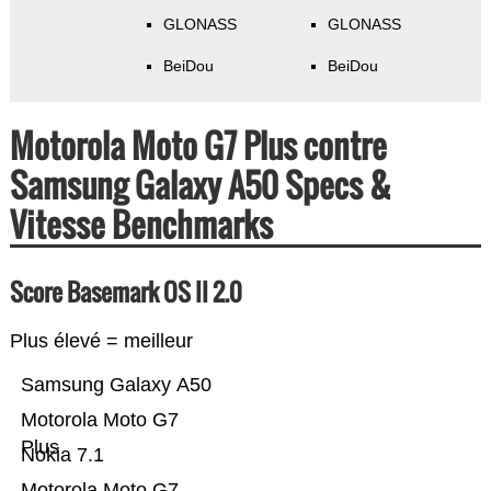
GLONASS
GLONASS
BeiDou
BeiDou
Motorola Moto G7 Plus contre
Samsung Galaxy A50 Specs &
Vitesse Benchmarks
Score Basemark OS II 2.0
Plus élevé = meilleur
Samsung Galaxy A50
Motorola Moto G7
Plus
Nokia 7.1
Motorola Moto G7