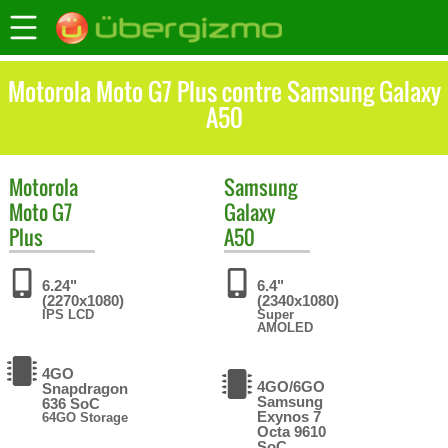
Motorola Moto G7 Plus contre Samsung Galaxy
A50
Motorola
Samsung
Moto G7
Galaxy
Plus
A50
6.24"
6.4"
(2270x1080)
(2340x1080)
IPS LCD
Super
AMOLED
4GO
4GO/6GO
Snapdragon
Samsung
636 SoC
Exynos 7
64GO Storage
Octa 9610
SoC