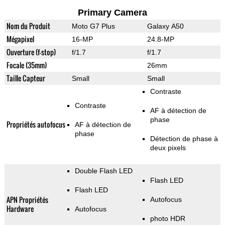
Primary Camera
Nom du Produit
Moto G7 Plus
Galaxy A50
Mégapixel
16-MP
24.8-MP
Ouverture (f-stop)
f/1.7
f/1.7
Focale (35mm)
26mm
Taille Capteur
Small
Small
Contraste
Contraste
AF à détection de
phase
Propriétés autofocus
AF à détection de
phase
Détection de phase à
deux pixels
Double Flash LED
Flash LED
Flash LED
APN Propriétés
Autofocus
Hardware
Autofocus
photo HDR