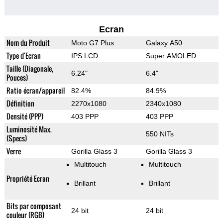
Ecran
Nom du Produit
Moto G7 Plus
Galaxy A50
Type d'Ecran
IPS LCD
Super AMOLED
Taille (Diagonale,
6.24"
6.4"
Pouces)
Ratio écran/appareil
82.4%
84.9%
Définition
2270x1080
2340x1080
Densité (PPP)
403 PPP
403 PPP
Luminosité Max.
550 NITs
(Specs)
Verre
Gorilla Glass 3
Gorilla Glass 3
Multitouch
Multitouch
Propriété Ecran
Brillant
Brillant
Bits par composant
24 bit
24 bit
couleur (RGB)