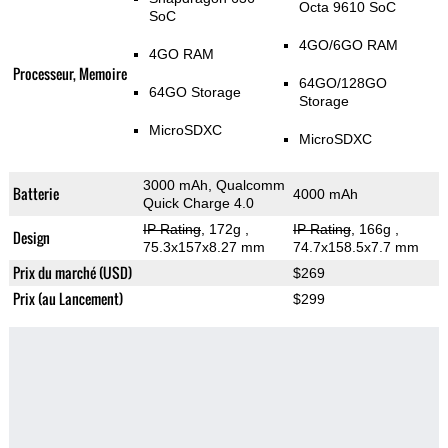
Octa 9610 SoC
SoC
4GO/6GO RAM
4GO RAM
Processeur, Memoire
64GO/128GO
64GO Storage
Storage
MicroSDXC
MicroSDXC
3000 mAh, Qualcomm
Batterie
4000 mAh
Quick Charge 4.0
IP Rating
, 172g
,
IP Rating
, 166g
,
Design
75.3x157x8.27 mm
74.7x158.5x7.7 mm
Prix du marché (USD)
$269
Prix (au Lancement)
$299