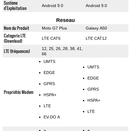
Système
Android 9.0
Android 9.0
d'Exploitation
Reseau
Nom du Produit
Moto G7 Plus
Galaxy A50
Categorie LTE
LTE CAT6
LTE CAT12
(Download)
12, 25, 26, 28, 38, 41,
LTE (fréquences)
66
UMTS
UMTS
EDGE
EDGE
GPRS
GPRS
Propriétés Modem
HSPA+
HSPA+
LTE
LTE
EV-DO A
a
a