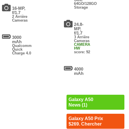
64GO/128GO
Storage
16-MP,
f/1.7
2 Arrière
Cameras
24.8-
MP,
f/1.7
3000
3 Arrière
Cameras
mAh
CAMERA
Qualcomm
HW
Quick
score: 92
Charge 4.0
4000
mAh
Galaxy A50
News (1)
Galaxy A50 Prix
$269. Chercher