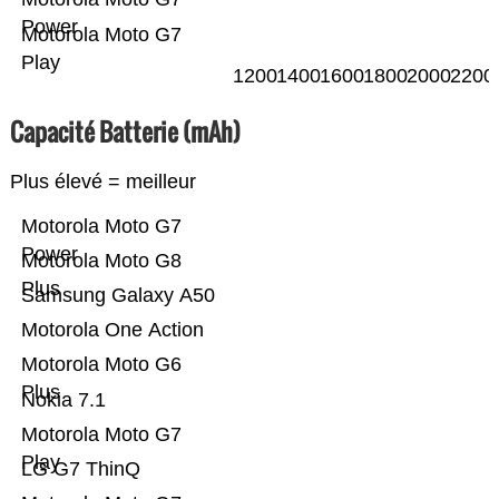
Power
Motorola Moto G7
Play
1200
1400
1600
1800
2000
2200
Capacité Batterie (mAh)
Plus élevé = meilleur
Motorola Moto G7
Power
Motorola Moto G8
Plus
Samsung Galaxy A50
Motorola One Action
Motorola Moto G6
Plus
Nokia 7.1
Motorola Moto G7
Play
LG G7 ThinQ