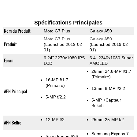
Spécifications Principales
Nom du Produit
Moto G7 Plus
Galaxy A50
Moto G7 Plus
Galaxy A50
Produit
(Launched 2019-02-
(Launched 2019-02-
01)
01)
6.24" 2270x1080 IPS
6.4" 2340x1080 Super
Ecran
LCD
AMOLED
26mm 24.8-MP f/1.7
(Primaire)
16-MP f/1.7
(Primaire)
13mm 8-MP f/2.2
APN Principal
5-MP f/2.2
5-MP
+Capteur
Bokeh
12-MP f/2
25mm 25-MP f/2
APN Selfie
Samsung Exynos 7
Snapdragon 636