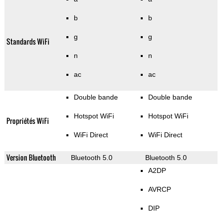
b
b
g
g
Standards WiFi
n
n
ac
ac
Double bande
Double bande
Hotspot WiFi
Hotspot WiFi
Propriétés WiFi
WiFi Direct
WiFi Direct
Version Bluetooth
Bluetooth 5.0
Bluetooth 5.0
A2DP
AVRCP
DIP