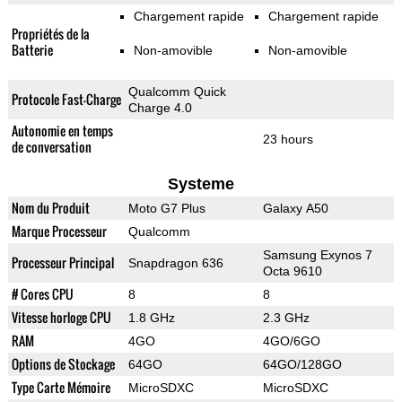
Chargement rapide
Chargement rapide
Propriétés de la
Batterie
Non-amovible
Non-amovible
Qualcomm Quick
Protocole Fast-Charge
Charge 4.0
Autonomie en temps
23 hours
de conversation
Systeme
Nom du Produit
Moto G7 Plus
Galaxy A50
Marque Processeur
Qualcomm
Samsung Exynos 7
Processeur Principal
Snapdragon 636
Octa 9610
# Cores CPU
8
8
Vitesse horloge CPU
1.8 GHz
2.3 GHz
RAM
4GO
4GO/6GO
Options de Stockage
64GO
64GO/128GO
Type Carte Mémoire
MicroSDXC
MicroSDXC