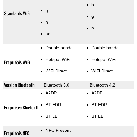
b
g
Standards WiFi
g
n
n
ac
Double bande
Double bande
Hotspot WiFi
Hotspot WiFi
Propriétés WiFi
WiFi Direct
WiFi Direct
Version Bluetooth
Bluetooth 5.0
Bluetooth 4.2
A2DP
A2DP
BT EDR
BT EDR
Propriétés Bluetooth
BT LE
BT LE
NFC Présent
Propriétés NFC