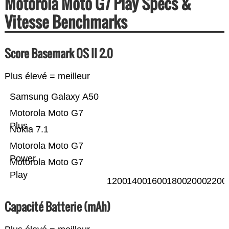
Motorola Moto G7 Play Specs &
Vitesse Benchmarks
Score Basemark OS II 2.0
Plus élevé = meilleur
Samsung Galaxy A50
Motorola Moto G7
Plus
Nokia 7.1
Motorola Moto G7
Power
Motorola Moto G7
Play
1200
1400
1600
1800
2000
2200
Capacité Batterie (mAh)