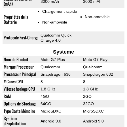
3000 mAh
3000 mAh
(mAh)
Chargement rapide
Propriétés de la
Non-amovible
Batterie
Non-amovible
Qualcomm Quick
Protocole Fast-Charge
Charge 4.0
Systeme
Nom du Produit
Moto G7 Plus
Moto G7 Play
Marque Processeur
Qualcomm
Qualcomm
Processeur Principal
Snapdragon 636
Snapdragon 632
# Cores CPU
8
8
Vitesse horloge CPU
1.8 GHz
1.8 GHz
RAM
4GO
2GO
Options de Stockage
64GO
32GO
Type Carte Mémoire
MicroSDXC
MicroSDXC
Système
Android 9.0
Android 9.0
d'Exploitation