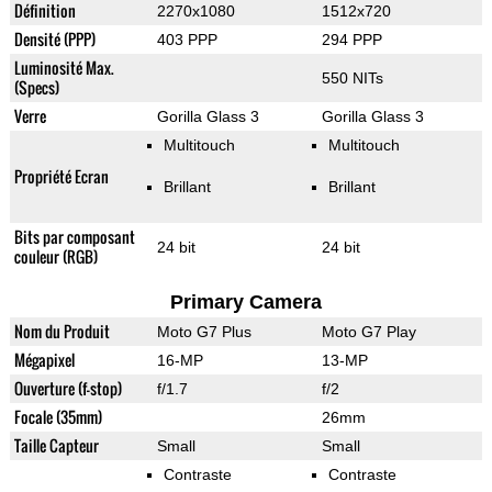
Définition
2270x1080
1512x720
Densité (PPP)
403 PPP
294 PPP
Luminosité Max.
550 NITs
(Specs)
Verre
Gorilla Glass 3
Gorilla Glass 3
Multitouch
Multitouch
Propriété Ecran
Brillant
Brillant
Bits par composant
24 bit
24 bit
couleur (RGB)
Primary Camera
Nom du Produit
Moto G7 Plus
Moto G7 Play
Mégapixel
16-MP
13-MP
Ouverture (f-stop)
f/1.7
f/2
Focale (35mm)
26mm
Taille Capteur
Small
Small
Contraste
Contraste