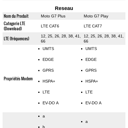
Reseau
Nom du Produit
Moto G7 Plus
Moto G7 Play
Categorie LTE
LTE CAT6
LTE CAT7
(Download)
12, 25, 26, 28, 38, 41,
12, 25, 26, 28, 38, 41,
LTE (fréquences)
66
66
UMTS
UMTS
EDGE
EDGE
GPRS
GPRS
Propriétés Modem
HSPA+
HSPA+
LTE
LTE
EV-DO A
EV-DO A
a
a
b