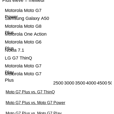
Plus élevé = meilleur
Motorola Moto G7
Power
Samsung Galaxy A50
Motorola Moto G8
Plus
Motorola One Action
Motorola Moto G6
Plus
Nokia 7.1
LG G7 ThinQ
Motorola Moto G7
Play
Motorola Moto G7
Plus
2500
3000
3500
4000
4500
50
Moto G7 Plus vs. G7 ThinQ
Moto G7 Plus vs. Moto G7 Power
Moto G7 Plus vs. Moto G7 Play