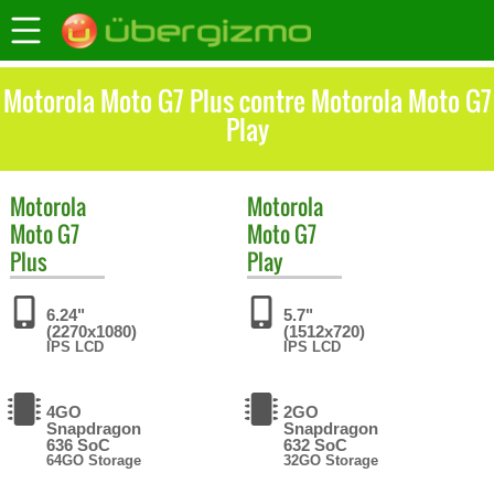
Motorola Moto G7 Plus contre Motorola Moto G7
Play
Motorola
Motorola
Moto G7
Moto G7
Plus
Play
6.24"
5.7"
(2270x1080)
(1512x720)
IPS LCD
IPS LCD
4GO
2GO
Snapdragon
Snapdragon
636 SoC
632 SoC
64GO Storage
32GO Storage