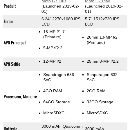
Moto G7 Plus
Moto G7 Play
Produit
(Launched 2019-02-
(Launched 2019-02-
01)
01)
6.24" 2270x1080 IPS
5.7" 1512x720 IPS
Ecran
LCD
LCD
16-MP f/1.7
(Primaire)
26mm 13-MP f/2
APN Principal
(Primaire)
5-MP f/2.2
12-MP f/2
25mm 8-MP f/2.2
APN Selfie
Snapdragon 636
Snapdragon 632
SoC
SoC
4GO RAM
2GO RAM
Processeur, Memoire
64GO Storage
32GO Storage
MicroSDXC
MicroSDXC
3000 mAh, Qualcomm
Batterie
3000 mAh