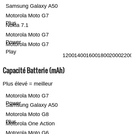
Samsung Galaxy A50
Motorola Moto G7
Plus
Nokia 7.1
Motorola Moto G7
Power
Motorola Moto G7
Play
1200
1400
1600
1800
2000
2200
Capacité Batterie (mAh)
Plus élevé = meilleur
Motorola Moto G7
Power
Samsung Galaxy A50
Motorola Moto G8
Plus
Motorola One Action
Motorola Moto G6