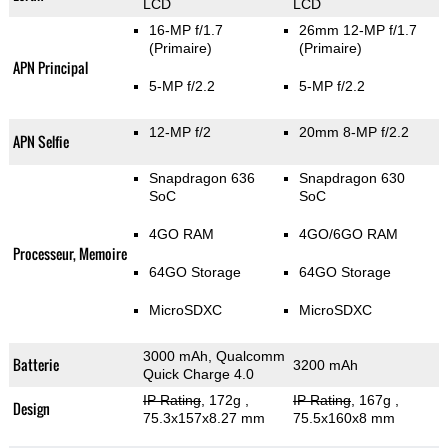
LCD
LCD
16-MP f/1.7
26mm 12-MP f/1.7
(Primaire)
(Primaire)
APN Principal
5-MP f/2.2
5-MP f/2.2
12-MP f/2
20mm 8-MP f/2.2
APN Selfie
Snapdragon 636
Snapdragon 630
SoC
SoC
4GO RAM
4GO/6GO RAM
Processeur, Memoire
64GO Storage
64GO Storage
MicroSDXC
MicroSDXC
3000 mAh, Qualcomm
Batterie
3200 mAh
Quick Charge 4.0
IP Rating
, 172g
,
IP Rating
, 167g
,
Design
75.3x157x8.27 mm
75.5x160x8 mm