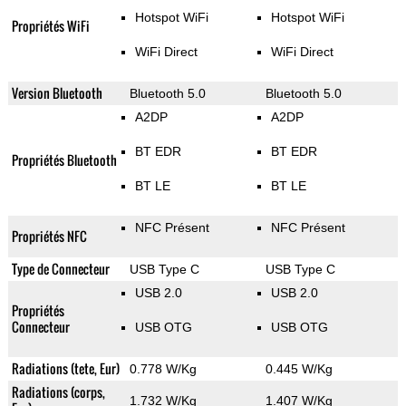
Hotspot WiFi
Hotspot WiFi
Propriétés WiFi
WiFi Direct
WiFi Direct
Version Bluetooth
Bluetooth 5.0
Bluetooth 5.0
A2DP
A2DP
BT EDR
BT EDR
Propriétés Bluetooth
BT LE
BT LE
NFC Présent
NFC Présent
Propriétés NFC
Type de Connecteur
USB Type C
USB Type C
USB 2.0
USB 2.0
Propriétés
Connecteur
USB OTG
USB OTG
Radiations (tete, Eur)
0.778 W/Kg
0.445 W/Kg
Radiations (corps,
1.732 W/Kg
1.407 W/Kg