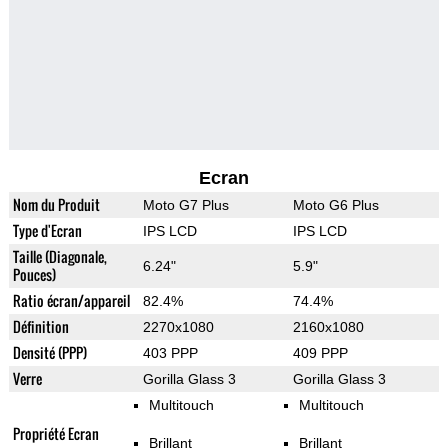
Ecran
Nom du Produit
Moto G7 Plus
Moto G6 Plus
Type d'Ecran
IPS LCD
IPS LCD
Taille (Diagonale,
6.24"
5.9"
Pouces)
Ratio écran/appareil
82.4%
74.4%
Définition
2270x1080
2160x1080
Densité (PPP)
403 PPP
409 PPP
Verre
Gorilla Glass 3
Gorilla Glass 3
Multitouch
Multitouch
Propriété Ecran
Brillant
Brillant