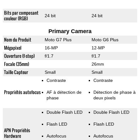
Bits par composant
24 bit
24 bit
couleur (RGB)
Primary Camera
Nom du Produit
Moto G7 Plus
Moto G6 Plus
Mégapixel
16-MP
12-MP
Ouverture (f-stop)
f/1.7
f/1.7
Focale (35mm)
26mm
Taille Capteur
Small
Small
Contraste
Contraste
Propriétés autofocus
AF à détection de
Détection de phase à
phase
deux pixels
Double Flash LED
Double Flash LED
Flash LED
Flash LED
APN Propriétés
Hardware
Autofocus
Autofocus