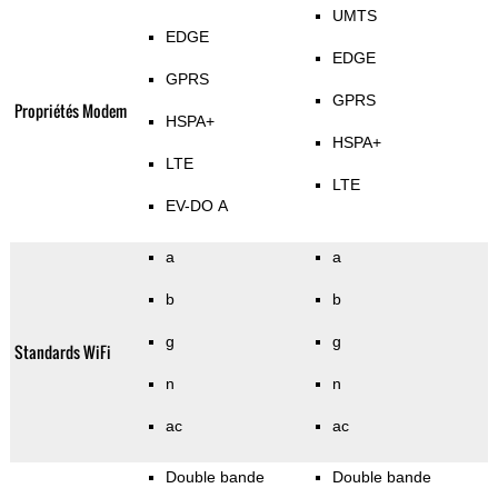
UMTS
EDGE
EDGE
GPRS
GPRS
Propriétés Modem
HSPA+
HSPA+
LTE
LTE
EV-DO A
a
a
b
b
g
g
Standards WiFi
n
n
ac
ac
Double bande
Double bande