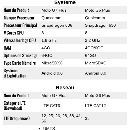
Systeme
Nom du Produit
Moto G7 Plus
Moto G6 Plus
Marque Processeur
Qualcomm
Qualcomm
Processeur Principal
Snapdragon 636
Snapdragon 630
# Cores CPU
8
8
Vitesse horloge CPU
1.8 GHz
2.2 GHz
RAM
4GO
4GO/6GO
Options de Stockage
64GO
64GO
Type Carte Mémoire
MicroSDXC
MicroSDXC
Système
Android 9.0
Android 8.0
d'Exploitation
Reseau
Nom du Produit
Moto G7 Plus
Moto G6 Plus
Categorie LTE
LTE CAT6
LTE CAT12
(Download)
12, 25, 26, 28, 38, 41,
LTE (fréquences)
38
66
UMTS