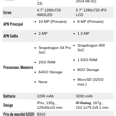
2014-08-01)
23)
4.7" 1280x720
5.7" 1280x720 IPS
Ecran
AMOLED
LCD
10-MP
(Primaire)
8-MP
(Primaire)
APN Principal
2-MP
1.3-MP
APN Selfie
Snapdragon 400
Snapdragon S4 Pro
SoC
SoC
1.5GO RAM
2GO RAM
Processeur, Memoire
8GO Storage
64GO Storage
MicroSD (32GO
None
max.)
Batterie
2200 mAh
3200 mAh
IPxx, 130g
,
IP Rating
, 167g
,
Design
129x65x10 mm
152.1x79.2x9.1 mm
Prix du marché (USD)
$310