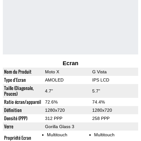
Ecran
Nom du Produit
Moto X
G Vista
Type d'Ecran
AMOLED
IPS LCD
Taille (Diagonale,
4.7"
5.7"
Pouces)
Ratio écran/appareil
72.6%
74.4%
Définition
1280x720
1280x720
Densité (PPP)
312 PPP
258 PPP
Verre
Gorilla Glass 3
Multitouch
Multitouch
Propriété Ecran