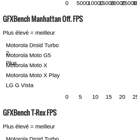
0
5000
10000
15000
20000
25000
30
GFXBench Manhattan Off. FPS
Plus élevé = meilleur
Motorola Droid Turbo
2
Motorola Moto G5
Plus
Motorola Moto X
Motorola Moto X Play
LG G Vista
0
5
10
15
20
25
GFXBench T-Rex FPS
Plus élevé = meilleur
Motorola Droid Turbo