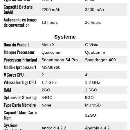
Capacité Batterie
2200 mAh
3200 mAh
(mAh)
Autonomie en temps
13 hours
26 hours
de conversation
Systeme
Nom du Produit
Moto X
G Vista
Marque Processeur
Qualcomm
Qualcomm
Processeur Principal
Snapdragon S4 Pro
Snapdragon 400
Modèle (processeur)
MSM8960
# Cores CPU
2
4
Vitesse horloge CPU
1.7 GHz
1.2 GHz
RAM
2GO
1.5GO
Options de Stockage
64GO
8GO
Type Carte Mémoire
None
MicroSD
Capacité Max. Carte
32GO
Mem
Système
Android 4.2.2
Android 4.4.2