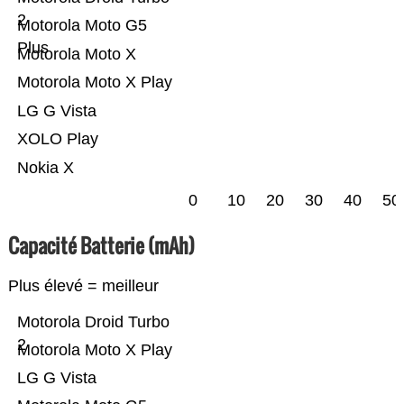
2
Motorola Moto G5
Plus
Motorola Moto X
Motorola Moto X Play
LG G Vista
XOLO Play
Nokia X
0
10
20
30
40
50
Capacité Batterie (mAh)
Plus élevé = meilleur
Motorola Droid Turbo
2
Motorola Moto X Play
LG G Vista