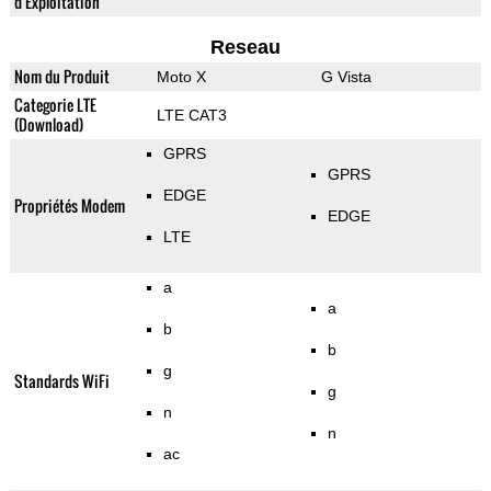
d'Exploitation
Reseau
Nom du Produit
Moto X
G Vista
Categorie LTE
LTE CAT3
(Download)
GPRS
GPRS
EDGE
Propriétés Modem
EDGE
LTE
a
a
b
b
g
Standards WiFi
g
n
n
ac