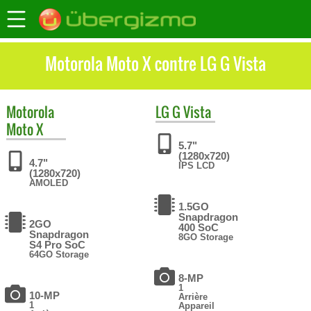
Motorola Moto X contre LG G Vista
Motorola
LG
G Vista
Moto X
5.7"
(1280x720)
4.7"
IPS LCD
(1280x720)
AMOLED
1.5GO
Snapdragon
2GO
400 SoC
Snapdragon
8GO Storage
S4 Pro SoC
64GO Storage
8-MP
1
10-MP
Arrière
1
Appareil