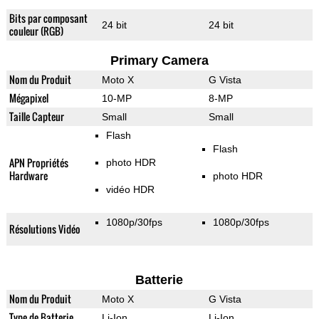
Bits par composant
24 bit
24 bit
couleur (RGB)
Primary Camera
Nom du Produit
Moto X
G Vista
Mégapixel
10-MP
8-MP
Taille Capteur
Small
Small
Flash
Flash
APN Propriétés
photo HDR
Hardware
photo HDR
vidéo HDR
1080p/30fps
1080p/30fps
Résolutions Vidéo
Batterie
Nom du Produit
Moto X
G Vista
Type de Batterie
Li-Ion
Li-Ion