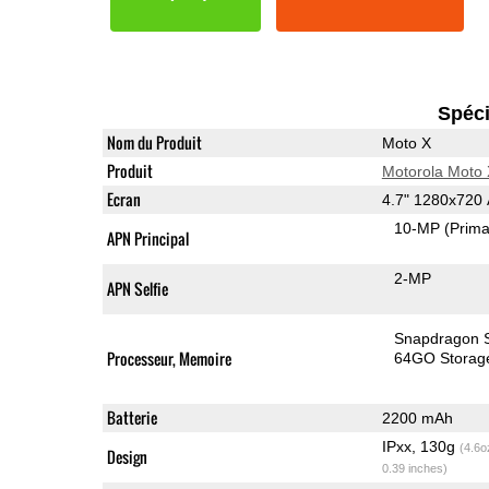
Spéci
Nom du Produit
Moto X
Produit
Motorola Moto 
Ecran
4.7" 1280x72
10-MP
(Prima
APN Principal
2-MP
APN Selfie
Snapdragon 
Processeur, Memoire
64GO Storag
Batterie
2200 mAh
IPxx, 130g
(4.6o
Design
0.39 inches)