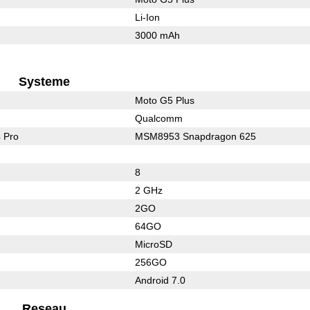
Li-Ion
3000 mAh
Systeme
Moto G5 Plus
Qualcomm
 Pro
MSM8953 Snapdragon 625
8
2 GHz
2GO
64GO
MicroSD
256GO
Android 7.0
Reseau