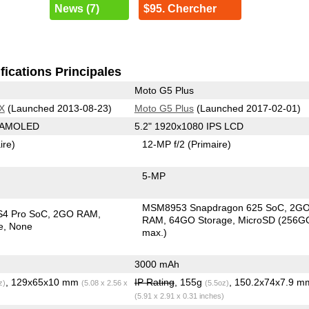
News (7)
$95. Chercher
fications Principales
Moto G5 Plus
X
(Launched 2013-08-23)
Moto G5 Plus
(Launched 2017-02-01)
0 AMOLED
5.2" 1920x1080 IPS LCD
ire)
12-MP f/2
(Primaire)
5-MP
MSM8953 Snapdragon 625 SoC
2G
S4 Pro SoC
2GO RAM
RAM
64GO Storage
MicroSD (256G
e
None
max.)
3000 mAh
, 129x65x10 mm
IP Rating
, 155g
, 150.2x74x7.9 m
z)
(5.08 x 2.56 x
(5.5oz)
(5.91 x 2.91 x 0.31 inches)