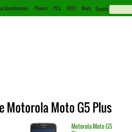
as Benchmarks
Phones
PCs
HOT!
More
Search
e Motorola Moto G5 Plus
Motorola
Moto G5