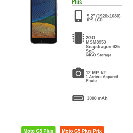
Plus
5.2" (1920x1080)
IPS LCD
2GO
MSM8953
Snapdragon 625
SoC
64GO Storage
12-MP, f/2
1 Arrière Appareil
Photo
3000 mAh
Moto G5 Plus
Moto G5 Plus Prix