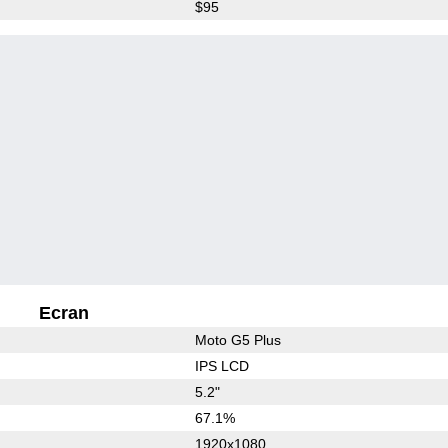
$95
Ecran
Moto G5 Plus
IPS LCD
5.2"
67.1%
1920x1080