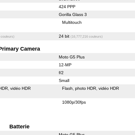
424 PPP
Gorilla Glass 3
Multitouch
24 bit
 couleurs)
(16,777,216 couleurs)
Primary Camera
Moto G5 Plus
12-MP
f/2
Small
 HDR
vidéo HDR
Flash
photo HDR
vidéo HDR
1080p/30fps
Batterie
Moto G5 Plus