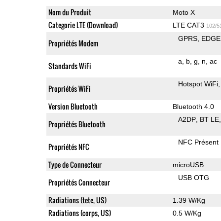
Nom du Produit
Moto X
Categorie LTE (Download)
LTE CAT3
102/5
GPRS
EDGE
Propriétés Modem
a
b
g
n
ac
Standards WiFi
Hotspot WiFi
Propriétés WiFi
Version Bluetooth
Bluetooth 4.0
A2DP
BT LE
Propriétés Bluetooth
NFC Présent
Propriétés NFC
Type de Connecteur
microUSB
USB OTG
Propriétés Connecteur
Radiations (tete, US)
1.39 W/Kg
Radiations (corps, US)
0.5 W/Kg