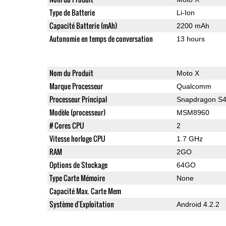
Type de Batterie
Li-Ion
Capacité Batterie (mAh)
2200 mAh
Autonomie en temps de conversation
13 hours
Nom du Produit
Moto X
Marque Processeur
Qualcomm
Processeur Principal
Snapdragon S4
Modèle (processeur)
MSM8960
# Cores CPU
2
Vitesse horloge CPU
1.7 GHz
RAM
2GO
Options de Stockage
64GO
Type Carte Mémoire
None
Capacité Max. Carte Mem
Système d'Exploitation
Android 4.2.2