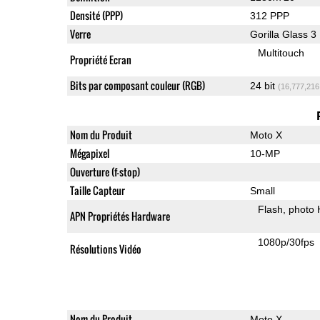
Densité (PPP)
312 PPP
Verre
Gorilla Glass 3
Multitouch
Propriété Ecran
Bits par composant couleur (RGB)
24 bit
(16,777,216
Nom du Produit
Moto X
Mégapixel
10-MP
Ouverture (f-stop)
Taille Capteur
Small
Flash
photo
APN Propriétés Hardware
1080p/30fps
Résolutions Vidéo
Nom du Produit
Moto X