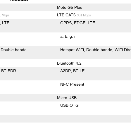
Moto G5 Plus
LTE CAT6
1 Mbps
301 Mbps
LTE
GPRS
EDGE
LTE
a
b
g
n
Double bande
Hotspot WiFi
Double bande
WiFi Dir
Bluetooth 4.2
BT EDR
A2DP
BT LE
NFC Présent
Micro USB
USB OTG