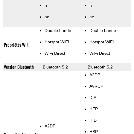
n
n
ac
ac
Double bande
Double bande
Hotspot WiFi
Hotspot WiFi
Propriétés WiFi
WiFi Direct
WiFi Direct
Version Bluetooth
Bluetooth 5.2
Bluetooth 5.2
A2DP
AVRCP
DIP
HFP
HID
A2DP
HSP