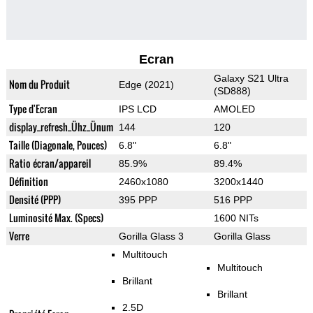
Ecran
Galaxy S21 Ultra
Nom du Produit
Edge (2021)
(SD888)
Type d'Ecran
IPS LCD
AMOLED
display_refresh_Ühz_Ünum
144
120
Taille (Diagonale, Pouces)
6.8"
6.8"
Ratio écran/appareil
85.9%
89.4%
Définition
2460x1080
3200x1440
Densité (PPP)
395 PPP
516 PPP
Luminosité Max. (Specs)
1600 NITs
Verre
Gorilla Glass 3
Gorilla Glass
Multitouch
Multitouch
Brillant
Brillant
2.5D