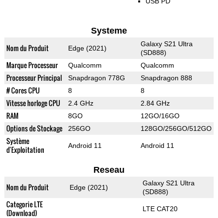
USB PD
Systeme
Galaxy S21 Ultra
Nom du Produit
Edge (2021)
(SD888)
Marque Processeur
Qualcomm
Qualcomm
Processeur Principal
Snapdragon 778G
Snapdragon 888
# Cores CPU
8
8
Vitesse horloge CPU
2.4 GHz
2.84 GHz
RAM
8GO
12GO/16GO
Options de Stockage
256GO
128GO/256GO/512GO
Système
Android 11
Android 11
d'Exploitation
Reseau
Galaxy S21 Ultra
Nom du Produit
Edge (2021)
(SD888)
Categorie LTE
LTE CAT20
(Download)