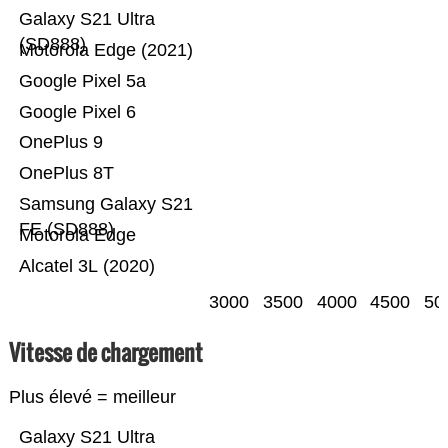
Galaxy S21 Ultra
(SD888)
Motorola Edge (2021)
Google Pixel 5a
Google Pixel 6
OnePlus 9
OnePlus 8T
Samsung Galaxy S21
FE (SD888)
Motorola Edge
Alcatel 3L (2020)
3000
3500
4000
4500
50
Vitesse de chargement
Plus élevé = meilleur
Galaxy S21 Ultra