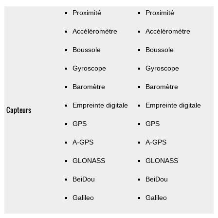
Proximité
Proximité
Accéléromètre
Accéléromètre
Boussole
Boussole
Gyroscope
Gyroscope
Baromètre
Baromètre
Empreinte digitale
Empreinte digitale
Capteurs
GPS
GPS
A-GPS
A-GPS
GLONASS
GLONASS
BeiDou
BeiDou
Galileo
Galileo