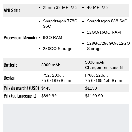
28mm 32-MP f/2.3
40-MP f/2.2
APN Selfie
Snapdragon 778G
Snapdragon 888 SoC
SoC
12GO/16GO RAM
Processeur, Memoire
8GO RAM
128GO/256GO/512GO
256GO Storage
Storage
5000 mAh,
Batterie
5000 mAh,
Chargement sans fil,
IP52, 200g
,
IP68, 229g
,
Design
75.6x169x9 mm
75.6x165.1x8.9 mm
Prix du marché (USD)
$449
$1199
Prix (au Lancement)
$699.99
$1199.99