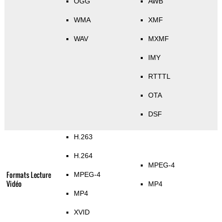
OGG
AWB
WMA
XMF
WAV
MXMF
IMY
RTTTL
OTA
DSF
H.263
H.264
MPEG-4
Formats Lecture
MPEG-4
Vidéo
MP4
MP4
XVID