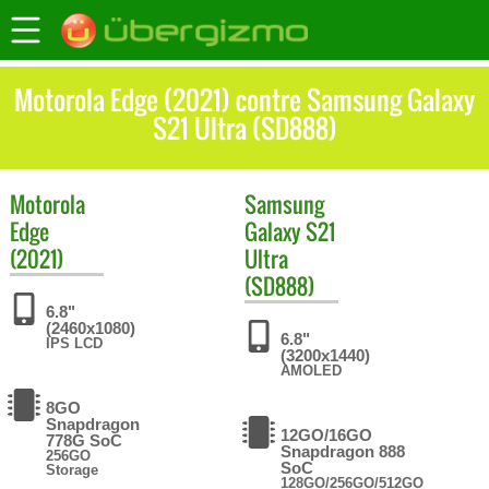
Motorola Edge (2021) contre Samsung Galaxy
S21 Ultra (SD888)
Motorola
Samsung
Edge
Galaxy S21
(2021)
Ultra
(SD888)
6.8"
(2460x1080)
6.8"
IPS LCD
(3200x1440)
AMOLED
8GO
Snapdragon
12GO/16GO
778G SoC
Snapdragon 888
256GO
SoC
Storage
128GO/256GO/512GO