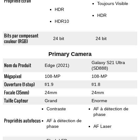
Propriété Ecran
Toujours Visible
HDR
HDR
HDR10
Bits par composant
24 bit
24 bit
couleur (RGB)
Primary Camera
Galaxy S21 Ultra
Nom du Produit
Edge (2021)
(SD888)
Mégapixel
108-MP
108-MP
Ouverture (f-stop)
f/1.9
f/1.8
Focale (35mm)
24mm
24mm
Taille Capteur
Grand
Enorme
Contraste
AF à détection de
phase
Propriétés autofocus
AF à détection de
phase
AF Laser