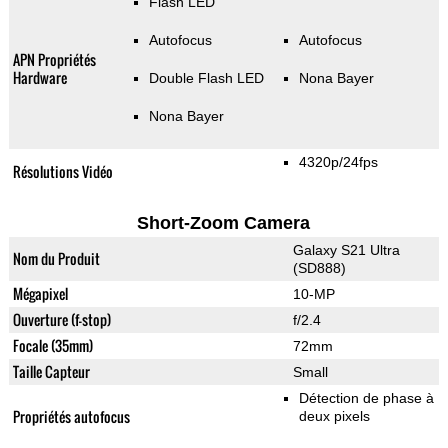
Flash LED
Autofocus
Autofocus
APN Propriétés
Hardware
Double Flash LED
Nona Bayer
Nona Bayer
4320p/24fps
Résolutions Vidéo
Short-Zoom Camera
Galaxy S21 Ultra
Nom du Produit
(SD888)
Mégapixel
10-MP
Ouverture (f-stop)
f/2.4
Focale (35mm)
72mm
Taille Capteur
Small
Détection de phase à
Propriétés autofocus
deux pixels