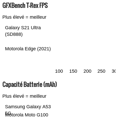
GFXBench T-Rex FPS
Plus élevé = meilleur
Galaxy S21 Ultra
(SD888)
Motorola Edge (2021)
100
150
200
250
30
Capacité Batterie (mAh)
Plus élevé = meilleur
Samsung Galaxy A53
5G
Motorola Moto G100