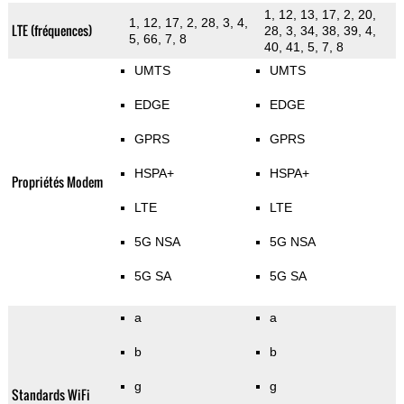
1, 12, 13, 17, 2, 20,
1, 12, 17, 2, 28, 3, 4,
LTE (fréquences)
28, 3, 34, 38, 39, 4,
5, 66, 7, 8
40, 41, 5, 7, 8
UMTS
UMTS
EDGE
EDGE
GPRS
GPRS
HSPA+
HSPA+
Propriétés Modem
LTE
LTE
5G NSA
5G NSA
5G SA
5G SA
a
a
b
b
g
g
Standards WiFi