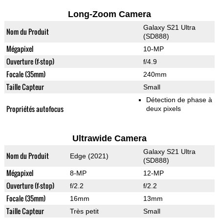
Long-Zoom Camera
Galaxy S21 Ultra
Nom du Produit
(SD888)
Mégapixel
10-MP
Ouverture (f-stop)
f/4.9
Focale (35mm)
240mm
Taille Capteur
Small
Détection de phase à
Propriétés autofocus
deux pixels
Ultrawide Camera
Galaxy S21 Ultra
Nom du Produit
Edge (2021)
(SD888)
Mégapixel
8-MP
12-MP
Ouverture (f-stop)
f/2.2
f/2.2
Focale (35mm)
16mm
13mm
Taille Capteur
Très petit
Small