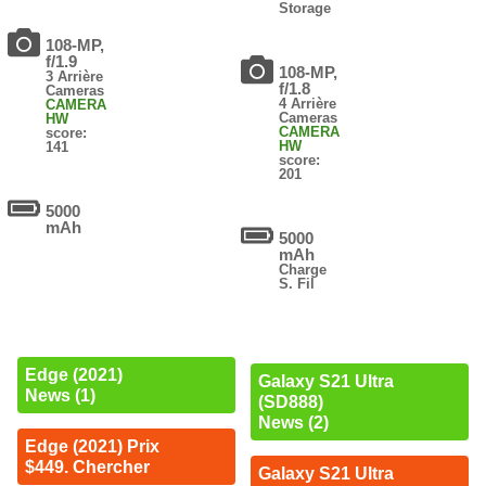
Storage
108-MP,
f/1.9
108-MP,
3 Arrière
f/1.8
Cameras
4 Arrière
CAMERA
Cameras
HW
CAMERA
score:
HW
141
score:
201
5000
mAh
5000
mAh
Charge
S. Fil
Edge (2021)
Galaxy S21 Ultra
News (1)
(SD888)
News (2)
Edge (2021) Prix
$449. Chercher
Galaxy S21 Ultra