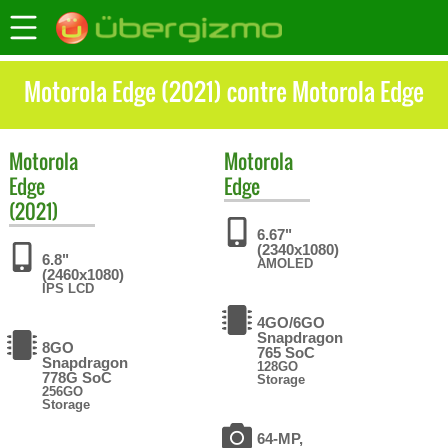
Motorola Edge (2021) contre Motorola Edge
Motorola
Motorola
Edge
Edge
(2021)
6.67"
(2340x1080)
6.8"
AMOLED
(2460x1080)
IPS LCD
4GO/6GO
Snapdragon
8GO
765 SoC
Snapdragon
128GO
778G SoC
Storage
256GO
Storage
64-MP,