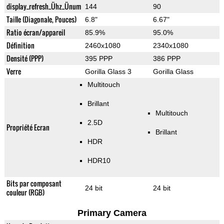
display_refresh_Ühz_Ünum
144
90
Taille (Diagonale, Pouces)
6.8"
6.67"
Ratio écran/appareil
85.9%
95.0%
Définition
2460x1080
2340x1080
Densité (PPP)
395 PPP
386 PPP
Verre
Gorilla Glass 3
Gorilla Glass
Multitouch
Brillant
Multitouch
2.5D
Propriété Ecran
Brillant
HDR
HDR10
Bits par composant
24 bit
24 bit
couleur (RGB)
Primary Camera