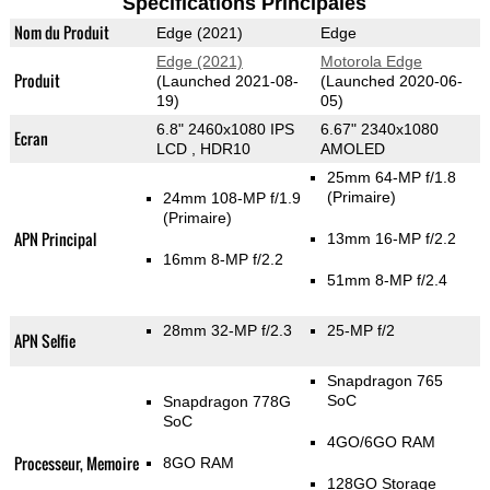
Spécifications Principales
Nom du Produit
Edge (2021)
Edge
Edge (2021)
Motorola Edge
Produit
(Launched 2021-08-
(Launched 2020-06-
19)
05)
6.8" 2460x1080 IPS
6.67" 2340x1080
Ecran
LCD , HDR10
AMOLED
25mm 64-MP f/1.8
(Primaire)
24mm 108-MP f/1.9
(Primaire)
APN Principal
13mm 16-MP f/2.2
16mm 8-MP f/2.2
51mm 8-MP f/2.4
28mm 32-MP f/2.3
25-MP f/2
APN Selfie
Snapdragon 765
SoC
Snapdragon 778G
SoC
4GO/6GO RAM
Processeur, Memoire
8GO RAM
128GO Storage