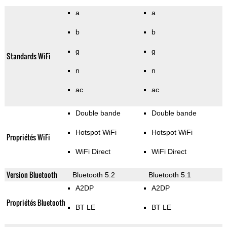
a
a
b
b
g
g
Standards WiFi
n
n
ac
ac
Double bande
Double bande
Hotspot WiFi
Hotspot WiFi
Propriétés WiFi
WiFi Direct
WiFi Direct
Version Bluetooth
Bluetooth 5.2
Bluetooth 5.1
A2DP
A2DP
Propriétés Bluetooth
BT LE
BT LE