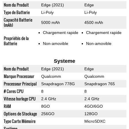
Nom du Produit
Edge (2021)
Edge
Type de Batterie
Li-Poly
Li-Poly
Capacité Batterie
5000 mAh
4500 mAh
(mAh)
Chargement rapide
Chargement rapide
Propriétés de la
Batterie
Non-amovible
Non-amovible
Systeme
Nom du Produit
Edge (2021)
Edge
Marque Processeur
Qualcomm
Qualcomm
Processeur Principal
Snapdragon 778G
Snapdragon 765
# Cores CPU
8
8
Vitesse horloge CPU
2.4 GHz
2.4 GHz
RAM
8GO
4GO/6GO
Options de Stockage
256GO
128GO
Type Carte Mémoire
MicroSDXC
Système