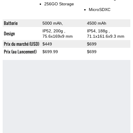
256GO Storage
MicroSDXC
Batterie
5000 mAh,
4500 mAh
IP52, 200g
,
IP54, 188g
,
Design
75.6x169x9 mm
71.1x161.6x9.3 mm
Prix du marché (USD)
$449
$699
Prix (au Lancement)
$699.99
$699