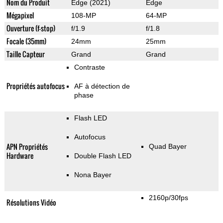
Nom du Produit
Edge (2021)
Edge
Mégapixel
108-MP
64-MP
Ouverture (f-stop)
f/1.9
f/1.8
Focale (35mm)
24mm
25mm
Taille Capteur
Grand
Grand
Contraste
Propriétés autofocus
AF à détection de
phase
Flash LED
Autofocus
APN Propriétés
Quad Bayer
Hardware
Double Flash LED
Nona Bayer
2160p/30fps
Résolutions Vidéo