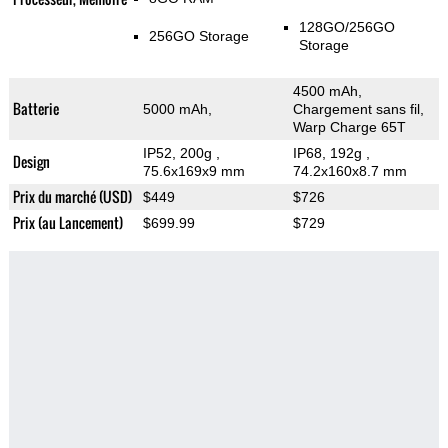
128GO/256GO
256GO Storage
Storage
4500 mAh,
Batterie
5000 mAh,
Chargement sans fil,
Warp Charge 65T
IP52, 200g
,
IP68, 192g
,
Design
75.6x169x9 mm
74.2x160x8.7 mm
Prix du marché (USD)
$449
$726
Prix (au Lancement)
$699.99
$729