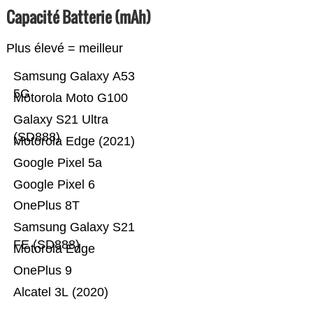
Capacité Batterie (mAh)
Plus élevé = meilleur
Samsung Galaxy A53
5G
Motorola Moto G100
Galaxy S21 Ultra
(SD888)
Motorola Edge (2021)
Google Pixel 5a
Google Pixel 6
OnePlus 8T
Samsung Galaxy S21
FE (SD888)
Motorola Edge
OnePlus 9
Alcatel 3L (2020)