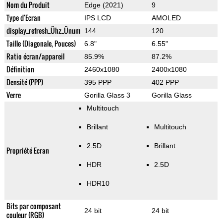
Nom du Produit
Edge (2021)
9
Type d'Ecran
IPS LCD
AMOLED
display_refresh_Ühz_Ünum
144
120
Taille (Diagonale, Pouces)
6.8"
6.55"
Ratio écran/appareil
85.9%
87.2%
Définition
2460x1080
2400x1080
Densité (PPP)
395 PPP
402 PPP
Verre
Gorilla Glass 3
Gorilla Glass
Multitouch
Brillant
Multitouch
2.5D
Brillant
Propriété Ecran
HDR
2.5D
HDR10
Bits par composant
24 bit
24 bit
couleur (RGB)