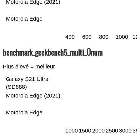
Motorola Edge (2021)
Motorola Edge
400
600
800
1000
12
benchmark_geekbench5_multi_Ünum
Plus élevé = meilleur
Galaxy S21 Ultra
(SD888)
Motorola Edge (2021)
Motorola Edge
1000
1500
2000
2500
3000
35