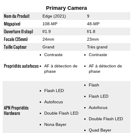
Primary Camera
Nom du Produit
Edge (2021)
9
Mégapixel
108-MP
48-MP
Ouverture (f-stop)
f/1.9
f/1.8
Focale (35mm)
24mm
23mm
Taille Capteur
Grand
Très grand
Contraste
Contraste
Propriétés autofocus
AF à détection de
AF à détection de
phase
phase
Flash
Flash LED
Flash LED
Autofocus
APN Propriétés
Autofocus
Hardware
Double Flash LED
Double Flash LED
Nona Bayer
Quad Bayer