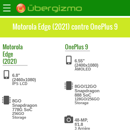
Motorola Edge (2021) contre OnePlus 9
Motorola
OnePlus
9
Edge
(2021)
6.55"
(2400x1080)
AMOLED
6.8"
(2460x1080)
IPS LCD
8GO/12GO
Snapdragon
888 SoC
128GO/256GO
8GO
Storage
Snapdragon
778G SoC
256GO
Storage
48-MP,
f/1.8
3 Arrière