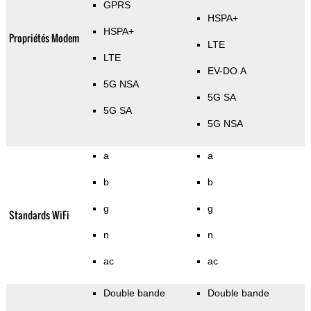
GPRS
HSPA+
HSPA+
Propriétés Modem
LTE
LTE
EV-DO A
5G NSA
5G SA
5G SA
5G NSA
a
a
b
b
g
g
Standards WiFi
n
n
ac
ac
Double bande
Double bande