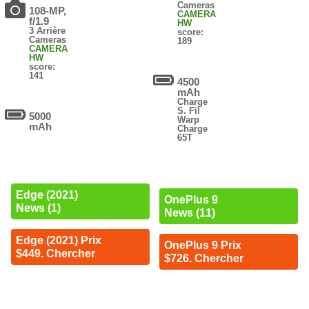
Cameras
108-MP,
CAMERA
f/1.9
HW
3 Arrière
score:
Cameras
189
CAMERA
HW
score:
141
4500
mAh
Charge
S. Fil
5000
Warp
mAh
Charge
65T
Edge (2021)
OnePlus 9
News (1)
News (11)
Edge (2021) Prix
OnePlus 9 Prix
$449. Chercher
$726. Chercher