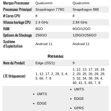
Marque Processeur
Qualcomm
Qualcomm
Processeur Principal
Snapdragon 778G
Snapdragon 888
# Cores CPU
8
8
Vitesse horloge CPU
2.4 GHz
2.84 GHz
RAM
8GO
8GO/12GO
Options de Stockage
256GO
128GO/256GO
Système
Android 11
Android 11
d'Exploitation
Reseau
Nom du Produit
Edge (2021)
9
1, 12, 13, 17, 18, 19,
1, 12, 17, 2, 28, 3, 4,
2, 20, 25, 26, 28, 29,
LTE (fréquences)
5, 66, 7, 8
3, 32, 34, 38, 39, 4,
40, 41, 5, 66, 7, 8
UMTS
UMTS
EDGE
EDGE
GPRS