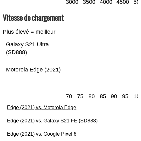
3000
3500
4000
4500
50
Vitesse de chargement
Plus élevé = meilleur
Galaxy S21 Ultra
(SD888)
Motorola Edge (2021)
70
75
80
85
90
95
10
Edge (2021) vs. Motorola Edge
Edge (2021) vs. Galaxy S21 FE (SD888)
Edge (2021) vs. Google Pixel 6