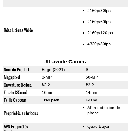
2160p/30fps
2160p/60fps
Résolutions Vidéo
2160p/120fps
4320p/30fps
Ultrawide Camera
Nom du Produit
Edge (2021)
9
Mégapixel
8-MP
50-MP
Ouverture (f-stop)
f/2.2
f/2.2
Focale (35mm)
16mm
14mm
Taille Capteur
Très petit
Grand
AF à détection de
Propriétés autofocus
phase
APN Propriétés
Quad Bayer