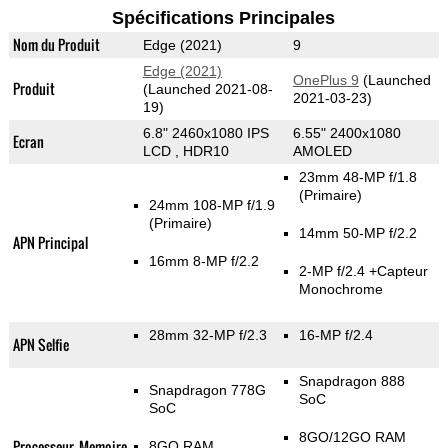
Spécifications Principales
Nom du Produit
Edge (2021)
9
Edge (2021)
OnePlus 9
(Launched
Produit
(Launched 2021-08-
2021-03-23)
19)
6.8" 2460x1080 IPS
6.55" 2400x1080
Ecran
LCD , HDR10
AMOLED
23mm 48-MP f/1.8
(Primaire)
24mm 108-MP f/1.9
(Primaire)
14mm 50-MP f/2.2
APN Principal
16mm 8-MP f/2.2
2-MP f/2.4
+Capteur
Monochrome
28mm 32-MP f/2.3
16-MP f/2.4
APN Selfie
Snapdragon 888
Snapdragon 778G
SoC
SoC
8GO/12GO RAM
Processeur, Memoire
8GO RAM