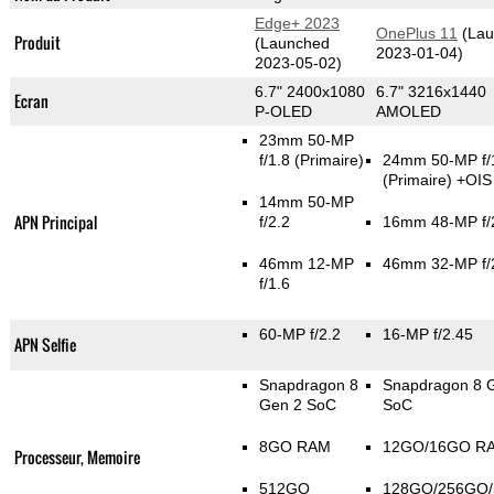
Edge+ 2023
OnePlus 11
(Lau
Produit
(Launched
2023-01-04)
2023-05-02)
6.7" 2400x1080
6.7" 3216x1440
Ecran
P-OLED
AMOLED
23mm 50-MP
f/1.8
(Primaire)
24mm 50-MP f/
(Primaire)
+OIS
14mm 50-MP
APN Principal
f/2.2
16mm 48-MP f/
46mm 12-MP
46mm 32-MP f/
f/1.6
60-MP f/2.2
16-MP f/2.45
APN Selfie
Snapdragon 8
Snapdragon 8 
Gen 2 SoC
SoC
8GO RAM
12GO/16GO R
Processeur, Memoire
512GO
128GO/256GO