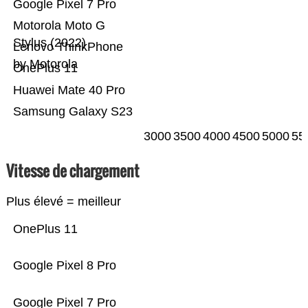
Google Pixel 7 Pro
Motorola Moto G
Stylus (2022)
Lenovo ThinkPhone
by Motorola
OnePlus 11
Huawei Mate 40 Pro
Samsung Galaxy S23
3000
3500
4000
4500
5000
55
Vitesse de chargement
Plus élevé = meilleur
OnePlus 11
Google Pixel 8 Pro
Google Pixel 7 Pro