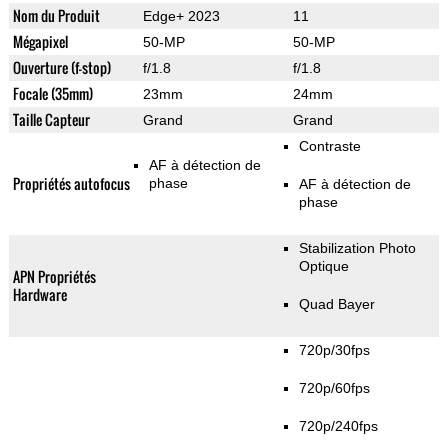
Nom du Produit
Edge+ 2023
11
Mégapixel
50-MP
50-MP
Ouverture (f-stop)
f/1.8
f/1.8
Focale (35mm)
23mm
24mm
Taille Capteur
Grand
Grand
Contraste
AF à détection de
Propriétés autofocus
phase
AF à détection de
phase
Stabilization Photo
Optique
APN Propriétés
Hardware
Quad Bayer
720p/30fps
720p/60fps
720p/240fps