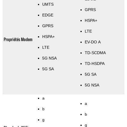
UMTS
GPRS
EDGE
HSPA+
GPRS
LTE
HSPA+
Propriétés Modem
EV-DO A
LTE
TD-SCDMA
5G NSA
TD-HSDPA
5G SA
5G SA
5G NSA
a
a
b
b
g
g