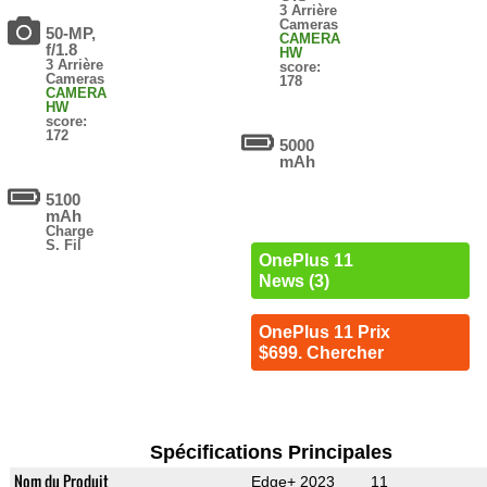
3 Arrière
Cameras
50-MP,
CAMERA
f/1.8
HW
3 Arrière
score:
Cameras
178
CAMERA
HW
score:
172
5000
mAh
5100
mAh
Charge
S. Fil
OnePlus 11
News (3)
OnePlus 11 Prix
$699. Chercher
Spécifications Principales
Nom du Produit
Edge+ 2023
11