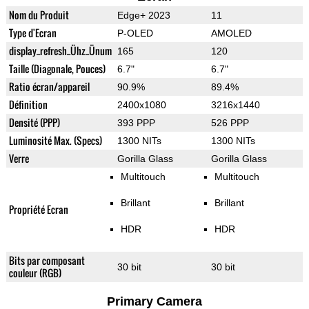
Nom du Produit
Edge+ 2023
11
Type d'Ecran
P-OLED
AMOLED
display_refresh_Ühz_Ünum
165
120
Taille (Diagonale, Pouces)
6.7"
6.7"
Ratio écran/appareil
90.9%
89.4%
Définition
2400x1080
3216x1440
Densité (PPP)
393 PPP
526 PPP
Luminosité Max. (Specs)
1300 NITs
1300 NITs
Verre
Gorilla Glass
Gorilla Glass
Multitouch
Multitouch
Brillant
Brillant
Propriété Ecran
HDR
HDR
Bits par composant
30 bit
30 bit
couleur (RGB)
Primary Camera