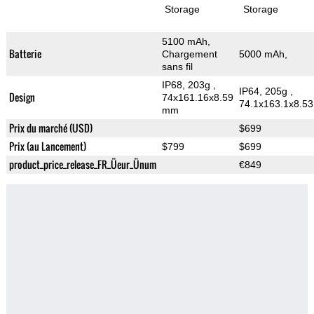
Storage
Storage
5100 mAh,
Batterie
Chargement
5000 mAh,
sans fil
IP68, 203g
,
IP64, 205g
,
Design
74x161.16x8.59
74.1x163.1x8.5
mm
Prix du marché (USD)
$699
Prix (au Lancement)
$799
$699
product_price_release_FR_Üeur_Ünum
€849