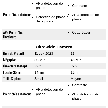
AF à détection de
Contraste
phase
Propriétés autofocus
AF à détection de
Détection de phase à
phase
deux pixels
APN Propriétés
Quad Bayer
Hardware
Ultrawide Camera
Nom du Produit
Edge+ 2023
11
Mégapixel
50-MP
48-MP
Ouverture (f-stop)
f/2.2
f/2.2
Focale (35mm)
14mm
16mm
Taille Capteur
Small
Moyen
Contraste
AF à détection de
Propriétés autofocus
phase
AF à détection de
phase