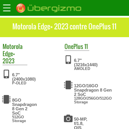
Motorola Edge+ 2023 contre OnePlus 11
Motorola
OnePlus
11
Edge+
2023
6.7"
(3216x1440)
AMOLED
6.7"
(2400x1080)
P-OLED
12GO/16GO
Snapdragon 8 Gen
2 SoC
128GO/256GO/512GO
8GO
Storage
Snapdragon
8 Gen 2
SoC
512GO
50-MP,
Storage
f/1.8,
OIS