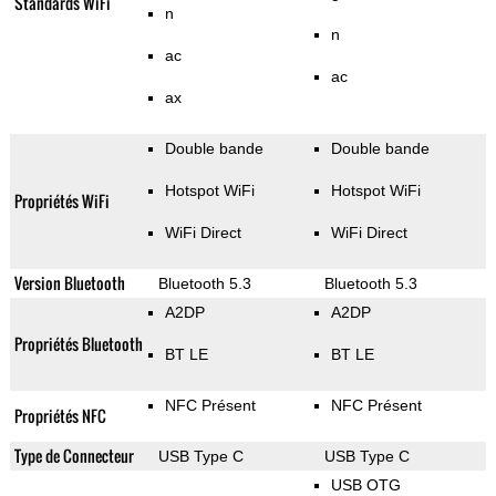
Standards WiFi
n
n
ac
ac
ax
Double bande
Double bande
Hotspot WiFi
Hotspot WiFi
Propriétés WiFi
WiFi Direct
WiFi Direct
Version Bluetooth
Bluetooth 5.3
Bluetooth 5.3
A2DP
A2DP
Propriétés Bluetooth
BT LE
BT LE
NFC Présent
NFC Présent
Propriétés NFC
Type de Connecteur
USB Type C
USB Type C
USB OTG