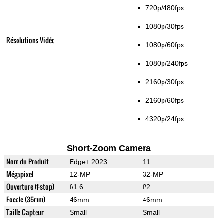
720p/480fps
1080p/30fps
Résolutions Vidéo
1080p/60fps
1080p/240fps
2160p/30fps
2160p/60fps
4320p/24fps
Short-Zoom Camera
Nom du Produit
Edge+ 2023
11
Mégapixel
12-MP
32-MP
Ouverture (f-stop)
f/1.6
f/2
Focale (35mm)
46mm
46mm
Taille Capteur
Small
Small