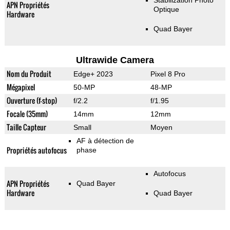
Stabilization Photo
APN Propriétés
Optique
Hardware
Quad Bayer
Ultrawide Camera
Nom du Produit
Edge+ 2023
Pixel 8 Pro
Mégapixel
50-MP
48-MP
Ouverture (f-stop)
f/2.2
f/1.95
Focale (35mm)
14mm
12mm
Taille Capteur
Small
Moyen
AF à détection de
Propriétés autofocus
phase
Autofocus
APN Propriétés
Quad Bayer
Hardware
Quad Bayer