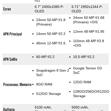
02)
6.7" 2400x1080 P-
6.71" 2992x1344 P-
Ecran
OLED
OLED
24mm 50-MP f/1.68
23mm 50-MP f/1.8
(Primaire)
+OIS
(Primaire)
12mm 48-MP f/1.95
APN Principal
14mm 50-MP f/2.2
110mm 48-MP f/2.8
46mm 12-MP f/1.6
+OIS
60-MP f/2.2
10.5-MP f/2.2
APN Selfie
Google Tensor G3
Snapdragon 8 Gen 2
SoC
SoC
12GO RAM
Processeur, Memoire
8GO RAM
128GO/256GO/512GO
512GO Storage
Storage
5100 mAh,
5050 mAh,
Batterie