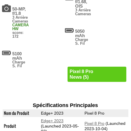
f/1.68,
OIS
50-MP,
3 Arrière
f/1.8
Cameras
3 Arrière
Cameras
CAMERA
HW
5050
score:
mAh
172
Charge
S. Fil
5100
mAh
Charge
S. Fil
Pixel 8 Pro
News (5)
Spécifications Principales
Nom du Produit
Edge+ 2023
Pixel 8 Pro
Edge+ 2023
Pixel 8 Pro
(Launched
Produit
(Launched 2023-05-
2023-10-04)