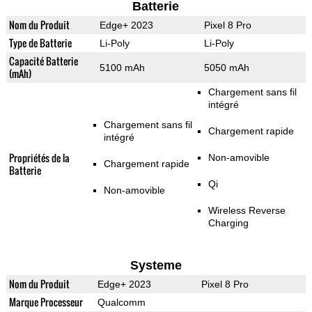
Batterie
Nom du Produit
Edge+ 2023
Pixel 8 Pro
Type de Batterie
Li-Poly
Li-Poly
Capacité Batterie
5100 mAh
5050 mAh
(mAh)
Chargement sans fil
intégré
Chargement sans fil
Chargement rapide
intégré
Propriétés de la
Non-amovible
Chargement rapide
Batterie
Qi
Non-amovible
Wireless Reverse
Charging
Systeme
Nom du Produit
Edge+ 2023
Pixel 8 Pro
Marque Processeur
Qualcomm