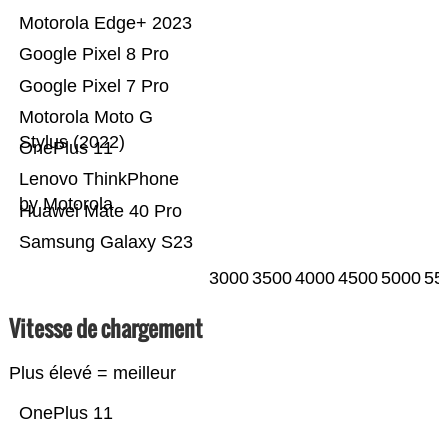
Motorola Edge+ 2023
Google Pixel 8 Pro
Google Pixel 7 Pro
Motorola Moto G
Stylus (2022)
OnePlus 11
Lenovo ThinkPhone
by Motorola
Huawei Mate 40 Pro
Samsung Galaxy S23
3000
3500
4000
4500
5000
55
Vitesse de chargement
Plus élevé = meilleur
OnePlus 11