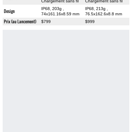
Chargement sans fil
Chargement sans fil
IP68, 203g
,
IP68, 213g
,
Design
74x161.16x8.59 mm
76.5x162.6x8.8 mm
Prix (au Lancement)
$799
$999