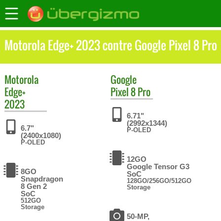
Motorola Edge+ 2023 contre Google Pixel 8 Pro
Motorola
Google
Edge+
Pixel 8 Pro
2023
6.71"
(2992x1344)
6.7"
P-OLED
(2400x1080)
P-OLED
12GO
Google Tensor G3
8GO
SoC
Snapdragon
128GO/256GO/512GO
8 Gen 2
Storage
SoC
512GO
Storage
50-MP,