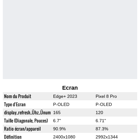
Ecran
Nom du Produit
Edge+ 2023
Pixel 8 Pro
Type d'Ecran
P-OLED
P-OLED
display_refresh_Ühz_Ünum
165
120
Taille (Diagonale, Pouces)
6.7"
6.71"
Ratio écran/appareil
90.9%
87.3%
Définition
2400x1080
2992x1344