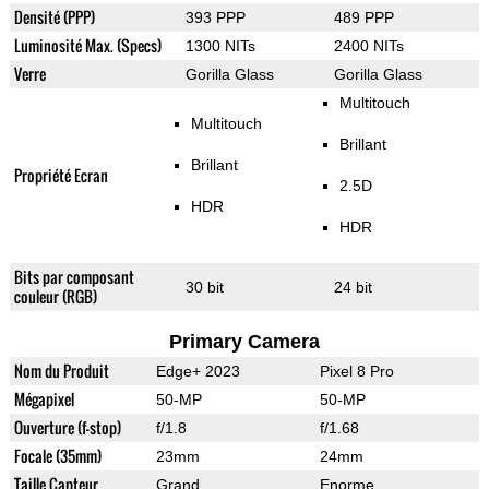
Densité (PPP)
393 PPP
489 PPP
Luminosité Max. (Specs)
1300 NITs
2400 NITs
Verre
Gorilla Glass
Gorilla Glass
Multitouch
Multitouch
Brillant
Brillant
Propriété Ecran
2.5D
HDR
HDR
Bits par composant
30 bit
24 bit
couleur (RGB)
Primary Camera
Nom du Produit
Edge+ 2023
Pixel 8 Pro
Mégapixel
50-MP
50-MP
Ouverture (f-stop)
f/1.8
f/1.68
Focale (35mm)
23mm
24mm
Taille Capteur
Grand
Enorme