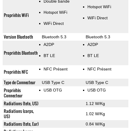
Double bande
Hotspot WiFi
Hotspot WiFi
Propriétés WiFi
WiFi Direct
WiFi Direct
Version Bluetooth
Bluetooth 5.3
Bluetooth 5.3
A2DP
A2DP
Propriétés Bluetooth
BT LE
BT LE
NFC Présent
NFC Présent
Propriétés NFC
Type de Connecteur
USB Type C
USB Type C
Propriétés
USB OTG
USB OTG
Connecteur
Radiations (tete, US)
1.12 W/Kg
Radiations (corps,
1.02 W/Kg
US)
Radiations (tete, Eur)
0.84 W/Kg