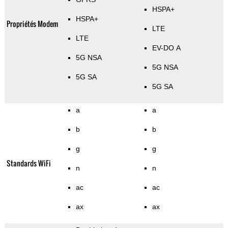
HSPA+
HSPA+
Propriétés Modem
LTE
LTE
EV-DO A
5G NSA
5G NSA
5G SA
5G SA
a
a
b
b
g
g
Standards WiFi
n
n
ac
ac
ax
ax