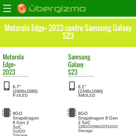
Motorola Edge+ 2023 contre Samsung Galaxy
S23
Motorola
Samsung
Edge+
Galaxy
2023
S23
6.7"
6.1"
(2400x1080)
(2340x1080)
P-OLED
AMOLED
8GO
8GO
Snapdragon
Snapdragon 8 Gen
8 Gen 2
2 SoC
SoC
128GO/256GO/512GO
Storage
512GO
Storage