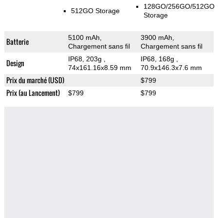
128GO/256GO/512GO
512GO Storage
Storage
5100 mAh,
3900 mAh,
Batterie
Chargement sans fil
Chargement sans fil
IP68, 203g
,
IP68, 168g
,
Design
74x161.16x8.59 mm
70.9x146.3x7.6 mm
Prix du marché (USD)
$799
Prix (au Lancement)
$799
$799