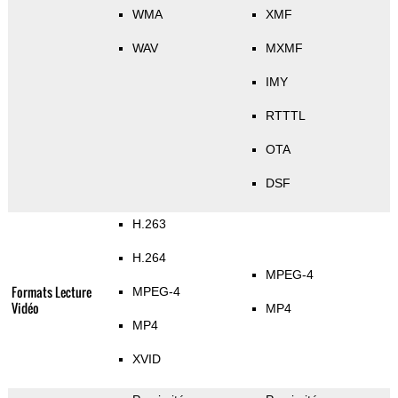
WMA
XMF
WAV
MXMF
IMY
RTTTL
OTA
DSF
H.263
H.264
MPEG-4
Formats Lecture
MPEG-4
Vidéo
MP4
MP4
XVID