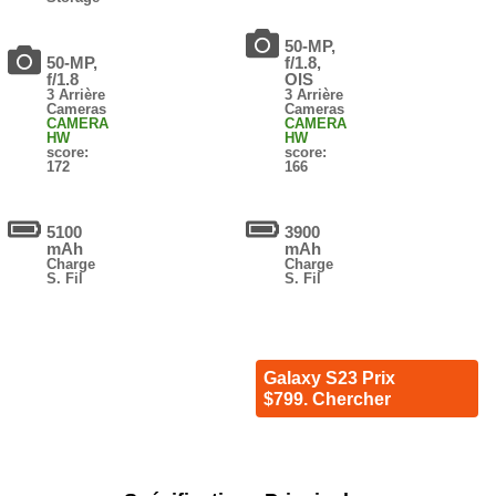
50-MP,
50-MP,
f/1.8,
f/1.8
OIS
3 Arrière
3 Arrière
Cameras
Cameras
CAMERA
CAMERA
HW
HW
score:
score:
172
166
5100
3900
mAh
mAh
Charge
Charge
S. Fil
S. Fil
Galaxy S23 Prix
$799. Chercher