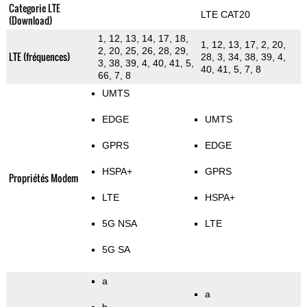
Categorie LTE
LTE CAT20
(Download)
1, 12, 13, 14, 17, 18,
1, 12, 13, 17, 2, 20,
2, 20, 25, 26, 28, 29,
LTE (fréquences)
28, 3, 34, 38, 39, 4,
3, 38, 39, 4, 40, 41, 5,
40, 41, 5, 7, 8
66, 7, 8
UMTS
EDGE
UMTS
GPRS
EDGE
HSPA+
GPRS
Propriétés Modem
LTE
HSPA+
5G NSA
LTE
5G SA
a
a