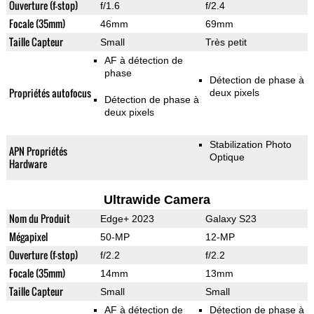
Ouverture (f-stop)
f/1.6
f/2.4
Focale (35mm)
46mm
69mm
Taille Capteur
Small
Très petit
AF à détection de
phase
Détection de phase à
Propriétés autofocus
deux pixels
Détection de phase à
deux pixels
Stabilization Photo
APN Propriétés
Optique
Hardware
Ultrawide Camera
Nom du Produit
Edge+ 2023
Galaxy S23
Mégapixel
50-MP
12-MP
Ouverture (f-stop)
f/2.2
f/2.2
Focale (35mm)
14mm
13mm
Taille Capteur
Small
Small
AF à détection de
Détection de phase à