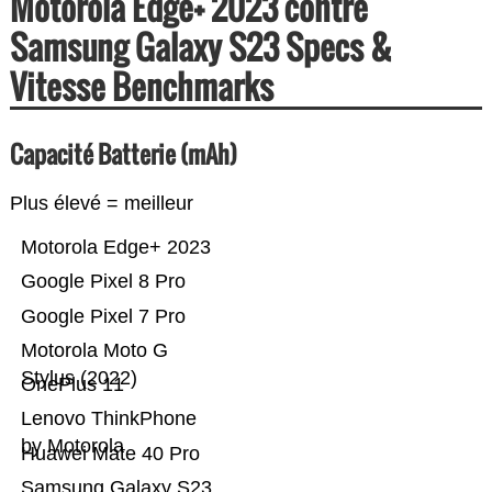
Motorola Edge+ 2023 contre
Samsung Galaxy S23 Specs &
Vitesse Benchmarks
Capacité Batterie (mAh)
Plus élevé = meilleur
Motorola Edge+ 2023
Google Pixel 8 Pro
Google Pixel 7 Pro
Motorola Moto G
Stylus (2022)
OnePlus 11
Lenovo ThinkPhone
by Motorola
Huawei Mate 40 Pro
Samsung Galaxy S23