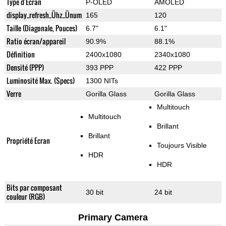
Type d'Ecran
P-OLED
AMOLED
display_refresh_Ühz_Ünum
165
120
Taille (Diagonale, Pouces)
6.7"
6.1"
Ratio écran/appareil
90.9%
88.1%
Définition
2400x1080
2340x1080
Densité (PPP)
393 PPP
422 PPP
Luminosité Max. (Specs)
1300 NITs
Verre
Gorilla Glass
Gorilla Glass
Multitouch
Multitouch
Brillant
Brillant
Propriété Ecran
Toujours Visible
HDR
HDR
Bits par composant
30 bit
24 bit
couleur (RGB)
Primary Camera