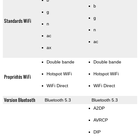
b
b
g
g
Standards WiFi
n
n
ac
ac
ax
Double bande
Double bande
Hotspot WiFi
Hotspot WiFi
Propriétés WiFi
WiFi Direct
WiFi Direct
Version Bluetooth
Bluetooth 5.3
Bluetooth 5.3
A2DP
AVRCP
DIP