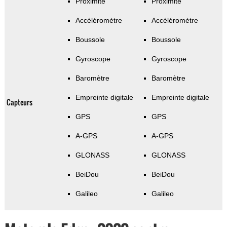
Proximité
Proximité
Accéléromètre
Accéléromètre
Boussole
Boussole
Gyroscope
Gyroscope
Baromètre
Baromètre
Empreinte digitale
Empreinte digitale
Capteurs
GPS
GPS
A-GPS
A-GPS
GLONASS
GLONASS
BeiDou
BeiDou
Galileo
Galileo