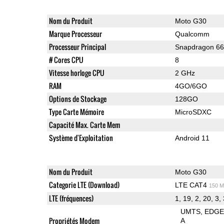
Nom du Produit
Moto G30
Marque Processeur
Qualcomm
Processeur Principal
Snapdragon 6
# Cores CPU
8
Vitesse horloge CPU
2 GHz
RAM
4GO/6GO
Options de Stockage
128GO
Type Carte Mémoire
MicroSDXC
Capacité Max. Carte Mem
Système d'Exploitation
Android 11
Nom du Produit
Moto G30
Categorie LTE (Download)
LTE CAT4
150 M
LTE (fréquences)
1, 19, 2, 20, 3, 
UMTS
EDG
Propriétés Modem
A