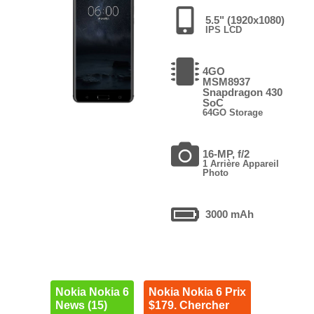
5.5" (1920x1080)
IPS LCD
4GO
MSM8937
Snapdragon 430
SoC
64GO Storage
16-MP, f/2
1 Arrière Appareil
Photo
3000 mAh
Nokia Nokia 6
Nokia Nokia 6 Prix
News (15)
$179. Chercher