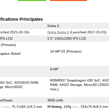
fications Principales
Nokia 6
nched 2021-02-16)
Nokia Nokia 6
(Launched 2017-01-01)
 IPS LCD
5.5" 1920x1080 IPS LCD
7
(Primaire)
16-MP f/2
(Primaire)
apteur Bokeh
8-MP
MSM8937 Snapdragon 430 SoC
4G
662 SoC
4GO/6GO RAM
RAM
64GO Storage
MicroSD (256G
ge
MicroSDXC
max.)
boPower
3000 mAh
g
, 75.7x165.2x9.2 mm
IP Rating
, 169g
, 154x75.8x8.4 m
(7.1oz)
(6oz)