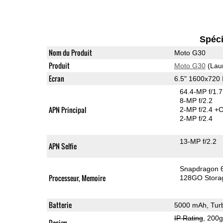
Spéci
Nom du Produit
Moto G30
Produit
Moto G30
(Lau
Ecran
6.5" 1600x720
64.4-MP f/1.
8-MP f/2.2
APN Principal
2-MP f/2.4
+C
2-MP f/2.4
13-MP f/2.2
APN Selfie
Snapdragon 
Processeur, Memoire
128GO Stora
Batterie
5000 mAh, Tur
IP Rating
, 200
Design