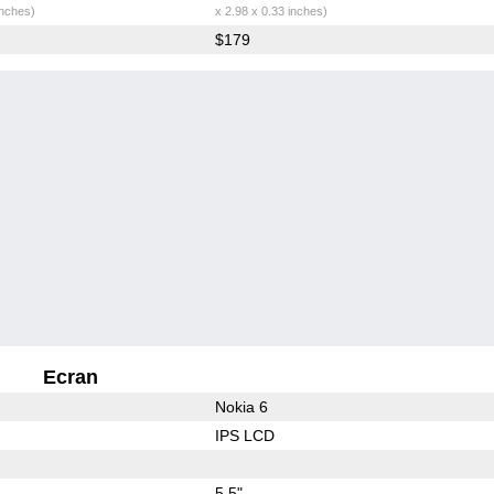
inches)
x 2.98 x 0.33 inches)
$179
Ecran
Nokia 6
IPS LCD
5.5"