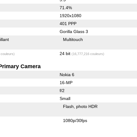
71.4%
1920x1080
401 PPP
Gorilla Glass 3
illant
Multitouch
24 bit
 couleurs)
(16,777,216 couleurs)
Primary Camera
Nokia 6
16-MP
f/2
Small
Flash
photo HDR
1080p/30fps