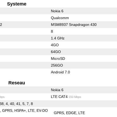
Systeme
Nokia 6
Qualcomm
62
MSM8937 Snapdragon 430
8
1.4 GHz
4GO
64GO
MicroSD
256GO
Android 7.0
Reseau
Nokia 6
LTE CAT4
bps
150 Mbps
38, 4, 40, 41, 5, 7, 8
E
GPRS
HSPA+
LTE
EV-DO
GPRS
EDGE
LTE