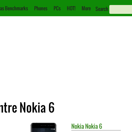
as Benchmarks
Phones
PCs
HOT!
More
Search
tre Nokia 6
Nokia
Nokia 6