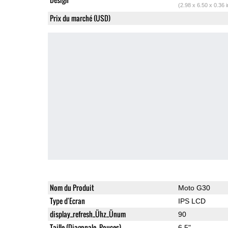
(2.98 x 6.50 x 0.36 
Prix du marché (USD)
Nom du Produit
Moto G30
Type d'Ecran
IPS LCD
display_refresh_Ühz_Ünum
90
Taille (Diagonale, Pouces)
6.5"