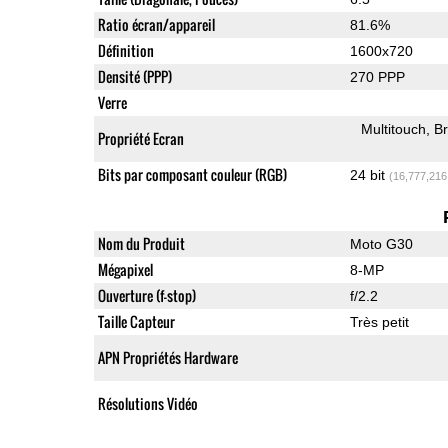
Ratio écran/appareil
81.6%
Définition
1600x720
Densité (PPP)
270 PPP
Verre
Multitouch
Br
Propriété Ecran
Bits par composant couleur (RGB)
24 bit
(16,777,216
Nom du Produit
Moto G30
Mégapixel
8-MP
Ouverture (f-stop)
f/2.2
Taille Capteur
Très petit
APN Propriétés Hardware
Résolutions Vidéo