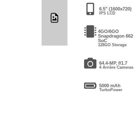
6.5" (1600x720)
IPS LCD
4GO/6GO
Snapdragon 662
SoC
128GO Storage
64.4-MP, f/1.7
4 Arrière Cameras
5000 mAh
TurboPower