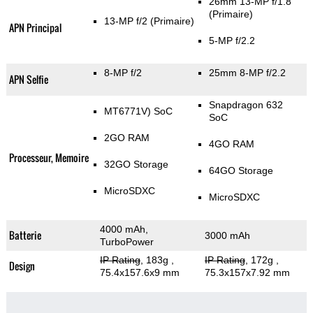
26mm 13-MP f/1.8
(Primaire)
13-MP f/2
(Primaire)
APN Principal
5-MP f/2.2
8-MP f/2
25mm 8-MP f/2.2
APN Selfie
Snapdragon 632
MT6771V) SoC
SoC
2GO RAM
4GO RAM
Processeur, Memoire
32GO Storage
64GO Storage
MicroSDXC
MicroSDXC
4000 mAh,
Batterie
3000 mAh
TurboPower
IP Rating
, 183g
,
IP Rating
, 172g
,
Design
75.4x157.6x9 mm
75.3x157x7.92 mm