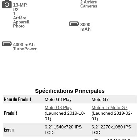
2 Arrière
13-MP,
Cameras
f/2
1
Arrière
Appareil
3000
Photo
mAh
4000 mAh
TurboPower
Spécifications Principales
Nom du Produit
Moto G8 Play
Moto G7
Moto G8 Play
Motorola Moto G7
Produit
(Launched 2019-10-
(Launched 2019-02-
01)
01)
6.2" 1540x720 IPS
6.2" 2270x1080 IPS
Ecran
LCD
LCD