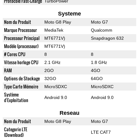
Protocole Fast-Charge
TurboPower
Systeme
Nom du Produit
Moto G8 Play
Moto G7
Marque Processeur
MediaTek
Qualcomm
Processeur Principal
MT6771V)
Snapdragon 632
Modèle (processeur)
MT6771V)
# Cores CPU
8
8
Vitesse horloge CPU
2.1 GHz
1.8 GHz
RAM
2GO
4GO
Options de Stockage
32GO
64GO
Type Carte Mémoire
MicroSDXC
MicroSDXC
Système
Android 9.0
Android 9.0
d'Exploitation
Reseau
Nom du Produit
Moto G8 Play
Moto G7
Categorie LTE
LTE CAT7
(Download)