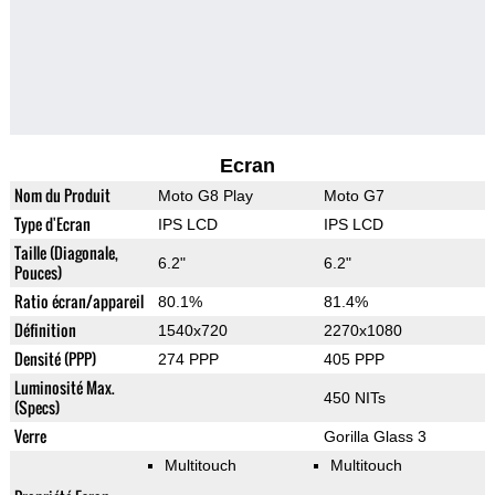
Ecran
Nom du Produit
Moto G8 Play
Moto G7
Type d'Ecran
IPS LCD
IPS LCD
Taille (Diagonale,
6.2"
6.2"
Pouces)
Ratio écran/appareil
80.1%
81.4%
Définition
1540x720
2270x1080
Densité (PPP)
274 PPP
405 PPP
Luminosité Max.
450 NITs
(Specs)
Verre
Gorilla Glass 3
Multitouch
Multitouch