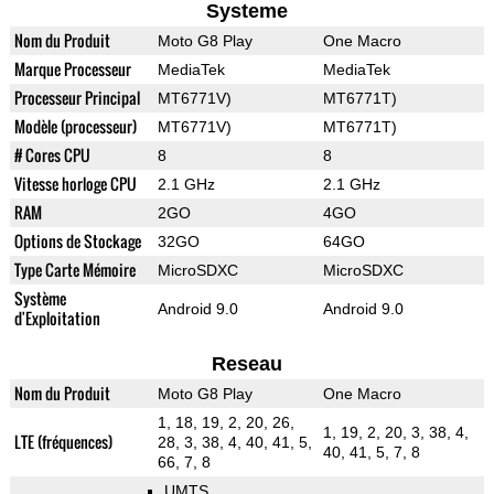
Systeme
Nom du Produit
Moto G8 Play
One Macro
Marque Processeur
MediaTek
MediaTek
Processeur Principal
MT6771V)
MT6771T)
Modèle (processeur)
MT6771V)
MT6771T)
# Cores CPU
8
8
Vitesse horloge CPU
2.1 GHz
2.1 GHz
RAM
2GO
4GO
Options de Stockage
32GO
64GO
Type Carte Mémoire
MicroSDXC
MicroSDXC
Système
Android 9.0
Android 9.0
d'Exploitation
Reseau
Nom du Produit
Moto G8 Play
One Macro
1, 18, 19, 2, 20, 26,
1, 19, 2, 20, 3, 38, 4,
LTE (fréquences)
28, 3, 38, 4, 40, 41, 5,
40, 41, 5, 7, 8
66, 7, 8
UMTS