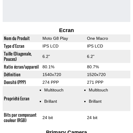
Ecran
Nom du Produit
Moto G8 Play
One Macro
Type d'Ecran
IPS LCD
IPS LCD
Taille (Diagonale,
6.2"
6.2"
Pouces)
Ratio écran/appareil
80.1%
80.7%
Définition
1540x720
1520x720
Densité (PPP)
274 PPP
271 PPP
Multitouch
Multitouch
Propriété Ecran
Brillant
Brillant
Bits par composant
24 bit
24 bit
couleur (RGB)
Primary Camera