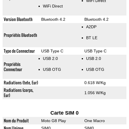
WiFi Direct
WiFi Direct
Version Bluetooth
Bluetooth 4.2
Bluetooth 4.2
A2DP
Propriétés Bluetooth
BT LE
Type de Connecteur
USB Type C
USB Type C
USB 2.0
USB 2.0
Propriétés
Connecteur
USB OTG
USB OTG
Radiations (tete, Eur)
0.618 W/Kg
Radiations (corps,
1.056 W/Kg
Eur)
Carte SIM 0
Nom du Produit
Moto G8 Play
One Macro
Nom Unique
SIM0
SIM0