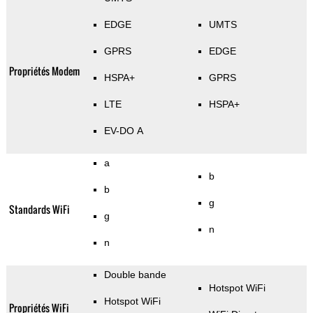
EDGE
UMTS
GPRS
EDGE
Propriétés Modem
HSPA+
GPRS
LTE
HSPA+
EV-DO A
a
b
b
g
Standards WiFi
g
n
n
Double bande
Hotspot WiFi
Hotspot WiFi
Propriétés WiFi