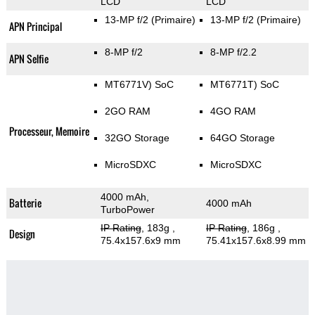
LCD
LCD
13-MP f/2
(Primaire)
13-MP f/2
(Primaire)
APN Principal
8-MP f/2
8-MP f/2.2
APN Selfie
MT6771V) SoC
MT6771T) SoC
2GO RAM
4GO RAM
Processeur, Memoire
32GO Storage
64GO Storage
MicroSDXC
MicroSDXC
4000 mAh,
Batterie
4000 mAh
TurboPower
IP Rating
, 183g
,
IP Rating
, 186g
,
Design
75.4x157.6x9 mm
75.41x157.6x8.99 mm