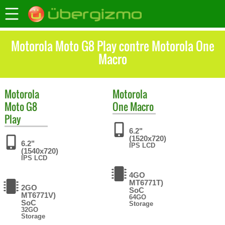
Motorola Moto G8 Play contre Motorola One
Macro
Motorola
Motorola
Moto G8
One Macro
Play
6.2"
(1520x720)
6.2"
IPS LCD
(1540x720)
IPS LCD
4GO
MT6771T)
2GO
SoC
MT6771V)
64GO
SoC
Storage
32GO
Storage