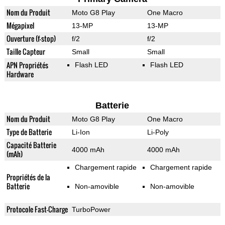
Nom du Produit
Moto G8 Play
One Macro
Mégapixel
13-MP
13-MP
Ouverture (f-stop)
f/2
f/2
Taille Capteur
Small
Small
APN Propriétés
Flash LED
Flash LED
Hardware
Batterie
Nom du Produit
Moto G8 Play
One Macro
Type de Batterie
Li-Ion
Li-Poly
Capacité Batterie
4000 mAh
4000 mAh
(mAh)
Chargement rapide
Chargement rapide
Propriétés de la
Batterie
Non-amovible
Non-amovible
Protocole Fast-Charge
TurboPower