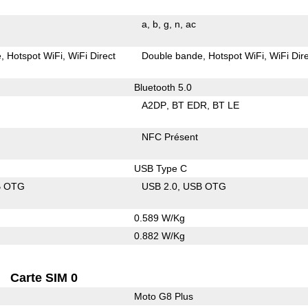
a
b
g
n
ac
e
Hotspot WiFi
WiFi Direct
Double bande
Hotspot WiFi
WiFi Dir
Bluetooth 5.0
A2DP
BT EDR
BT LE
NFC Présent
USB Type C
B OTG
USB 2.0
USB OTG
0.589 W/Kg
0.882 W/Kg
Carte SIM 0
Moto G8 Plus