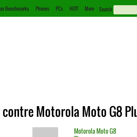
as Benchmarks
Phones
PCs
HOT!
More
Search
 contre Motorola Moto G8 Pl
Motorola
Moto G8