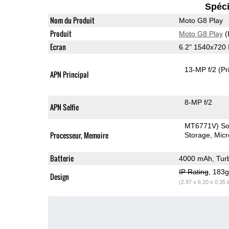
Spéci
Nom du Produit
Moto G8 Play
Produit
Moto G8 Play
(
Ecran
6.2" 1540x720
13-MP f/2
(Pr
APN Principal
8-MP f/2
APN Selfie
MT6771V) S
Processeur, Memoire
Storage
Mic
Batterie
4000 mAh, Tur
IP Rating
, 183
Design
(2.97 x 6.20 x 0.35 