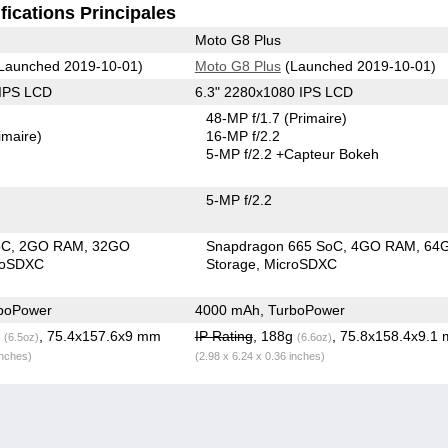
fications Principales
Moto G8 Plus
Launched 2019-10-01)
Moto G8 Plus
(Launched 2019-10-01)
 IPS LCD
6.3" 2280x1080 IPS LCD
48-MP f/1.7
(Primaire)
imaire)
16-MP f/2.2
5-MP f/2.2
+Capteur Bokeh
5-MP f/2.2
oC
2GO RAM
32GO
Snapdragon 665 SoC
4GO RAM
64
roSDXC
Storage
MicroSDXC
boPower
4000 mAh, TurboPower
g
, 75.4x157.6x9 mm
IP Rating
, 188g
, 75.8x158.4x9.1
(6.5oz)
(6.6oz)
inches)
(2.98 x 6.24 x 0.36 inches)