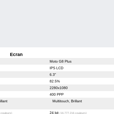
Ecran
Moto G8 Plus
IPS LCD
6.3"
82.5%
2280x1080
400 PPP
illant
Multitouch
Brillant
24 bit
 couleurs)
(16,777,216 couleurs)