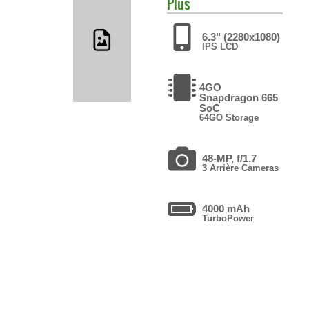
Plus
6.3" (2280x1080)
IPS LCD
4GO
Snapdragon 665
SoC
64GO Storage
48-MP, f/1.7
3 Arrière Cameras
4000 mAh
TurboPower