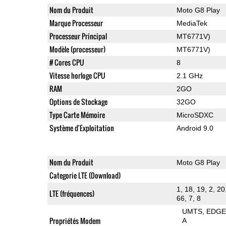
Nom du Produit
Moto G8 Play
Marque Processeur
MediaTek
Processeur Principal
MT6771V)
Modèle (processeur)
MT6771V)
# Cores CPU
8
Vitesse horloge CPU
2.1 GHz
RAM
2GO
Options de Stockage
32GO
Type Carte Mémoire
MicroSDXC
Système d'Exploitation
Android 9.0
Nom du Produit
Moto G8 Play
Categorie LTE (Download)
1, 18, 19, 2, 20
LTE (fréquences)
66, 7, 8
UMTS
EDG
Propriétés Modem
A