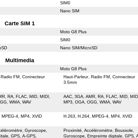
SIM0
Nano SIM
Carte SIM 1
Moto G8 Plus
SIM0
roSD
Nano SIM/MicroSD
Multimedia
Moto G8 Plus
Radio FM
Connecteur
Haut-Parleur
Radio FM
Connecteur
3.5mm
MR
RA
FLAC
MID
MIDI
AAC
3GA
AMR
RA
FLAC
MID
MID
OGG
WMA
WAV
MP3
OGA
OGG
WMA
WAV
MPEG-4
MP4
XVID
H.263
H.264
MPEG-4
MP4
XVID
céléromètre
Gyroscope
Proximité
Accéléromètre
Boussole
itale
GPS
A-GPS
Gyroscope
Empreinte digitale
GPS