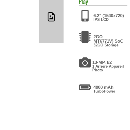
Play
6.2" (1540x720)
IPS LCD
2GO
MT6771V) SoC
32GO Storage
13-MP, f/2
1 Arrière Appareil
Photo
4000 mAh
TurboPower