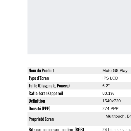
Nom du Produit
Moto G8 Play
Type d'Ecran
IPS LCD
Taille (Diagonale, Pouces)
6.2"
Ratio écran/appareil
80.1%
Définition
1540x720
Densité (PPP)
274 PPP
Multitouch
Br
Propriété Ecran
Bits par composant couleur (RGB)
24 bit
(16,777,216