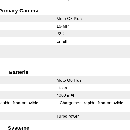
Primary Camera
Moto G8 Plus
16-MP
f/2.2
Small
Batterie
Moto G8 Plus
Li-Ion
4000 mAh
rapide
Non-amovible
Chargement rapide
Non-amovible
TurboPower
Systeme