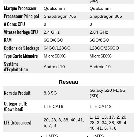
(SD)
Marque Processeur
Qualcomm
Qualcomm
Processeur Principal
Snapdragon 765
Snapdragon 865
# Cores CPU
8
8
Vitesse horloge CPU
2.4 GHz
2.84 GHz
RAM
6GO/8GO
6GO/8GO
Options de Stockage
64GO/128GO
128GO/256GO
Type Carte Mémoire
MicroSDXC
MicroSDXC
Système
Android 10
Android 10
d'Exploitation
Reseau
Galaxy S20 FE 5G
Nom du Produit
8.3 5G
(SD)
Categorie LTE
LTE CAT6
LTE CAT19
(Download)
1, 12, 13, 17, 2, 20,
20, 28, 3, 38, 40, 41,
LTE (fréquences)
28, 3, 34, 38, 39, 4,
5, 7, 8
40, 41, 5, 7, 8
UMTS
UMTS