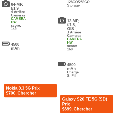
128GO/256GO
64-MP,
Storage
f/1.9
4 Arrière
Cameras
CAMERA
12-MP,
HW
f/1.8,
score:
OIS
149
3 Arrière
Cameras
CAMERA
HW
4500
score:
mAh
160
4500
mAh
Charge
S. Fil
Nokia 8.3 5G Prix
$700. Chercher
Galaxy S20 FE 5G (SD)
Prix
$699. Chercher