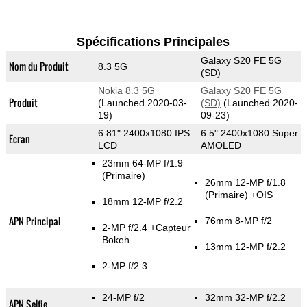
Spécifications Principales
Galaxy S20 FE 5G
Nom du Produit
8.3 5G
(SD)
Nokia 8.3 5G
Galaxy S20 FE 5G
Produit
(Launched 2020-03-
(SD)
(Launched 2020-
19)
09-23)
6.81" 2400x1080 IPS
6.5" 2400x1080 Super
Ecran
LCD
AMOLED
23mm 64-MP f/1.9
(Primaire)
26mm 12-MP f/1.8
(Primaire)
+OIS
18mm 12-MP f/2.2
APN Principal
76mm 8-MP f/2
2-MP f/2.4
+Capteur
Bokeh
13mm 12-MP f/2.2
2-MP f/2.3
24-MP f/2
32mm 32-MP f/2.2
APN Selfie