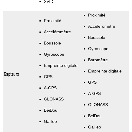
XVID
Proximité
Proximité
Accéléromètre
Accéléromètre
Boussole
Boussole
Gyroscope
Gyroscope
Baromètre
Empreinte digitale
Empreinte digitale
Capteurs
GPS
GPS
A-GPS
A-GPS
GLONASS
GLONASS
BeiDou
BeiDou
Galileo
Galileo