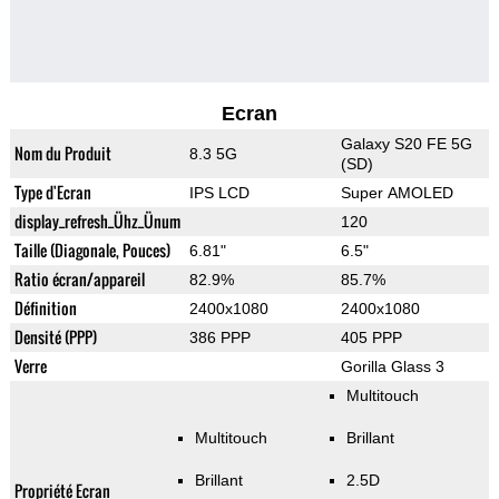
Ecran
Galaxy S20 FE 5G
Nom du Produit
8.3 5G
(SD)
Type d'Ecran
IPS LCD
Super AMOLED
display_refresh_Ühz_Ünum
120
Taille (Diagonale, Pouces)
6.81"
6.5"
Ratio écran/appareil
82.9%
85.7%
Définition
2400x1080
2400x1080
Densité (PPP)
386 PPP
405 PPP
Verre
Gorilla Glass 3
Multitouch
Multitouch
Brillant
Brillant
2.5D
Propriété Ecran