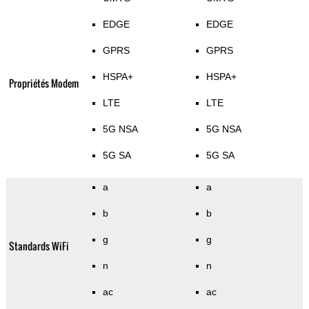
EDGE
EDGE
GPRS
GPRS
HSPA+
HSPA+
Propriétés Modem
LTE
LTE
5G NSA
5G NSA
5G SA
5G SA
a
a
b
b
g
g
Standards WiFi
n
n
ac
ac