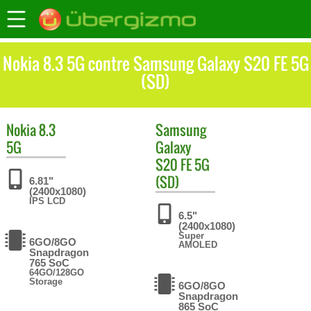
Nokia 8.3 5G contre Samsung Galaxy S20 FE 5G
(SD)
Nokia
8.3
Samsung
5G
Galaxy
S20 FE 5G
(SD)
6.81"
(2400x1080)
IPS LCD
6.5"
(2400x1080)
Super
6GO/8GO
AMOLED
Snapdragon
765 SoC
64GO/128GO
Storage
6GO/8GO
Snapdragon
865 SoC