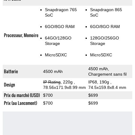
Snapdragon 765
Snapdragon 865
SoC
SoC
6GO/8GO RAM
6GO/8GO RAM
Processeur, Memoire
64GO/128GO
128GO/256GO
Storage
Storage
MicroSDXC
MicroSDXC
4500 mAh,
Batterie
4500 mAh
Chargement sans fil
IP Rating
, 220g
,
IP68, 190g
,
Design
78.56x171.9x8.99 mm
74.5x159.8x8.4 mm
Prix du marché (USD)
$700
$699
Prix (au Lancement)
$700
$699