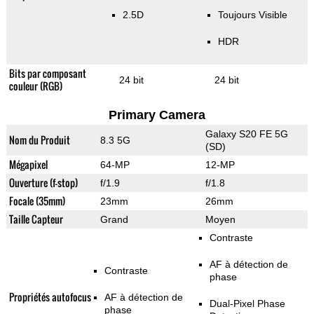
2.5D
Toujours Visible
HDR
Bits par composant
24 bit
24 bit
couleur (RGB)
Primary Camera
Galaxy S20 FE 5G
Nom du Produit
8.3 5G
(SD)
Mégapixel
64-MP
12-MP
Ouverture (f-stop)
f/1.9
f/1.8
Focale (35mm)
23mm
26mm
Taille Capteur
Grand
Moyen
Contraste
AF à détection de
Contraste
phase
Propriétés autofocus
AF à détection de
Dual-Pixel Phase
phase