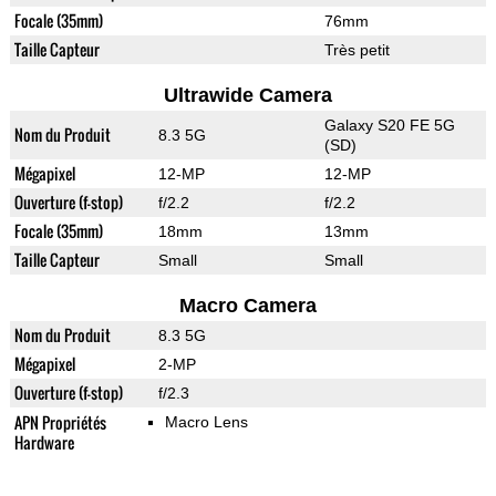
Focale (35mm)
76mm
Taille Capteur
Très petit
Ultrawide Camera
Galaxy S20 FE 5G
Nom du Produit
8.3 5G
(SD)
Mégapixel
12-MP
12-MP
Ouverture (f-stop)
f/2.2
f/2.2
Focale (35mm)
18mm
13mm
Taille Capteur
Small
Small
Macro Camera
Nom du Produit
8.3 5G
Mégapixel
2-MP
Ouverture (f-stop)
f/2.3
APN Propriétés
Macro Lens
Hardware