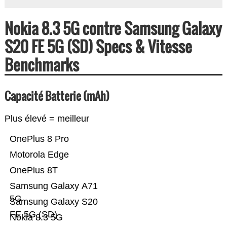
Nokia 8.3 5G contre Samsung Galaxy
S20 FE 5G (SD) Specs & Vitesse
Benchmarks
Capacité Batterie (mAh)
Plus élevé = meilleur
OnePlus 8 Pro
Motorola Edge
OnePlus 8T
Samsung Galaxy A71
5G
Samsung Galaxy S20
FE 5G (SD)
Nokia 8.3 5G