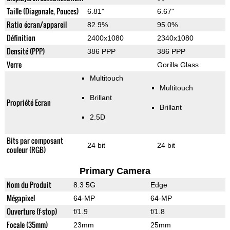
Taille (Diagonale, Pouces)
6.81"
6.67"
Ratio écran/appareil
82.9%
95.0%
Définition
2400x1080
2340x1080
Densité (PPP)
386 PPP
386 PPP
Verre
Gorilla Glass
Multitouch
Multitouch
Brillant
Propriété Ecran
Brillant
2.5D
Bits par composant
24 bit
24 bit
couleur (RGB)
Primary Camera
Nom du Produit
8.3 5G
Edge
Mégapixel
64-MP
64-MP
Ouverture (f-stop)
f/1.9
f/1.8
Focale (35mm)
23mm
25mm