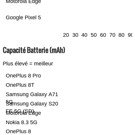
Motorola Edge
Google Pixel 5
20
30
40
50
60
70
80
90
Capacité Batterie (mAh)
Plus élevé = meilleur
OnePlus 8 Pro
OnePlus 8T
Samsung Galaxy A71
5G
Samsung Galaxy S20
FE 5G (SD)
Motorola Edge
Nokia 8.3 5G
OnePlus 8