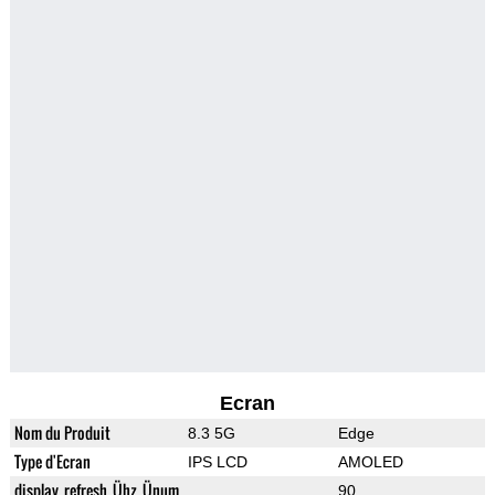
Ecran
Nom du Produit
8.3 5G
Edge
Type d'Ecran
IPS LCD
AMOLED
display_refresh_Ühz_Ünum
90