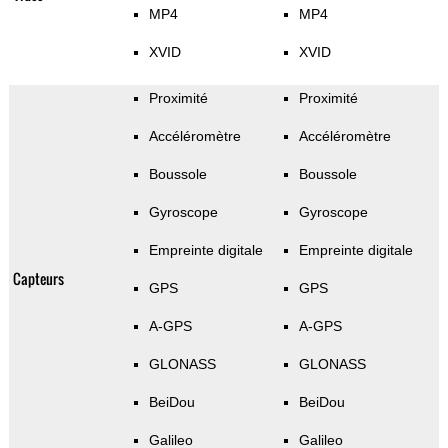
MP4
MP4
XVID
XVID
Proximité
Proximité
Accéléromètre
Accéléromètre
Boussole
Boussole
Gyroscope
Gyroscope
Empreinte digitale
Empreinte digitale
Capteurs
GPS
GPS
A-GPS
A-GPS
GLONASS
GLONASS
BeiDou
BeiDou
Galileo
Galileo