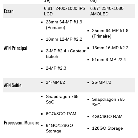
19)
05)
6.81" 2400x1080 IPS
6.67" 2340x1080
Ecran
LCD
AMOLED
23mm 64-MP f/1.9
(Primaire)
25mm 64-MP f/1.8
(Primaire)
18mm 12-MP f/2.2
APN Principal
13mm 16-MP f/2.2
2-MP f/2.4
+Capteur
Bokeh
51mm 8-MP f/2.4
2-MP f/2.3
24-MP f/2
25-MP f/2
APN Selfie
Snapdragon 765
Snapdragon 765
SoC
SoC
6GO/8GO RAM
4GO/6GO RAM
Processeur, Memoire
64GO/128GO
128GO Storage
Storage