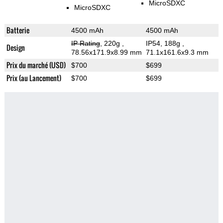
MicroSDXC
MicroSDXC
Batterie
4500 mAh
4500 mAh
IP Rating
, 220g
,
IP54, 188g
,
Design
78.56x171.9x8.99 mm
71.1x161.6x9.3 mm
Prix du marché (USD)
$700
$699
Prix (au Lancement)
$700
$699