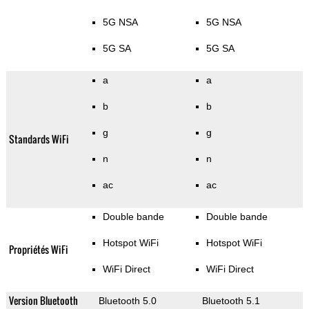
5G NSA
5G NSA
5G SA
5G SA
a
a
b
b
g
g
Standards WiFi
n
n
ac
ac
Double bande
Double bande
Hotspot WiFi
Hotspot WiFi
Propriétés WiFi
WiFi Direct
WiFi Direct
Version Bluetooth
Bluetooth 5.0
Bluetooth 5.1