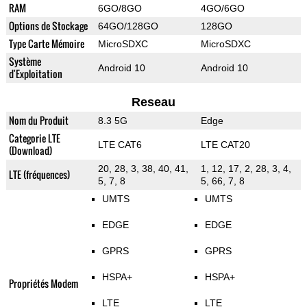
RAM
6GO/8GO
4GO/6GO
Options de Stockage
64GO/128GO
128GO
Type Carte Mémoire
MicroSDXC
MicroSDXC
Système
Android 10
Android 10
d'Exploitation
Reseau
Nom du Produit
8.3 5G
Edge
Categorie LTE
LTE CAT6
LTE CAT20
(Download)
20, 28, 3, 38, 40, 41,
1, 12, 17, 2, 28, 3, 4,
LTE (fréquences)
5, 7, 8
5, 66, 7, 8
UMTS
UMTS
EDGE
EDGE
GPRS
GPRS
HSPA+
HSPA+
Propriétés Modem
LTE
LTE