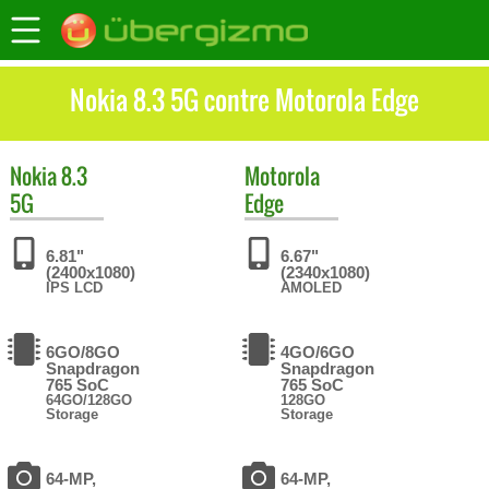
Nokia 8.3 5G contre Motorola Edge
Nokia
8.3
Motorola
5G
Edge
6.81"
6.67"
(2400x1080)
(2340x1080)
IPS LCD
AMOLED
6GO/8GO
4GO/6GO
Snapdragon
Snapdragon
765 SoC
765 SoC
64GO/128GO
128GO
Storage
Storage
64-MP,
64-MP,