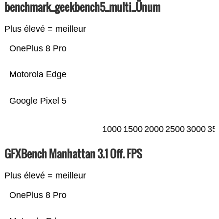
benchmark_geekbench5_multi_Ünum
Plus élevé = meilleur
OnePlus 8 Pro
Motorola Edge
Google Pixel 5
1000
1500
2000
2500
3000
35
GFXBench Manhattan 3.1 Off. FPS
Plus élevé = meilleur
OnePlus 8 Pro