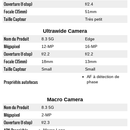
Ouverture (f-stop)
f/2.4
Focale (35mm)
51mm
Taille Capteur
Très petit
Ultrawide Camera
Nom du Produit
8.3 5G
Edge
Mégapixel
12-MP
16-MP
Ouverture (f-stop)
f/2.2
f/2.2
Focale (35mm)
18mm
13mm
Taille Capteur
Small
Small
AF à détection de
Propriétés autofocus
phase
Macro Camera
Nom du Produit
8.3 5G
Mégapixel
2-MP
Ouverture (f-stop)
f/2.3