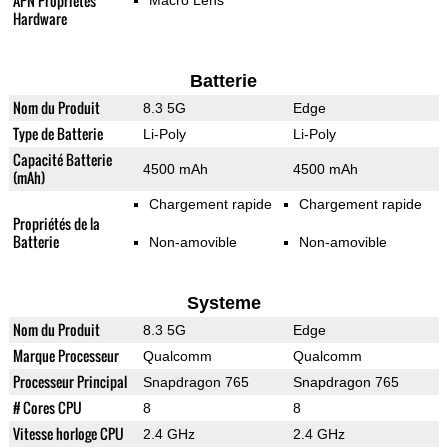
APN Propriétés
Macro Lens
Hardware
Batterie
Nom du Produit
8.3 5G
Edge
Type de Batterie
Li-Poly
Li-Poly
Capacité Batterie
4500 mAh
4500 mAh
(mAh)
Chargement rapide
Chargement rapide
Propriétés de la
Batterie
Non-amovible
Non-amovible
Systeme
Nom du Produit
8.3 5G
Edge
Marque Processeur
Qualcomm
Qualcomm
Processeur Principal
Snapdragon 765
Snapdragon 765
# Cores CPU
8
8
Vitesse horloge CPU
2.4 GHz
2.4 GHz