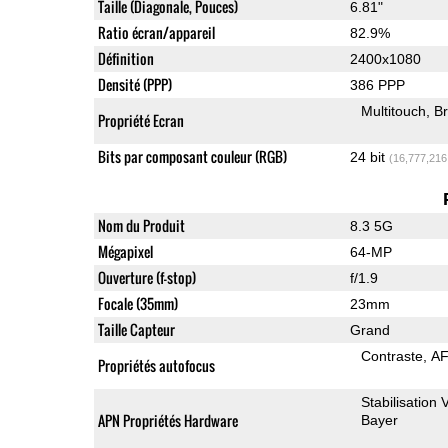
Taille (Diagonale, Pouces)
6.81"
Ratio écran/appareil
82.9%
Définition
2400x1080
Densité (PPP)
386 PPP
Multitouch
Br
Propriété Ecran
Bits par composant couleur (RGB)
24 bit
(16,777,216
Nom du Produit
8.3 5G
Mégapixel
64-MP
Ouverture (f-stop)
f/1.9
Focale (35mm)
23mm
Taille Capteur
Grand
Contraste
AF
Propriétés autofocus
Stabilisation
APN Propriétés Hardware
Bayer