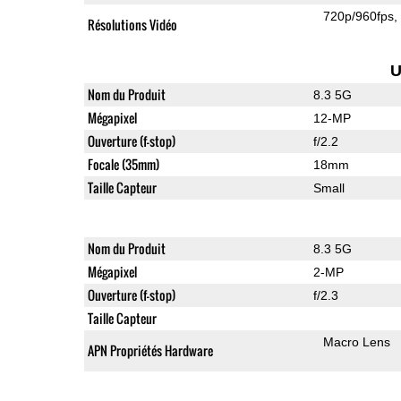
720p/960fps
Résolutions Vidéo
U
Nom du Produit
8.3 5G
Mégapixel
12-MP
Ouverture (f-stop)
f/2.2
Focale (35mm)
18mm
Taille Capteur
Small
Nom du Produit
8.3 5G
Mégapixel
2-MP
Ouverture (f-stop)
f/2.3
Taille Capteur
Macro Lens
APN Propriétés Hardware