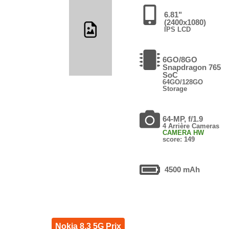
6.81"
(2400x1080)
IPS LCD
6GO/8GO
Snapdragon 765
SoC
64GO/128GO
Storage
64-MP, f/1.9
4 Arrière Cameras
CAMERA HW
score: 149
4500 mAh
Nokia 8.3 5G Prix