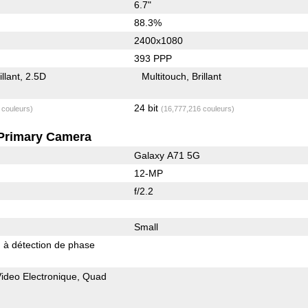
6.7"
88.3%
2400x1080
393 PPP
illant
2.5D
Multitouch
Brillant
24 bit
 couleurs)
(16,777,216 couleurs)
Primary Camera
Galaxy A71 5G
12-MP
f/2.2
Small
 à détection de phase
 Video Electronique
Quad