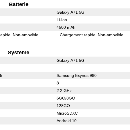
Batterie
Galaxy A71 5G
Li-Ion
4500 mAh
rapide
Non-amovible
Chargement rapide
Non-amovible
Systeme
Galaxy A71 5G
65
Samsung Exynos 980
8
2.2 GHz
6GO/8GO
128GO
MicroSDXC
Android 10