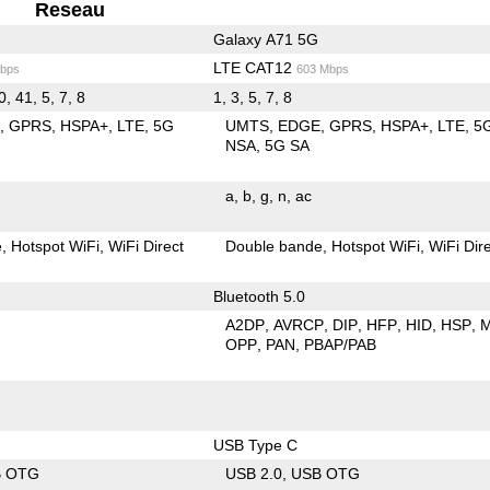
Reseau
Galaxy A71 5G
LTE CAT12
bps
603 Mbps
0, 41, 5, 7, 8
1, 3, 5, 7, 8
E
GPRS
HSPA+
LTE
5G
UMTS
EDGE
GPRS
HSPA+
LTE
5
NSA
5G SA
a
b
g
n
ac
e
Hotspot WiFi
WiFi Direct
Double bande
Hotspot WiFi
WiFi Dir
Bluetooth 5.0
A2DP
AVRCP
DIP
HFP
HID
HSP
OPP
PAN
PBAP/PAB
USB Type C
B OTG
USB 2.0
USB OTG