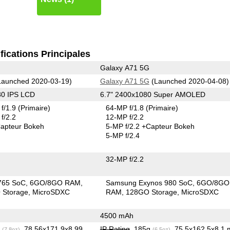
fications Principales
Galaxy A71 5G
aunched 2020-03-19)
Galaxy A71 5G
(Launched 2020-04-08)
80 IPS LCD
6.7" 2400x1080 Super AMOLED
f/1.9
(Primaire)
64-MP f/1.8
(Primaire)
f/2.2
12-MP f/2.2
apteur Bokeh
5-MP f/2.2
+Capteur Bokeh
5-MP f/2.4
32-MP f/2.2
765 SoC
6GO/8GO RAM
Samsung Exynos 980 SoC
6GO/8GO
Storage
MicroSDXC
RAM
128GO Storage
MicroSDXC
4500 mAh
g
, 78.56x171.9x8.99
IP Rating
, 185g
, 75.5x162.5x8.1
(7.8oz)
(6.5oz)