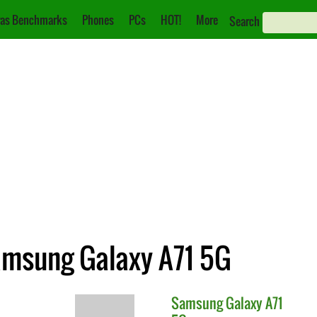
as Benchmarks
Phones
PCs
HOT!
More
Search
amsung Galaxy A71 5G
Samsung
Galaxy A71