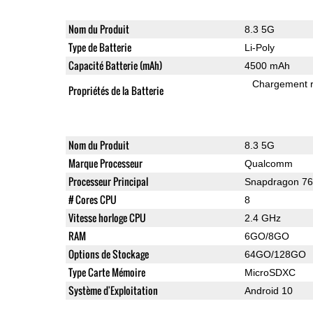
Nom du Produit
8.3 5G
Type de Batterie
Li-Poly
Capacité Batterie (mAh)
4500 mAh
Chargement 
Propriétés de la Batterie
Nom du Produit
8.3 5G
Marque Processeur
Qualcomm
Processeur Principal
Snapdragon 7
# Cores CPU
8
Vitesse horloge CPU
2.4 GHz
RAM
6GO/8GO
Options de Stockage
64GO/128GO
Type Carte Mémoire
MicroSDXC
Système d'Exploitation
Android 10