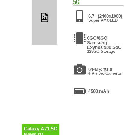
5G
6.7" (2400x1080)
Super AMOLED
6GO/8GO
Samsung
Exynos 980 SoC
128GO Storage
64-MP, f/1.8
4 Arrière Cameras
4500 mAh
Galaxy A71 5G
News (1)