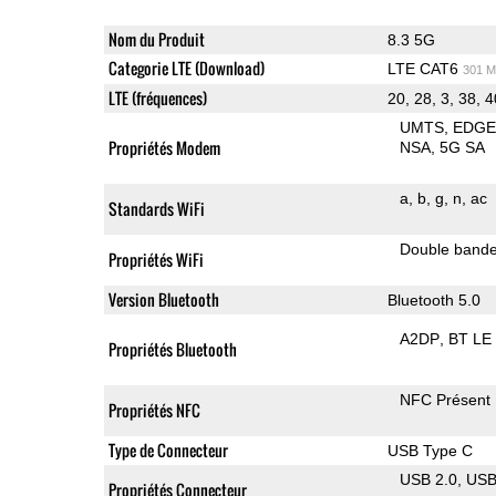
Nom du Produit
8.3 5G
Categorie LTE (Download)
LTE CAT6
301 M
LTE (fréquences)
20, 28, 3, 38, 4
UMTS
EDG
Propriétés Modem
NSA
5G SA
a
b
g
n
ac
Standards WiFi
Double band
Propriétés WiFi
Version Bluetooth
Bluetooth 5.0
A2DP
BT LE
Propriétés Bluetooth
NFC Présent
Propriétés NFC
Type de Connecteur
USB Type C
USB 2.0
US
Propriétés Connecteur