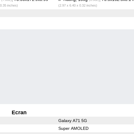
 0.35 inches)
(2.97 x 6.40 x 0.32 inches)
Ecran
Galaxy A71 5G
Super AMOLED