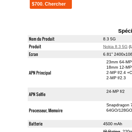
$700. Chercher
Spéci
Nom du Produit
8.3 5G
Produit
Nokia 8.3 5G
(L
Ecran
6.81" 2400x10
23mm 64-MP 
18mm 12-MP 
APN Principal
2-MP f/2.4
+C
2-MP f/2.3
24-MP f/2
APN Selfie
Snapdragon 
Processeur, Memoire
64GO/128GO 
Batterie
4500 mAh
IP Rating
, 220