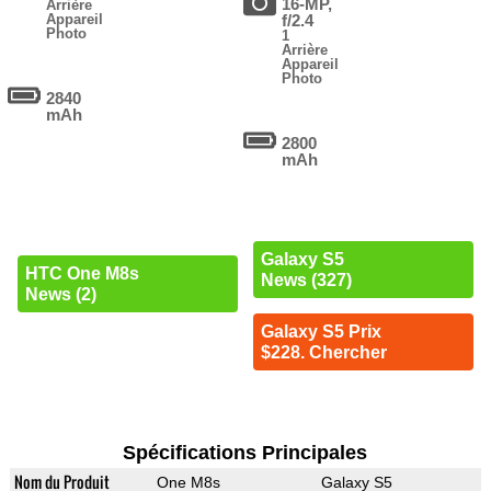
16-MP,
Arrière
Appareil
f/2.4
Photo
1
Arrière
Appareil
Photo
2840
mAh
2800
mAh
Galaxy S5
HTC One M8s
News (327)
News (2)
Galaxy S5 Prix
$228. Chercher
Spécifications Principales
Nom du Produit
One M8s
Galaxy S5