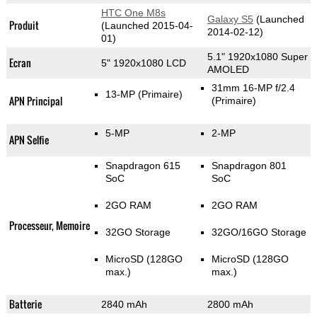
HTC One M8s
Galaxy S5
(Launched
Produit
(Launched 2015-04-
2014-02-12)
01)
5.1" 1920x1080 Super
Ecran
5" 1920x1080 LCD
AMOLED
31mm 16-MP f/2.4
13-MP
(Primaire)
APN Principal
(Primaire)
5-MP
2-MP
APN Selfie
Snapdragon 615
Snapdragon 801
SoC
SoC
2GO RAM
2GO RAM
Processeur, Memoire
32GO Storage
32GO/16GO Storage
MicroSD (128GO
MicroSD (128GO
max.)
max.)
Batterie
2840 mAh
2800 mAh