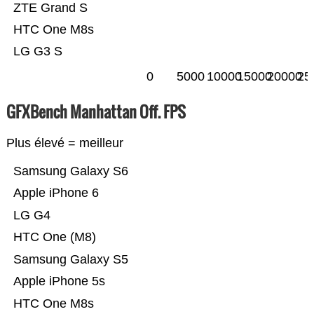
ZTE Grand S
HTC One M8s
LG G3 S
0
5000
10000
15000
20000
25
GFXBench Manhattan Off. FPS
Plus élevé = meilleur
Samsung Galaxy S6
Apple iPhone 6
LG G4
HTC One (M8)
Samsung Galaxy S5
Apple iPhone 5s
HTC One M8s