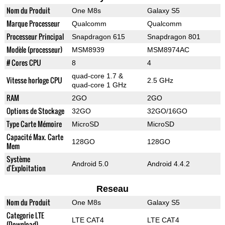
Nom du Produit
One M8s
Galaxy S5
Marque Processeur
Qualcomm
Qualcomm
Processeur Principal
Snapdragon 615
Snapdragon 801
Modèle (processeur)
MSM8939
MSM8974AC
# Cores CPU
8
4
quad-core 1.7 &
Vitesse horloge CPU
2.5 GHz
quad-core 1 GHz
RAM
2GO
2GO
Options de Stockage
32GO
32GO/16GO
Type Carte Mémoire
MicroSD
MicroSD
Capacité Max. Carte
128GO
128GO
Mem
Système
Android 5.0
Android 4.4.2
d'Exploitation
Reseau
Nom du Produit
One M8s
Galaxy S5
Categorie LTE
LTE CAT4
LTE CAT4
(Download)