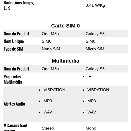
Radiations (corps,
0.41 W/Kg
Eur)
Carte SIM 0
Nom du Produit
One M8s
Galaxy S5
Nom Unique
SIM0
SIM0
Type de SIM
Nano SIM
Micro SIM
Multimedia
Nom du Produit
One M8s
Galaxy S5
Propriétés
IR
Multimédia
VIBRATION
VIBRATION
MP3
MP3
Alertes Audio
WAV
WAV
# Canaux haut-
Stereo
Mono
parleur