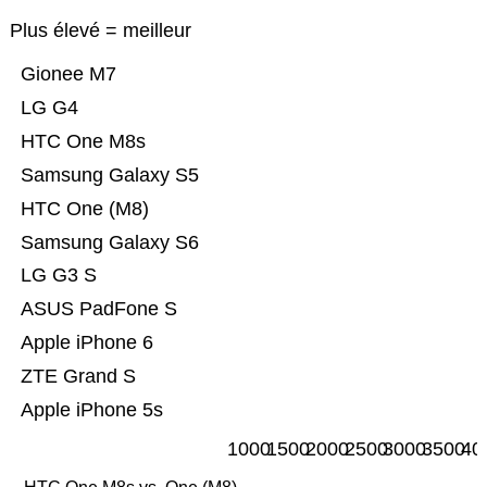
Plus élevé = meilleur
Gionee M7
LG G4
HTC One M8s
Samsung Galaxy S5
HTC One (M8)
Samsung Galaxy S6
LG G3 S
ASUS PadFone S
Apple iPhone 6
ZTE Grand S
Apple iPhone 5s
1000
1500
2000
2500
3000
3500
40