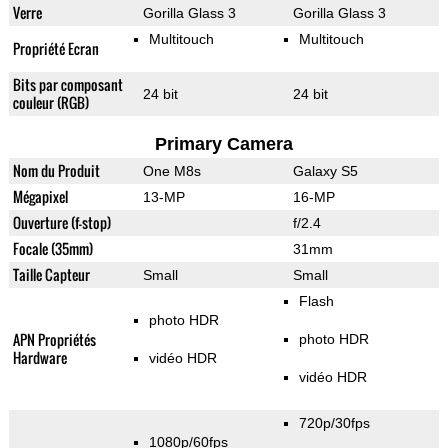
Verre
Gorilla Glass 3
Gorilla Glass 3
Multitouch
Multitouch
Propriété Ecran
Bits par composant
24 bit
24 bit
couleur (RGB)
Primary Camera
Nom du Produit
One M8s
Galaxy S5
Mégapixel
13-MP
16-MP
Ouverture (f-stop)
f/2.4
Focale (35mm)
31mm
Taille Capteur
Small
Small
Flash
photo HDR
APN Propriétés
photo HDR
Hardware
vidéo HDR
vidéo HDR
720p/30fps
1080p/60fps