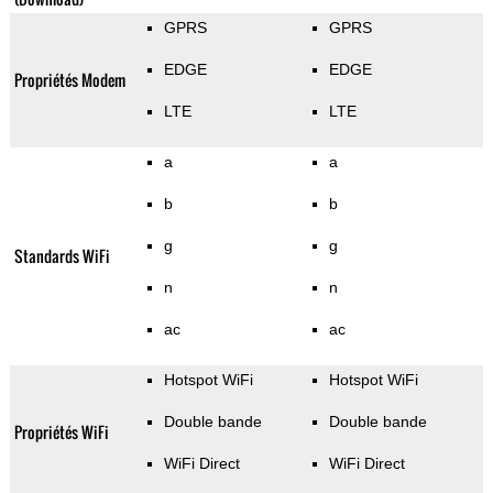
GPRS
GPRS
EDGE
EDGE
Propriétés Modem
LTE
LTE
a
a
b
b
g
g
Standards WiFi
n
n
ac
ac
Hotspot WiFi
Hotspot WiFi
Double bande
Double bande
Propriétés WiFi
WiFi Direct
WiFi Direct