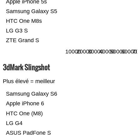
Apple iPhone 5s
Samsung Galaxy S5
HTC One M8s
LG G3 S
ZTE Grand S
10000
20000
30000
40000
50000
60000
70
3dMark Slingshot
Plus élevé = meilleur
Samsung Galaxy S6
Apple iPhone 6
HTC One (M8)
LG G4
ASUS PadFone S