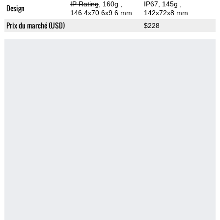
IP Rating
, 160g
,
IP67, 145g
,
Design
146.4x70.6x9.6 mm
142x72x8 mm
Prix du marché (USD)
$228