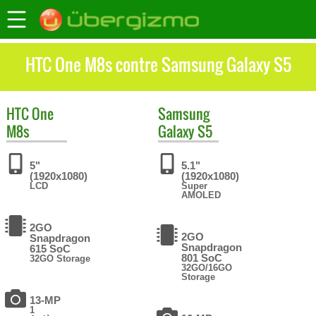
HTC One M8s contre Samsung Galaxy S5
HTC
One
Samsung
M8s
Galaxy S5
5"
5.1"
(1920x1080)
(1920x1080)
LCD
Super
AMOLED
2GO
2GO
Snapdragon
Snapdragon
615 SoC
801 SoC
32GO Storage
32GO/16GO
Storage
13-MP
1