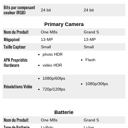
Bits par composant
24 bit
24 bit
couleur (RGB)
Primary Camera
Nom du Produit
One M8s
Grand S
Mégapixel
13-MP
13-MP
Taille Capteur
Small
Small
photo HDR
APN Propriétés
Flash
Hardware
vidéo HDR
1080p/60fps
1080p/30fps
Résolutions Vidéo
720p/120fps
Batterie
Nom du Produit
One M8s
Grand S
Type de Batterie
Li-Poly
Li-Ion