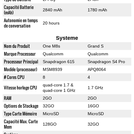
Capacité Batterie
2840 mAh
1780 mAh
(mAh)
Autonomie en temps
20 hours
de conversation
Systeme
Nom du Produit
One M8s
Grand S
Marque Processeur
Qualcomm
Qualcomm
Processeur Principal
Snapdragon 615
Snapdragon S4 Pro
Modèle (processeur)
MSM8939
APQ8064
# Cores CPU
8
4
quad-core 1.7 &
Vitesse horloge CPU
1.7 GHz
quad-core 1 GHz
RAM
2GO
2GO
Options de Stockage
32GO
16GO
Type Carte Mémoire
MicroSD
MicroSD
Capacité Max. Carte
128GO
32GO
Mem