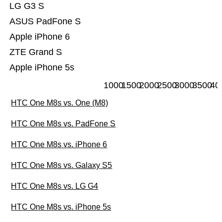
LG G3 S
ASUS PadFone S
Apple iPhone 6
ZTE Grand S
Apple iPhone 5s
1000
1500
2000
2500
3000
3500
40
HTC One M8s vs. One (M8)
HTC One M8s vs. PadFone S
HTC One M8s vs. iPhone 6
HTC One M8s vs. Galaxy S5
HTC One M8s vs. LG G4
HTC One M8s vs. iPhone 5s