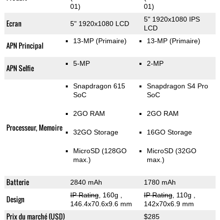
01)
01)
5" 1920x1080 IPS
Ecran
5" 1920x1080 LCD
LCD
13-MP
(Primaire)
13-MP
(Primaire)
APN Principal
5-MP
2-MP
APN Selfie
Snapdragon 615
Snapdragon S4 Pro
SoC
SoC
2GO RAM
2GO RAM
Processeur, Memoire
32GO Storage
16GO Storage
MicroSD (128GO
MicroSD (32GO
max.)
max.)
Batterie
2840 mAh
1780 mAh
IP Rating
, 160g
,
IP Rating
, 110g
,
Design
146.4x70.6x9.6 mm
142x70x6.9 mm
Prix du marché (USD)
$285