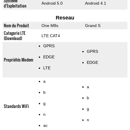
Système
Android 5.0
Android 4.1
d'Exploitation
Reseau
Nom du Produit
One M8s
Grand S
Categorie LTE
LTE CAT4
(Download)
GPRS
GPRS
EDGE
Propriétés Modem
EDGE
LTE
a
a
b
b
g
Standards WiFi
g
n
n
ac