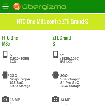
HTC One M8s contre ZTE Grand S
HTC
One
ZTE
Grand
M8s
S
5"
5"
(1920x1080)
(1920x1080)
LCD
IPS LCD
2GO
2GO
Snapdragon
Snapdragon
615 SoC
S4 Pro SoC
32GO Storage
16GO Storage
13-MP
13-MP
1
1