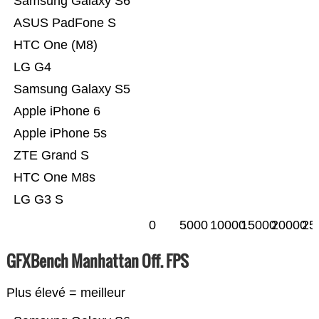
Samsung Galaxy S6
ASUS PadFone S
HTC One (M8)
LG G4
Samsung Galaxy S5
Apple iPhone 6
Apple iPhone 5s
ZTE Grand S
HTC One M8s
LG G3 S
0
5000
10000
15000
20000
25
GFXBench Manhattan Off. FPS
Plus élevé = meilleur