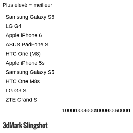
Plus élevé = meilleur
Samsung Galaxy S6
LG G4
Apple iPhone 6
ASUS PadFone S
HTC One (M8)
Apple iPhone 5s
Samsung Galaxy S5
HTC One M8s
LG G3 S
ZTE Grand S
10000
20000
30000
40000
50000
60000
70
3dMark Slingshot