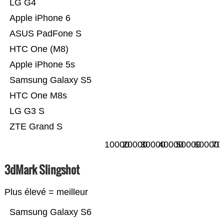
LG G4
Apple iPhone 6
ASUS PadFone S
HTC One (M8)
Apple iPhone 5s
Samsung Galaxy S5
HTC One M8s
LG G3 S
ZTE Grand S
10000
20000
30000
40000
50000
60000
70
3dMark Slingshot
Plus élevé = meilleur
Samsung Galaxy S6