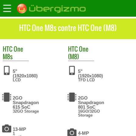
HTC One M8s contre HTC One (M8)
HTC
One
HTC
One
M8s
(M8)
5"
5"
(1920x1080)
(1920x1080)
LCD
TFD LCD
2GO
2GO
Snapdragon
Snapdragon
615 SoC
801 SoC
32GO Storage
16GO/32GO
Storage
13-MP
4-MP
1