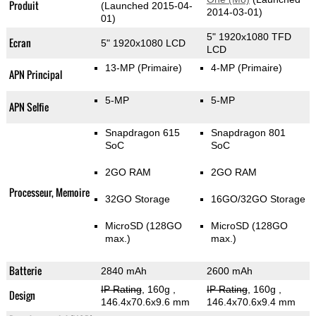
Produit
(Launched 2015-04-
2014-03-01)
01)
5" 1920x1080 TFD
Ecran
5" 1920x1080 LCD
LCD
13-MP
(Primaire)
4-MP
(Primaire)
APN Principal
5-MP
5-MP
APN Selfie
Snapdragon 615
Snapdragon 801
SoC
SoC
2GO RAM
2GO RAM
Processeur, Memoire
32GO Storage
16GO/32GO Storage
MicroSD (128GO
MicroSD (128GO
max.)
max.)
Batterie
2840 mAh
2600 mAh
IP Rating
, 160g
,
IP Rating
, 160g
,
Design
146.4x70.6x9.6 mm
146.4x70.6x9.4 mm