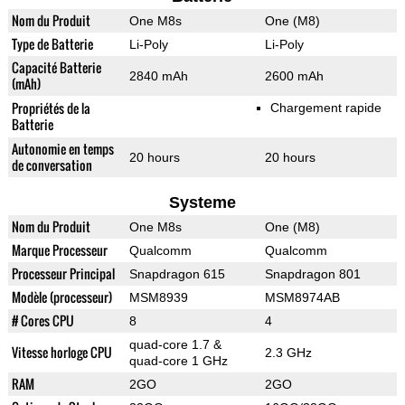
Nom du Produit
One M8s
One (M8)
Type de Batterie
Li-Poly
Li-Poly
Capacité Batterie
2840 mAh
2600 mAh
(mAh)
Propriétés de la
Chargement rapide
Batterie
Autonomie en temps
20 hours
20 hours
de conversation
Systeme
Nom du Produit
One M8s
One (M8)
Marque Processeur
Qualcomm
Qualcomm
Processeur Principal
Snapdragon 615
Snapdragon 801
Modèle (processeur)
MSM8939
MSM8974AB
# Cores CPU
8
4
quad-core 1.7 &
Vitesse horloge CPU
2.3 GHz
quad-core 1 GHz
RAM
2GO
2GO