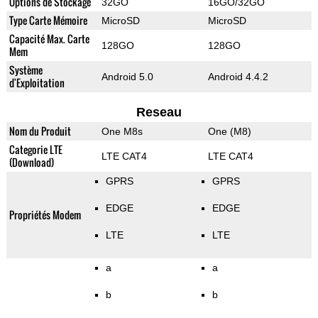
Options de Stockage
32GO
16GO/32GO
Type Carte Mémoire
MicroSD
MicroSD
Capacité Max. Carte
128GO
128GO
Mem
Système
Android 5.0
Android 4.4.2
d'Exploitation
Reseau
Nom du Produit
One M8s
One (M8)
Categorie LTE
LTE CAT4
LTE CAT4
(Download)
GPRS
GPRS
EDGE
EDGE
Propriétés Modem
LTE
LTE
a
a
b
b