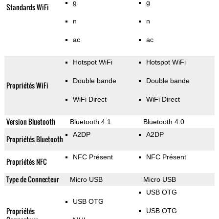
g
g
Standards WiFi
n
n
ac
ac
Hotspot WiFi
Hotspot WiFi
Double bande
Double bande
Propriétés WiFi
WiFi Direct
WiFi Direct
Version Bluetooth
Bluetooth 4.1
Bluetooth 4.0
A2DP
A2DP
Propriétés Bluetooth
NFC Présent
NFC Présent
Propriétés NFC
Type de Connecteur
Micro USB
Micro USB
USB OTG
USB OTG
Propriétés
USB OTG