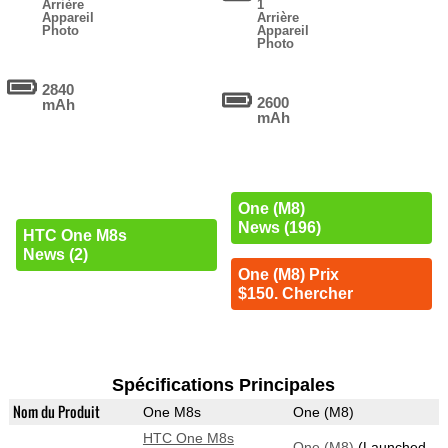
Arrière
1
Appareil
Arrière
Photo
Appareil
Photo
2840
2600
mAh
mAh
One (M8)
News (196)
HTC One M8s
News (2)
One (M8) Prix
$150. Chercher
Spécifications Principales
Nom du Produit
One M8s
One (M8)
HTC One M8s
One (M8)
(Launched