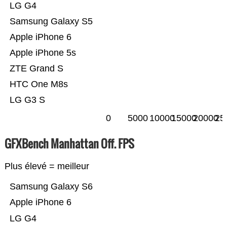
LG G4
Samsung Galaxy S5
Apple iPhone 6
Apple iPhone 5s
ZTE Grand S
HTC One M8s
LG G3 S
0
5000
10000
15000
20000
25
GFXBench Manhattan Off. FPS
Plus élevé = meilleur
Samsung Galaxy S6
Apple iPhone 6
LG G4