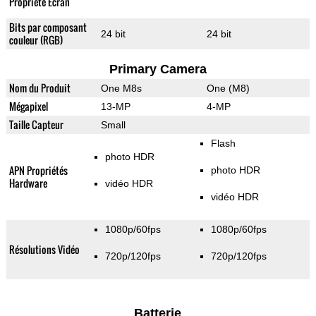
Propriété Ecran
Bits par composant
24 bit
24 bit
couleur (RGB)
Primary Camera
Nom du Produit
One M8s
One (M8)
Mégapixel
13-MP
4-MP
Taille Capteur
Small
Flash
photo HDR
APN Propriétés
photo HDR
Hardware
vidéo HDR
vidéo HDR
1080p/60fps
1080p/60fps
Résolutions Vidéo
720p/120fps
720p/120fps
Batterie