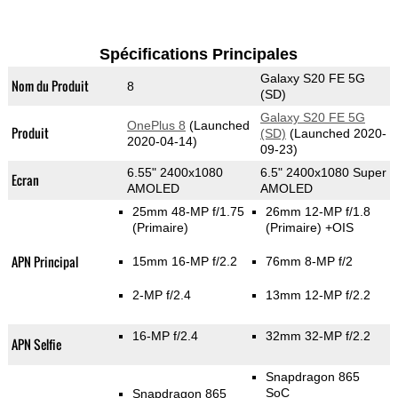
Spécifications Principales
Galaxy S20 FE 5G
Nom du Produit
8
(SD)
Galaxy S20 FE 5G
OnePlus 8
(Launched
Produit
(SD)
(Launched 2020-
2020-04-14)
09-23)
6.55" 2400x1080
6.5" 2400x1080 Super
Ecran
AMOLED
AMOLED
25mm 48-MP f/1.75
26mm 12-MP f/1.8
(Primaire)
(Primaire)
+OIS
APN Principal
15mm 16-MP f/2.2
76mm 8-MP f/2
2-MP f/2.4
13mm 12-MP f/2.2
16-MP f/2.4
32mm 32-MP f/2.2
APN Selfie
Snapdragon 865
SoC
Snapdragon 865