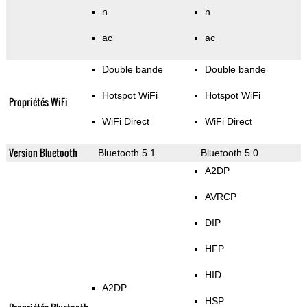
n
n
ac
ac
Double bande
Double bande
Hotspot WiFi
Hotspot WiFi
Propriétés WiFi
WiFi Direct
WiFi Direct
Version Bluetooth
Bluetooth 5.1
Bluetooth 5.0
A2DP
AVRCP
DIP
HFP
HID
A2DP
HSP