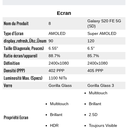
Ecran
Galaxy S20 FE 5G
Nom du Produit
8
(SD)
Type d'Ecran
AMOLED
Super AMOLED
display_refresh_Ühz_Ünum
90
120
Taille (Diagonale, Pouces)
6.55"
6.5"
Ratio écran/appareil
88.7%
85.7%
Définition
2400x1080
2400x1080
Densité (PPP)
402 PPP
405 PPP
Luminosité Max. (Specs)
1100 NITs
Verre
Gorilla Glass
Gorilla Glass 3
Multitouch
Multitouch
Brillant
Brillant
2.5D
Propriété Ecran
HDR
Toujours Visible