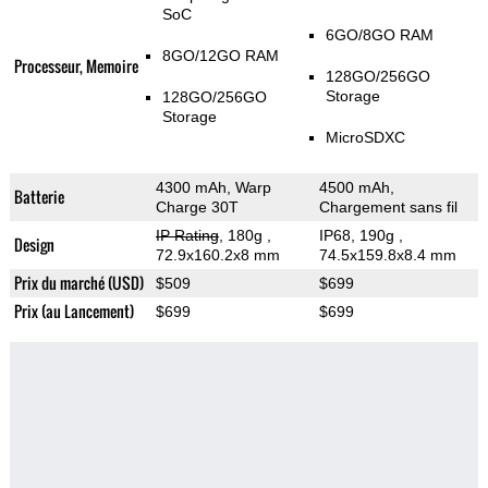
SoC
6GO/8GO RAM
8GO/12GO RAM
Processeur, Memoire
128GO/256GO
Storage
128GO/256GO
Storage
MicroSDXC
4300 mAh, Warp
4500 mAh,
Batterie
Charge 30T
Chargement sans fil
IP Rating
, 180g
,
IP68, 190g
,
Design
72.9x160.2x8 mm
74.5x159.8x8.4 mm
Prix du marché (USD)
$509
$699
Prix (au Lancement)
$699
$699