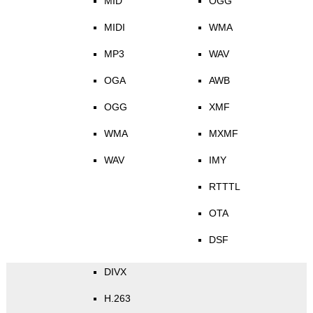
MID
OGG
MIDI
WMA
MP3
WAV
OGA
AWB
OGG
XMF
WMA
MXMF
WAV
IMY
RTTTL
OTA
DSF
DIVX
H.263