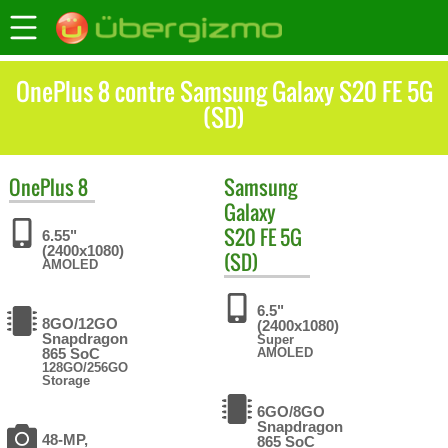
OnePlus 8 contre Samsung Galaxy S20 FE 5G
(SD)
OnePlus
8
Samsung
Galaxy
S20 FE 5G
6.55"
(2400x1080)
(SD)
AMOLED
6.5"
8GO/12GO
(2400x1080)
Snapdragon
Super
865 SoC
AMOLED
128GO/256GO
Storage
6GO/8GO
Snapdragon
48-MP,
865 SoC