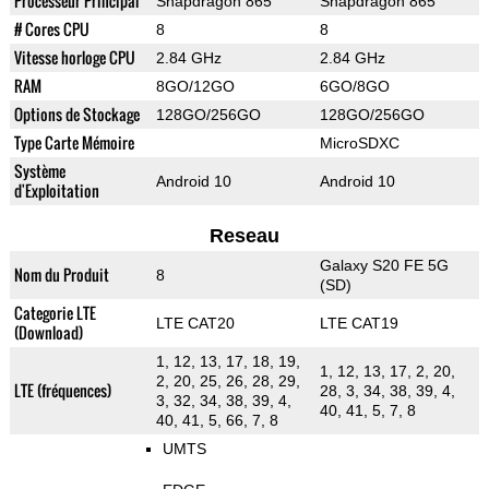
Processeur Principal
Snapdragon 865
Snapdragon 865
# Cores CPU
8
8
Vitesse horloge CPU
2.84 GHz
2.84 GHz
RAM
8GO/12GO
6GO/8GO
Options de Stockage
128GO/256GO
128GO/256GO
Type Carte Mémoire
MicroSDXC
Système
Android 10
Android 10
d'Exploitation
Reseau
Galaxy S20 FE 5G
Nom du Produit
8
(SD)
Categorie LTE
LTE CAT20
LTE CAT19
(Download)
1, 12, 13, 17, 18, 19,
1, 12, 13, 17, 2, 20,
2, 20, 25, 26, 28, 29,
LTE (fréquences)
28, 3, 34, 38, 39, 4,
3, 32, 34, 38, 39, 4,
40, 41, 5, 7, 8
40, 41, 5, 66, 7, 8
UMTS