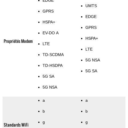
EDGE
UMTS
GPRS
EDGE
HSPA+
GPRS
EV-DO A
HSPA+
Propriétés Modem
LTE
LTE
TD-SCDMA
5G NSA
TD-HSDPA
5G SA
5G SA
5G NSA
a
a
b
b
g
g
Standards WiFi