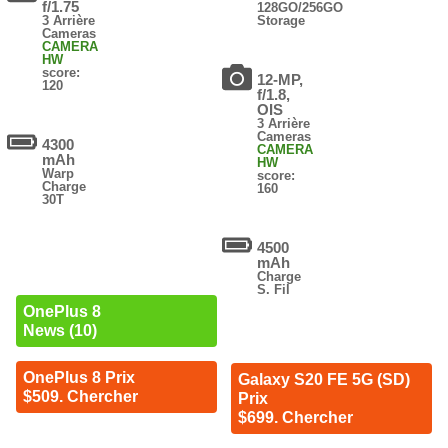
f/1.75
128GO/256GO
3 Arrière
Storage
Cameras
CAMERA
HW
score:
12-MP,
120
f/1.8,
OIS
3 Arrière
Cameras
4300
CAMERA
mAh
HW
Warp
score:
Charge
160
30T
4500
mAh
Charge
S. Fil
OnePlus 8
News (10)
OnePlus 8 Prix
Galaxy S20 FE 5G (SD)
$509. Chercher
Prix
$699. Chercher