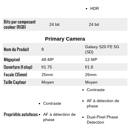
HDR
Bits par composant
24 bit
24 bit
couleur (RGB)
Primary Camera
Galaxy S20 FE 5G
Nom du Produit
8
(SD)
Mégapixel
48-MP
12-MP
Ouverture (f-stop)
f/1.75
f/1.8
Focale (35mm)
25mm
26mm
Taille Capteur
Moyen
Moyen
Contraste
AF à détection de
Contraste
phase
Propriétés autofocus
AF à détection de
Dual-Pixel Phase
phase
Detection