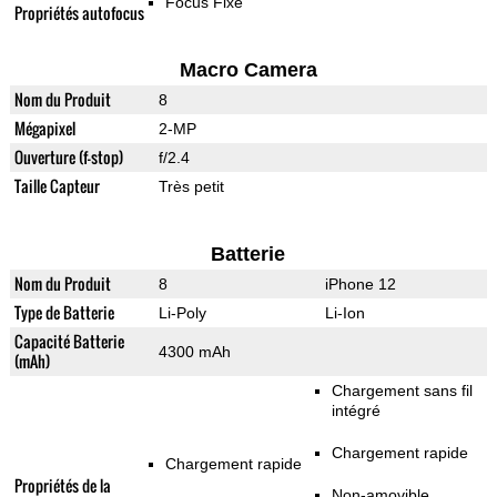
Focus Fixe
Propriétés autofocus
Macro Camera
Nom du Produit
8
Mégapixel
2-MP
Ouverture (f-stop)
f/2.4
Taille Capteur
Très petit
Batterie
Nom du Produit
8
iPhone 12
Type de Batterie
Li-Poly
Li-Ion
Capacité Batterie
4300 mAh
(mAh)
Chargement sans fil
intégré
Chargement rapide
Chargement rapide
Propriétés de la
Non-amovible