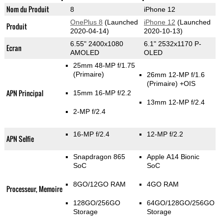
Nom du Produit
8
iPhone 12
OnePlus 8
(Launched
iPhone 12
(Launched
Produit
2020-04-14)
2020-10-13)
6.55" 2400x1080
6.1" 2532x1170 P-
Ecran
AMOLED
OLED
25mm 48-MP f/1.75
(Primaire)
26mm 12-MP f/1.6
(Primaire)
+OIS
APN Principal
15mm 16-MP f/2.2
13mm 12-MP f/2.4
2-MP f/2.4
16-MP f/2.4
12-MP f/2.2
APN Selfie
Snapdragon 865
Apple A14 Bionic
SoC
SoC
8GO/12GO RAM
4GO RAM
Processeur, Memoire
128GO/256GO
64GO/128GO/256GO
Storage
Storage