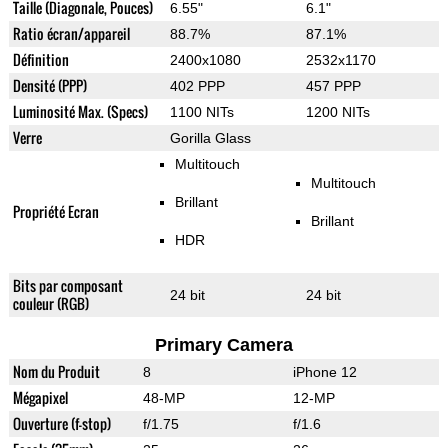
Taille (Diagonale, Pouces)
6.55"
6.1"
Ratio écran/appareil
88.7%
87.1%
Définition
2400x1080
2532x1170
Densité (PPP)
402 PPP
457 PPP
Luminosité Max. (Specs)
1100 NITs
1200 NITs
Verre
Gorilla Glass
Multitouch
Multitouch
Brillant
Propriété Ecran
Brillant
HDR
Bits par composant
24 bit
24 bit
couleur (RGB)
Primary Camera
Nom du Produit
8
iPhone 12
Mégapixel
48-MP
12-MP
Ouverture (f-stop)
f/1.75
f/1.6