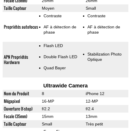
Focale (35mm)
25mm
26mm
Taille Capteur
Moyen
Small
Contraste
Contraste
Propriétés autofocus
AF à détection de
AF à détection de
phase
phase
Flash LED
Stabilization Photo
APN Propriétés
Double Flash LED
Optique
Hardware
Quad Bayer
Ultrawide Camera
Nom du Produit
8
iPhone 12
Mégapixel
16-MP
12-MP
Ouverture (f-stop)
f/2.2
f/2.4
Focale (35mm)
15mm
13mm
Taille Capteur
Small
Très petit