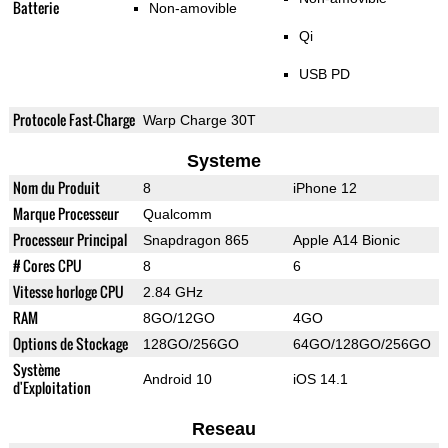
Batterie
Non-amovible
Qi
USB PD
Protocole Fast-Charge
Warp Charge 30T
Systeme
Nom du Produit
8
iPhone 12
Marque Processeur
Qualcomm
Processeur Principal
Snapdragon 865
Apple A14 Bionic
# Cores CPU
8
6
Vitesse horloge CPU
2.84 GHz
RAM
8GO/12GO
4GO
Options de Stockage
128GO/256GO
64GO/128GO/256GO
Système
Android 10
iOS 14.1
d'Exploitation
Reseau