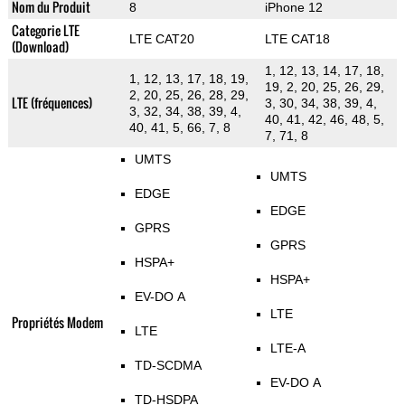
Nom du Produit
8
iPhone 12
Categorie LTE
LTE CAT20
LTE CAT18
(Download)
1, 12, 13, 14, 17, 18,
1, 12, 13, 17, 18, 19,
19, 2, 20, 25, 26, 29,
2, 20, 25, 26, 28, 29,
LTE (fréquences)
3, 30, 34, 38, 39, 4,
3, 32, 34, 38, 39, 4,
40, 41, 42, 46, 48, 5,
40, 41, 5, 66, 7, 8
7, 71, 8
UMTS
UMTS
EDGE
EDGE
GPRS
GPRS
HSPA+
HSPA+
EV-DO A
LTE
Propriétés Modem
LTE
LTE-A
TD-SCDMA
EV-DO A
TD-HSDPA