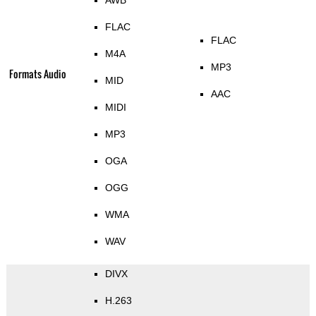
AWB
FLAC
FLAC
M4A
MP3
Formats Audio
MID
AAC
MIDI
MP3
OGA
OGG
WMA
WAV
DIVX
H.263