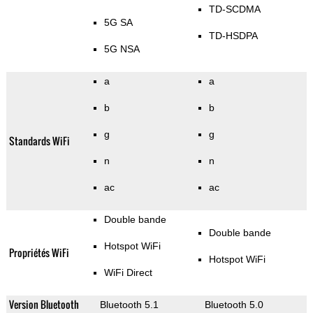
TD-SCDMA
5G SA
TD-HSDPA
5G NSA
a
a
b
b
g
g
Standards WiFi
n
n
ac
ac
Double bande
Double bande
Hotspot WiFi
Propriétés WiFi
Hotspot WiFi
WiFi Direct
Version Bluetooth
Bluetooth 5.1
Bluetooth 5.0