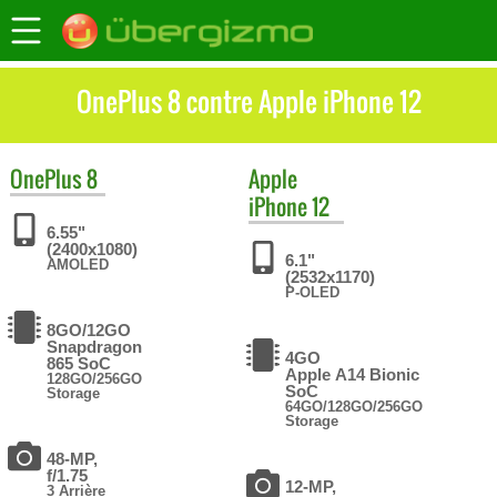
OnePlus 8 contre Apple iPhone 12
OnePlus
8
Apple
iPhone 12
6.55"
(2400x1080)
6.1"
AMOLED
(2532x1170)
P-OLED
8GO/12GO
Snapdragon
4GO
865 SoC
Apple A14 Bionic
128GO/256GO
SoC
Storage
64GO/128GO/256GO
Storage
48-MP,
f/1.75
12-MP,
3 Arrière