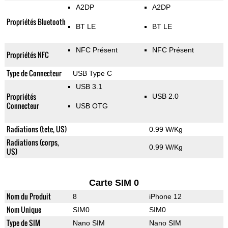
A2DP
A2DP
Propriétés Bluetooth
BT LE
BT LE
NFC Présent
NFC Présent
Propriétés NFC
Type de Connecteur
USB Type C
USB 3.1
Propriétés
USB 2.0
Connecteur
USB OTG
Radiations (tete, US)
0.99 W/Kg
Radiations (corps,
0.99 W/Kg
US)
Carte SIM 0
Nom du Produit
8
iPhone 12
Nom Unique
SIM0
SIM0
Type de SIM
Nano SIM
Nano SIM