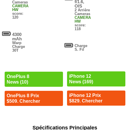
f/1.6,
Cameras
OIS
CAMERA
HW
2 Arrière
score:
Cameras
120
CAMERA
HW
score:
118
4300
mAh
Warp
Charge
Charge
S. Fil
30T
iPhone 12
OnePlus 8
News (169)
News (10)
iPhone 12 Prix
OnePlus 8 Prix
$829. Chercher
$509. Chercher
Spécifications Principales