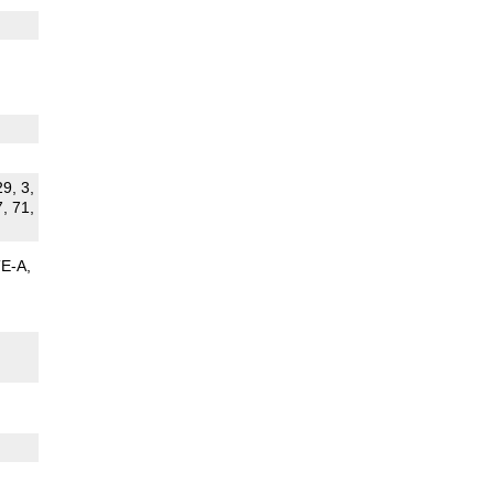
29, 3,
7, 71,
TE-A