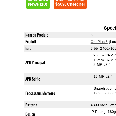
News (10)
$509. Chercher
Spéci
Nom du Produit
8
Produit
OnePlus 8
(Lau
Ecran
6.55" 2400x1
25mm 48-MP 
15mm 16-MP 
APN Principal
2-MP f/2.4
16-MP f/2.4
APN Selfie
Snapdragon 
Processeur, Memoire
128GO/256G
Batterie
4300 mAh, War
IP Rating
, 180
Design