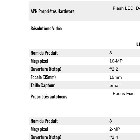
Flash LED
D
APN Propriétés Hardware
Résolutions Vidéo
U
Nom du Produit
8
Mégapixel
16-MP
Ouverture (f-stop)
f/2.2
Focale (35mm)
15mm
Taille Capteur
Small
Focus Fixe
Propriétés autofocus
Nom du Produit
8
Mégapixel
2-MP
Ouverture (f-stop)
f/2.4