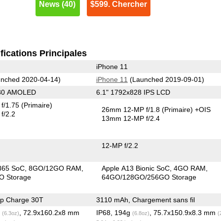
News (40)
$599. Chercher
fications Principales
iPhone 11
nched 2020-04-14)
iPhone 11
(Launched 2019-09-01)
080 AMOLED
6.1" 1792x828 IPS LCD
f/1.75
(Primaire)
26mm 12-MP f/1.8
(Primaire)
+OIS
f/2.2
13mm 12-MP f/2.4
12-MP f/2.2
865 SoC
8GO/12GO RAM
Apple A13 Bionic SoC
4GO RAM
O Storage
64GO/128GO/256GO Storage
p Charge 30T
3110 mAh, Chargement sans fil
g
, 72.9x160.2x8 mm
IP68, 194g
, 75.7x150.9x8.3 mm
(6.3oz)
(6.8oz)
(