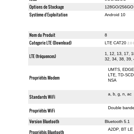
Options de Stockage
128GO/256GO
Système d'Exploitation
Android 10
Nom du Produit
8
Categorie LTE (Download)
LTE CAT20
2.0
1, 12, 13, 17, 1
LTE (fréquences)
32, 34, 38, 39, 
UMTS
EDG
LTE
TD-SC
Propriétés Modem
NSA
a
b
g
n
ac
Standards WiFi
Double band
Propriétés WiFi
Version Bluetooth
Bluetooth 5.1
A2DP
BT LE
Propriétés Bluetooth