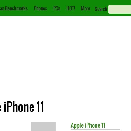
as Benchmarks
Phones
PCs
HOT!
More
Search
 iPhone 11
Apple
iPhone 11