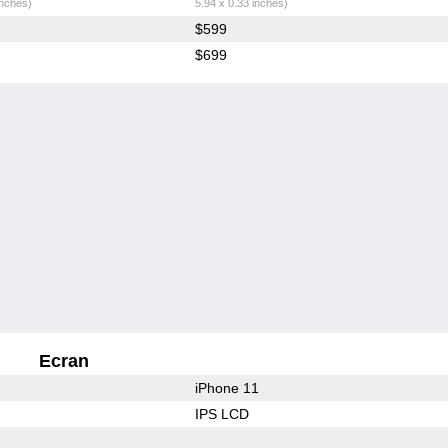
inches)
5.94 x 0.33 inches)
$599
$699
Ecran
iPhone 11
IPS LCD