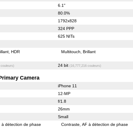
6.1"
80.0%
1792x828
324 PPP
625 NITs
illant
HDR
Multitouch
Brillant
24 bit
 couleurs)
(16,777,216 couleurs)
Primary Camera
iPhone 11
12-MP
f/1.8
26mm
Small
 à détection de phase
Contraste
AF à détection de phase