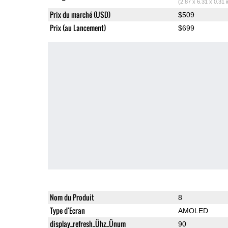
(2.87 x 6.31 x 0.31 
Prix du marché (USD)
$509
Prix (au Lancement)
$699
Nom du Produit
8
Type d'Ecran
AMOLED
display_refresh_Ühz_Ünum
90