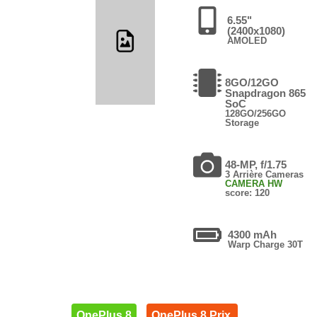
6.55"
(2400x1080)
AMOLED
8GO/12GO
Snapdragon 865
SoC
128GO/256GO
Storage
48-MP, f/1.75
3 Arrière Cameras
CAMERA HW
score: 120
4300 mAh
Warp Charge 30T
OnePlus 8
OnePlus 8 Prix