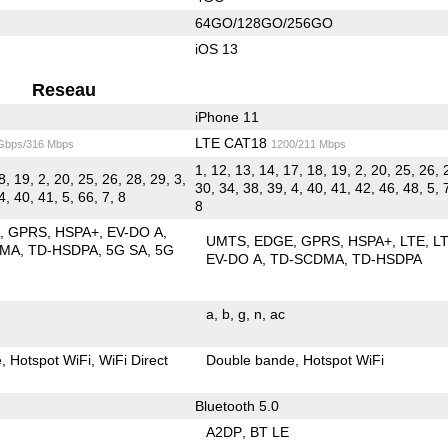
64GO/128GO/256GO
iOS 13
Reseau
iPhone 11
LTE CAT18
 Gbps/316 Mbps
1200/211 Mbps
1, 12, 13, 14, 17, 18, 19, 2, 20, 25, 26, 
8, 19, 2, 20, 25, 26, 28, 29, 3,
30, 34, 38, 39, 4, 40, 41, 42, 46, 48, 5, 
4, 40, 41, 5, 66, 7, 8
8
E
GPRS
HSPA+
EV-DO A
UMTS
EDGE
GPRS
HSPA+
LTE
L
DMA
TD-HSDPA
5G SA
5G
EV-DO A
TD-SCDMA
TD-HSDPA
a
b
g
n
ac
e
Hotspot WiFi
WiFi Direct
Double bande
Hotspot WiFi
Bluetooth 5.0
A2DP
BT LE