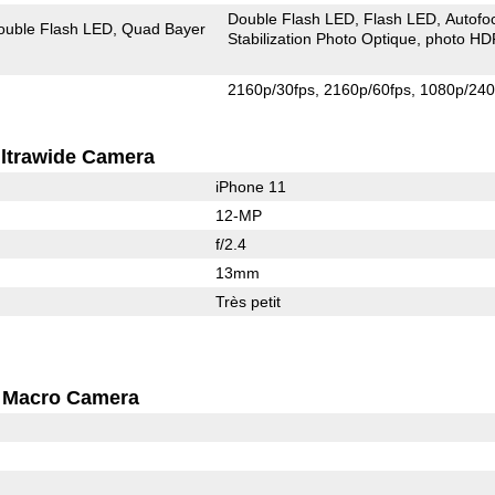
Double Flash LED
Flash LED
Autofo
ouble Flash LED
Quad Bayer
Stabilization Photo Optique
photo HD
2160p/30fps
2160p/60fps
1080p/240
ltrawide Camera
iPhone 11
12-MP
f/2.4
13mm
Très petit
Macro Camera