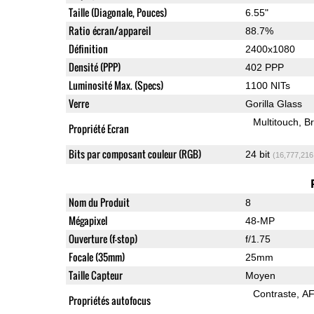
Taille (Diagonale, Pouces)
6.55"
Ratio écran/appareil
88.7%
Définition
2400x1080
Densité (PPP)
402 PPP
Luminosité Max. (Specs)
1100 NITs
Verre
Gorilla Glass
Multitouch
Br
Propriété Ecran
Bits par composant couleur (RGB)
24 bit
(16,777,216
Nom du Produit
8
Mégapixel
48-MP
Ouverture (f-stop)
f/1.75
Focale (35mm)
25mm
Taille Capteur
Moyen
Contraste
AF
Propriétés autofocus