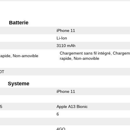
Batterie
iPhone 11
Li-Ion
3110 mAh
Chargement sans fil intégré
Chargem
rapide
Non-amovible
rapide
Non-amovible
0T
Systeme
iPhone 11
65
Apple A13 Bionic
6
4GO