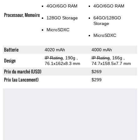
4GO/6GO RAM
4GO/6GO RAM
Processeur, Memoire
128GO Storage
64GO/128GO
Storage
MicroSDXC
MicroSDXC
Batterie
4020 mAh
4000 mAh
IP Rating
, 190g
,
IP Rating
, 166g
,
Design
76.1x162x8.3 mm
74.7x158.5x7.7 mm
Prix du marché (USD)
$269
Prix (au Lancement)
$299