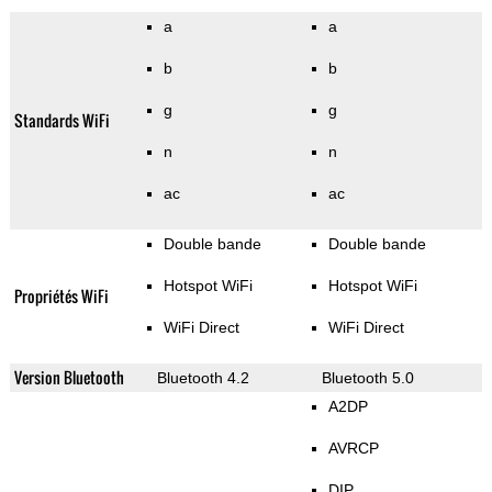
a
a
b
b
g
g
Standards WiFi
n
n
ac
ac
Double bande
Double bande
Hotspot WiFi
Hotspot WiFi
Propriétés WiFi
WiFi Direct
WiFi Direct
Version Bluetooth
Bluetooth 4.2
Bluetooth 5.0
A2DP
AVRCP
DIP