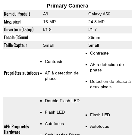
Primary Camera
Nom du Produit
A9
Galaxy A50
Mégapixel
16-MP
24.8-MP
Ouverture (f-stop)
f/1.8
f/1.7
Focale (35mm)
26mm
Taille Capteur
Small
Small
Contraste
Contraste
AF à détection de
phase
Propriétés autofocus
AF à détection de
phase
Détection de phase à
deux pixels
Double Flash LED
Flash LED
Flash LED
Autofocus
APN Propriétés
Autofocus
Hardware