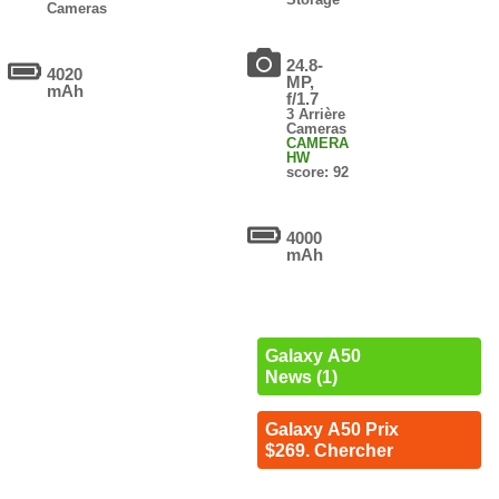
Cameras
24.8-
4020
MP,
mAh
f/1.7
3 Arrière
Cameras
CAMERA
HW
score: 92
4000
mAh
Galaxy A50
News (1)
Galaxy A50 Prix
$269. Chercher