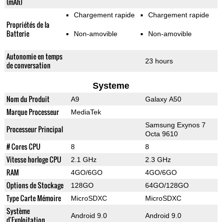
(mAh)
Chargement rapide
Chargement rapide
Propriétés de la
Batterie
Non-amovible
Non-amovible
Autonomie en temps
23 hours
de conversation
Systeme
Nom du Produit
A9
Galaxy A50
Marque Processeur
MediaTek
Samsung Exynos 7
Processeur Principal
Octa 9610
# Cores CPU
8
8
Vitesse horloge CPU
2.1 GHz
2.3 GHz
RAM
4GO/6GO
4GO/6GO
Options de Stockage
128GO
64GO/128GO
Type Carte Mémoire
MicroSDXC
MicroSDXC
Système
Android 9.0
Android 9.0
d'Exploitation