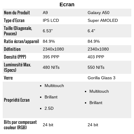
Ecran
Nom du Produit
A9
Galaxy A50
Type d'Ecran
IPS LCD
Super AMOLED
Taille (Diagonale,
6.53"
6.4"
Pouces)
Ratio écran/appareil
84.9%
84.9%
Définition
2340x1080
2340x1080
Densité (PPP)
395 PPP
403 PPP
Luminosité Max.
480 NITs
550 NITs
(Specs)
Verre
Gorilla Glass 3
Multitouch
Multitouch
Brillant
Propriété Ecran
Brillant
2.5D
Bits par composant
24 bit
24 bit
couleur (RGB)