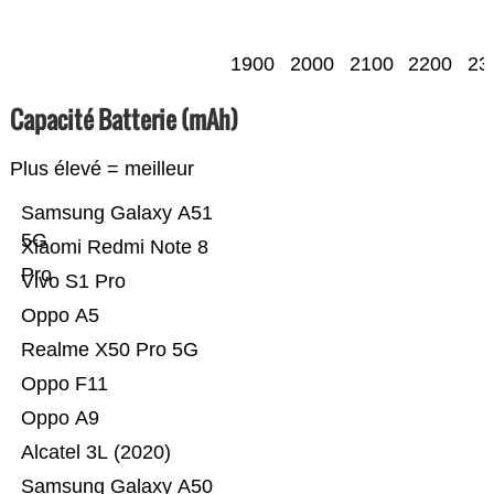
1900
2000
2100
2200
23
Capacité Batterie (mAh)
Plus élevé = meilleur
Samsung Galaxy A51
5G
Xiaomi Redmi Note 8
Pro
Vivo S1 Pro
Oppo A5
Realme X50 Pro 5G
Oppo F11
Oppo A9
Alcatel 3L (2020)
Samsung Galaxy A50