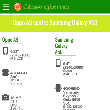
Oppo A9 contre Samsung Galaxy A50
Oppo
A9
Samsung
Galaxy
A50
6.53"
(2340x1080)
IPS LCD
6.4"
(2340x1080)
Super
4GO/6GO
AMOLED
SoC
128GO
Storage
4GO/6GO
Samsung
Exynos 7
16-MP,
Octa 9610
f/1.8,
SoC
OIS
64GO/128GO
2 Arrière
Storage