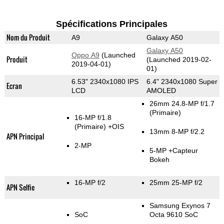
Spécifications Principales
Nom du Produit
A9
Galaxy A50
Galaxy A50
Oppo A9
(Launched
Produit
(Launched 2019-02-
2019-04-01)
01)
6.53" 2340x1080 IPS
6.4" 2340x1080 Super
Ecran
LCD
AMOLED
26mm 24.8-MP f/1.7
(Primaire)
16-MP f/1.8
(Primaire)
+OIS
13mm 8-MP f/2.2
APN Principal
2-MP
5-MP
+Capteur
Bokeh
16-MP f/2
25mm 25-MP f/2
APN Selfie
Samsung Exynos 7
SoC
Octa 9610 SoC