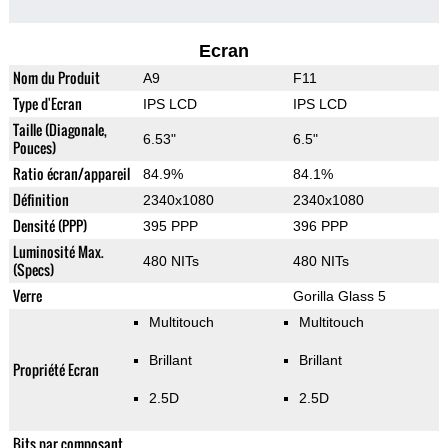
Ecran
Nom du Produit
A9
F11
Type d'Ecran
IPS LCD
IPS LCD
Taille (Diagonale,
6.53"
6.5"
Pouces)
Ratio écran/appareil
84.9%
84.1%
Définition
2340x1080
2340x1080
Densité (PPP)
395 PPP
396 PPP
Luminosité Max.
480 NITs
480 NITs
(Specs)
Verre
Gorilla Glass 5
Multitouch
Multitouch
Brillant
Brillant
Propriété Ecran
2.5D
2.5D
Bits par composant