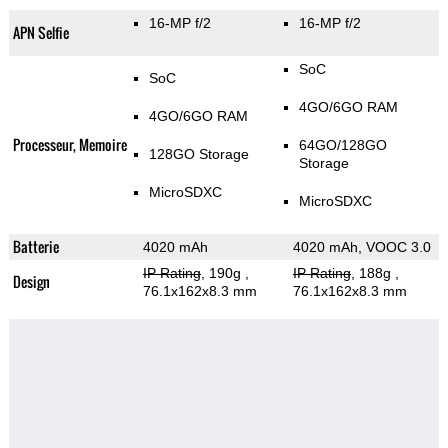
16-MP f/2
16-MP f/2
APN Selfie
SoC
SoC
4GO/6GO RAM
4GO/6GO RAM
Processeur, Memoire
64GO/128GO
128GO Storage
Storage
MicroSDXC
MicroSDXC
Batterie
4020 mAh
4020 mAh, VOOC 3.0
IP Rating
, 190g
,
IP Rating
, 188g
,
Design
76.1x162x8.3 mm
76.1x162x8.3 mm