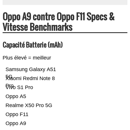
Oppo A9 contre Oppo F11 Specs &
Vitesse Benchmarks
Capacité Batterie (mAh)
Plus élevé = meilleur
Samsung Galaxy A51
5G
Xiaomi Redmi Note 8
Pro
Vivo S1 Pro
Oppo A5
Realme X50 Pro 5G
Oppo F11
Oppo A9