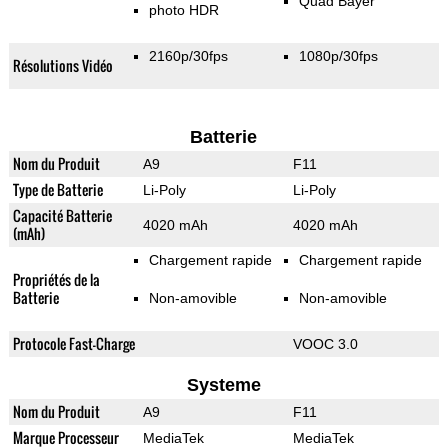
Quad Bayer
photo HDR
2160p/30fps
1080p/30fps
Résolutions Vidéo
Batterie
Nom du Produit
A9
F11
Type de Batterie
Li-Poly
Li-Poly
Capacité Batterie
4020 mAh
4020 mAh
(mAh)
Chargement rapide
Chargement rapide
Propriétés de la
Batterie
Non-amovible
Non-amovible
Protocole Fast-Charge
VOOC 3.0
Systeme
Nom du Produit
A9
F11
Marque Processeur
MediaTek
MediaTek