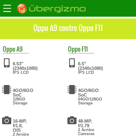
Oppo A9 contre Oppo F11
Oppo
A9
Oppo
F11
6.53"
6.5"
(2340x1080)
(2340x1080)
IPS LCD
IPS LCD
4GO/6GO
4GO/6GO
SoC
SoC
128GO
64GO/128GO
Storage
Storage
16-MP,
48-MP,
f/1.8,
f/1.79
OIS
2 Arrière
Cameras
2 Arrière