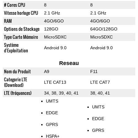
# Cores CPU
8
8
Vitesse horloge CPU
2.1 GHz
2.1 GHz
RAM
4GO/6GO
4GO/6GO
Options de Stockage
128GO
64GO/128GO
Type Carte Mémoire
MicroSDXC
MicroSDXC
Système
Android 9.0
Android 9.0
d'Exploitation
Reseau
Nom du Produit
A9
F11
Categorie LTE
LTE CAT13
LTE CAT7
(Download)
LTE (fréquences)
34, 38, 39, 40, 41
38, 40, 41
UMTS
UMTS
EDGE
EDGE
GPRS
GPRS
HSPA+