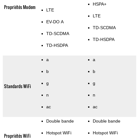
HSPA+
Propriétés Modem
LTE
LTE
EV-DO A
TD-SCDMA
TD-SCDMA
TD-HSDPA
TD-HSDPA
a
a
b
b
g
g
Standards WiFi
n
n
ac
ac
Double bande
Double bande
Hotspot WiFi
Hotspot WiFi
Propriétés WiFi