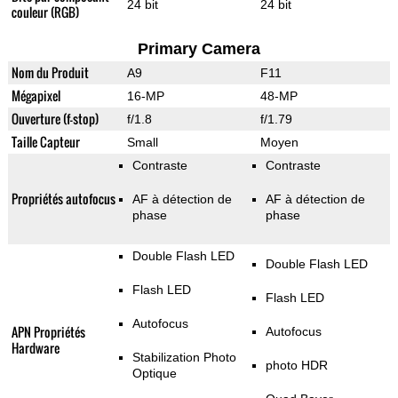
24 bit
24 bit
couleur (RGB)
Primary Camera
Nom du Produit
A9
F11
Mégapixel
16-MP
48-MP
Ouverture (f-stop)
f/1.8
f/1.79
Taille Capteur
Small
Moyen
Contraste
Contraste
Propriétés autofocus
AF à détection de
AF à détection de
phase
phase
Double Flash LED
Double Flash LED
Flash LED
Flash LED
Autofocus
APN Propriétés
Autofocus
Hardware
Stabilization Photo
photo HDR
Optique