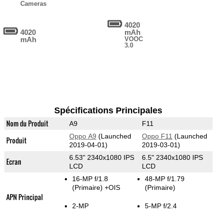
Cameras
4020
4020
mAh
mAh
VOOC
3.0
Spécifications Principales
Nom du Produit
A9
F11
Oppo A9
(Launched
Oppo F11
(Launched
Produit
2019-04-01)
2019-03-01)
6.53" 2340x1080 IPS
6.5" 2340x1080 IPS
Ecran
LCD
LCD
16-MP f/1.8
48-MP f/1.79
(Primaire)
+OIS
(Primaire)
APN Principal
2-MP
5-MP f/2.4