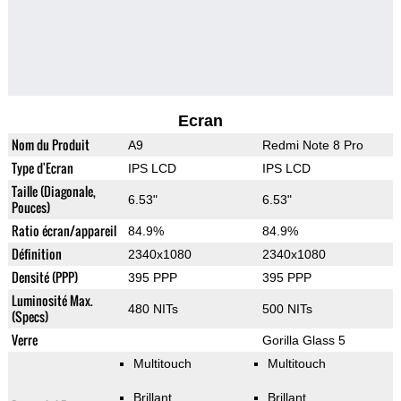
Ecran
Nom du Produit
A9
Redmi Note 8 Pro
Type d'Ecran
IPS LCD
IPS LCD
Taille (Diagonale,
6.53"
6.53"
Pouces)
Ratio écran/appareil
84.9%
84.9%
Définition
2340x1080
2340x1080
Densité (PPP)
395 PPP
395 PPP
Luminosité Max.
480 NITs
500 NITs
(Specs)
Verre
Gorilla Glass 5
Multitouch
Multitouch
Brillant
Brillant