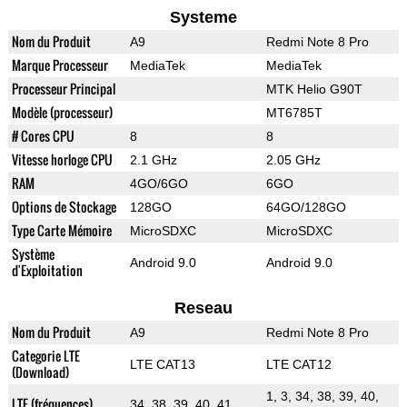
Systeme
Nom du Produit
A9
Redmi Note 8 Pro
Marque Processeur
MediaTek
MediaTek
Processeur Principal
MTK Helio G90T
Modèle (processeur)
MT6785T
# Cores CPU
8
8
Vitesse horloge CPU
2.1 GHz
2.05 GHz
RAM
4GO/6GO
6GO
Options de Stockage
128GO
64GO/128GO
Type Carte Mémoire
MicroSDXC
MicroSDXC
Système
Android 9.0
Android 9.0
d'Exploitation
Reseau
Nom du Produit
A9
Redmi Note 8 Pro
Categorie LTE
LTE CAT13
LTE CAT12
(Download)
1, 3, 34, 38, 39, 40,
LTE (fréquences)
34, 38, 39, 40, 41