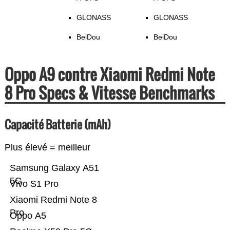
GLONASS
GLONASS
BeiDou
BeiDou
Oppo A9 contre Xiaomi Redmi Note
8 Pro Specs & Vitesse Benchmarks
Capacité Batterie (mAh)
Plus élevé = meilleur
Samsung Galaxy A51
5G
Vivo S1 Pro
Xiaomi Redmi Note 8
Pro
Oppo A5