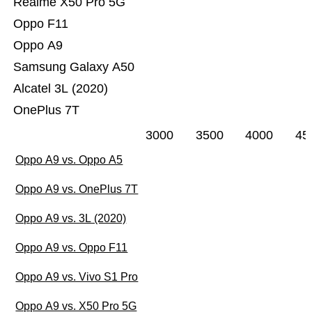
Realme X50 Pro 5G
Oppo F11
Oppo A9
Samsung Galaxy A50
Alcatel 3L (2020)
OnePlus 7T
3000
3500
4000
45
Oppo A9 vs. Oppo A5
Oppo A9 vs. OnePlus 7T
Oppo A9 vs. 3L (2020)
Oppo A9 vs. Oppo F11
Oppo A9 vs. Vivo S1 Pro
Oppo A9 vs. X50 Pro 5G