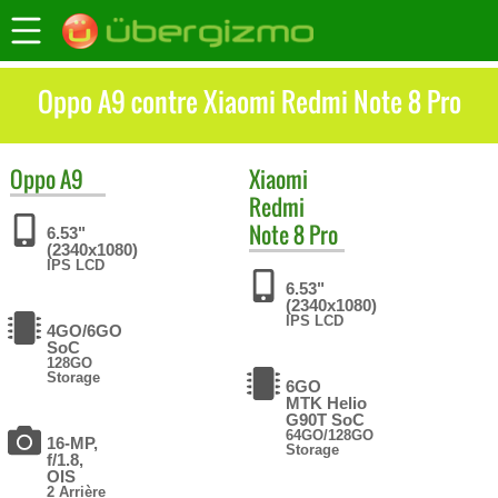
Oppo A9 contre Xiaomi Redmi Note 8 Pro
Oppo
A9
Xiaomi
Redmi
Note 8 Pro
6.53"
(2340x1080)
IPS LCD
6.53"
(2340x1080)
IPS LCD
4GO/6GO
SoC
128GO
Storage
6GO
MTK Helio
G90T SoC
64GO/128GO
16-MP,
Storage
f/1.8,
OIS
2 Arrière