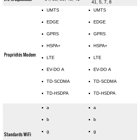
41, 5, 7, 8
UMTS
UMTS
EDGE
EDGE
GPRS
GPRS
HSPA+
HSPA+
Propriétés Modem
LTE
LTE
EV-DO A
EV-DO A
TD-SCDMA
TD-SCDMA
TD-HSDPA
TD-HSDPA
a
a
b
b
g
g
Standards WiFi