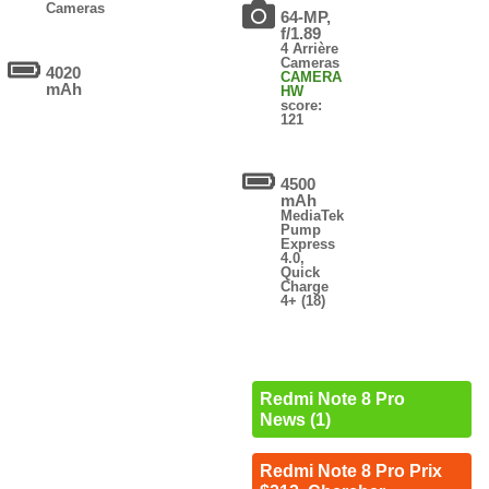
Cameras
64-MP,
f/1.89
4 Arrière
Cameras
4020
CAMERA
mAh
HW
score:
121
4500
mAh
MediaTek
Pump
Express
4.0,
Quick
Charge
4+ (18)
Redmi Note 8 Pro
News (1)
Redmi Note 8 Pro Prix