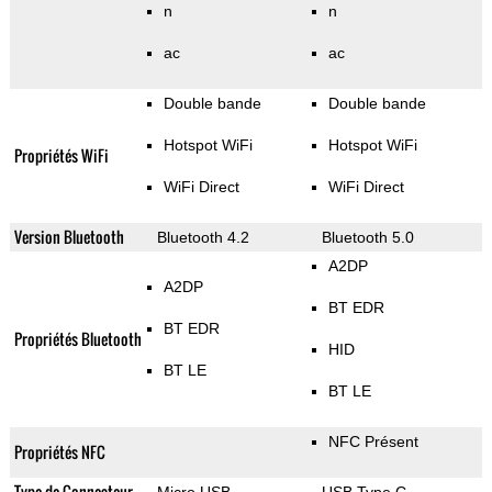
n
n
ac
ac
Double bande
Double bande
Hotspot WiFi
Hotspot WiFi
Propriétés WiFi
WiFi Direct
WiFi Direct
Version Bluetooth
Bluetooth 4.2
Bluetooth 5.0
A2DP
A2DP
BT EDR
BT EDR
Propriétés Bluetooth
HID
BT LE
BT LE
NFC Présent
Propriétés NFC
Type de Connecteur