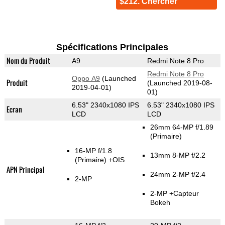
$212. Chercher
Spécifications Principales
Nom du Produit
A9
Redmi Note 8 Pro
Redmi Note 8 Pro
Oppo A9
(Launched
Produit
(Launched 2019-08-
2019-04-01)
01)
6.53" 2340x1080 IPS
6.53" 2340x1080 IPS
Ecran
LCD
LCD
26mm 64-MP f/1.89
(Primaire)
16-MP f/1.8
13mm 8-MP f/2.2
(Primaire)
+OIS
APN Principal
24mm 2-MP f/2.4
2-MP
2-MP
+Capteur
Bokeh