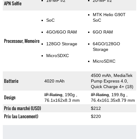
16-MP f/2
20-MP f/2
APN Selfie
MTK Helio G90T
SoC
SoC
4GO/6GO RAM
6GO RAM
Processeur, Memoire
128GO Storage
64GO/128GO
Storage
MicroSDXC
MicroSDXC
4500 mAh, MediaTek
Batterie
4020 mAh
Pump Express 4.0,
Quick Charge 4+ (18)
IP Rating
, 190g
,
IP Rating
, 199.8g
,
Design
76.1x162x8.3 mm
76.4x161.35x8.79 mm
Prix du marché (USD)
$212
Prix (au Lancement)
$220