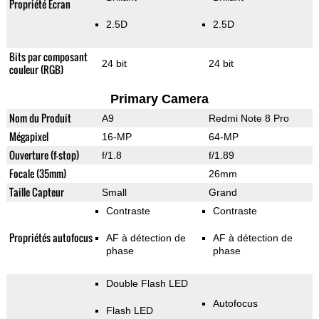
Propriété Ecran
2.5D
2.5D
Bits par composant
24 bit
24 bit
couleur (RGB)
Primary Camera
Nom du Produit
A9
Redmi Note 8 Pro
Mégapixel
16-MP
64-MP
Ouverture (f-stop)
f/1.8
f/1.89
Focale (35mm)
26mm
Taille Capteur
Small
Grand
Contraste
Contraste
Propriétés autofocus
AF à détection de
AF à détection de
phase
phase
Double Flash LED
Autofocus
Flash LED