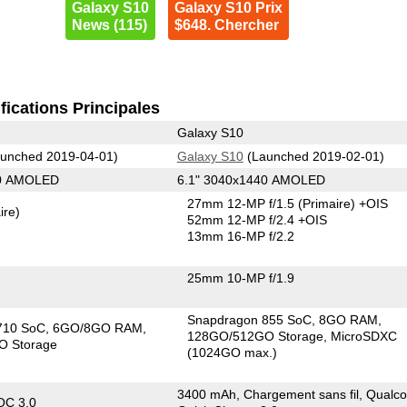
Galaxy S10
Galaxy S10 Prix
News (115)
$648. Chercher
fications Principales
Galaxy S10
unched 2019-04-01)
Galaxy S10
(Launched 2019-02-01)
80 AMOLED
6.1" 3040x1440 AMOLED
27mm 12-MP f/1.5
(Primaire)
+OIS
ire)
52mm 12-MP f/2.4 +OIS
13mm 16-MP f/2.2
25mm 10-MP f/1.9
Snapdragon 855 SoC
8GO RAM
710 SoC
6GO/8GO RAM
128GO/512GO Storage
MicroSDXC
O Storage
(1024GO max.)
3400 mAh, Chargement sans fil, Qual
OC 3.0