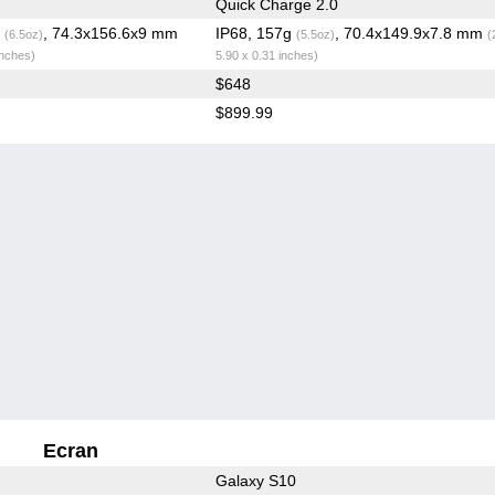
Quick Charge 2.0
g
, 74.3x156.6x9 mm
IP68, 157g
, 70.4x149.9x7.8 mm
(6.5oz)
(5.5oz)
(
inches)
5.90 x 0.31 inches)
$648
$899.99
Ecran
Galaxy S10