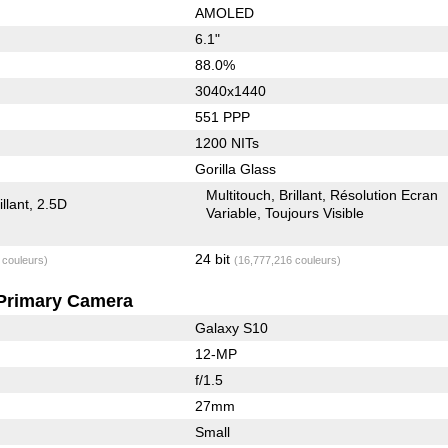
AMOLED
6.1"
88.0%
3040x1440
551 PPP
1200 NITs
Gorilla Glass
Multitouch
Brillant
Résolution Ecran
illant
2.5D
Variable
Toujours Visible
24 bit
 couleurs)
(16,777,216 couleurs)
Primary Camera
Galaxy S10
12-MP
f/1.5
27mm
Small