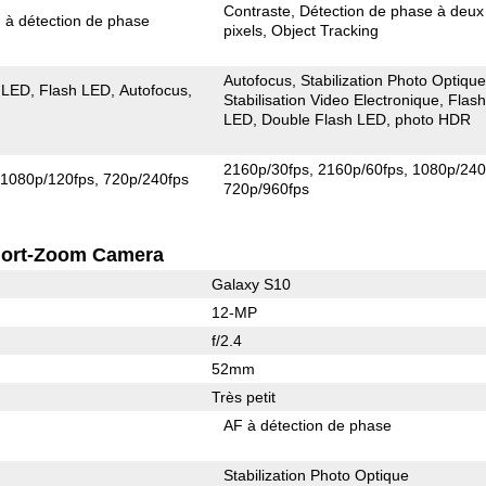
Contraste
Détection de phase à deux
 à détection de phase
pixels
Object Tracking
Autofocus
Stabilization Photo Optiqu
 LED
Flash LED
Autofocus
Stabilisation Video Electronique
Flas
LED
Double Flash LED
photo HDR
2160p/30fps
2160p/60fps
1080p/240
1080p/120fps
720p/240fps
720p/960fps
ort-Zoom Camera
Galaxy S10
12-MP
f/2.4
52mm
Très petit
AF à détection de phase
Stabilization Photo Optique