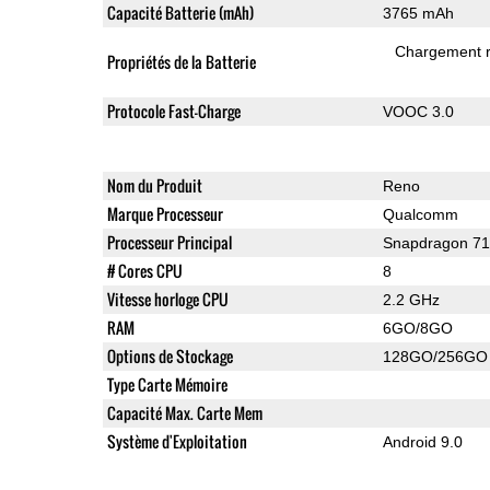
Capacité Batterie (mAh)
3765 mAh
Chargement 
Propriétés de la Batterie
Protocole Fast-Charge
VOOC 3.0
Nom du Produit
Reno
Marque Processeur
Qualcomm
Processeur Principal
Snapdragon 7
# Cores CPU
8
Vitesse horloge CPU
2.2 GHz
RAM
6GO/8GO
Options de Stockage
128GO/256GO
Type Carte Mémoire
Capacité Max. Carte Mem
Système d'Exploitation
Android 9.0