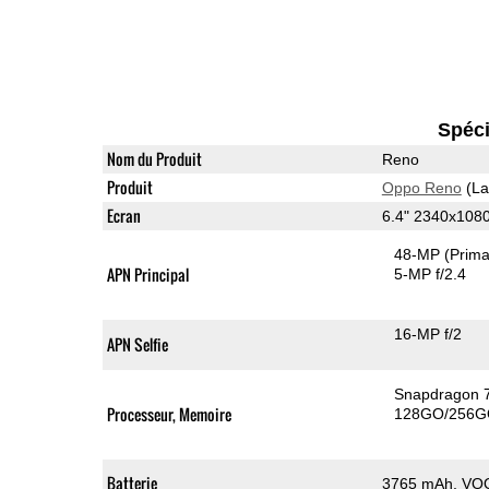
Spéci
Nom du Produit
Reno
Produit
Oppo Reno
(La
Ecran
6.4" 2340x10
48-MP
(Prima
APN Principal
5-MP f/2.4
16-MP f/2
APN Selfie
Snapdragon 
Processeur, Memoire
128GO/256G
Batterie
3765 mAh, VO