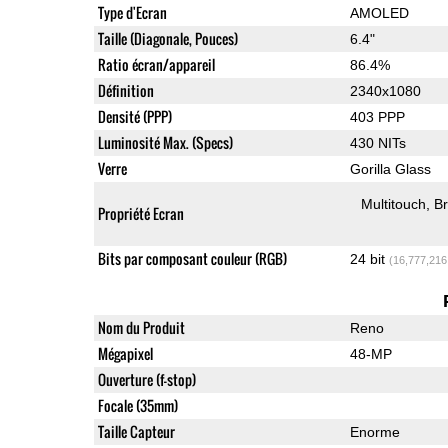
Type d'Ecran
AMOLED
Taille (Diagonale, Pouces)
6.4"
Ratio écran/appareil
86.4%
Définition
2340x1080
Densité (PPP)
403 PPP
Luminosité Max. (Specs)
430 NITs
Verre
Gorilla Glass
Multitouch
Br
Propriété Ecran
Bits par composant couleur (RGB)
24 bit
(16,777,216
Nom du Produit
Reno
Mégapixel
48-MP
Ouverture (f-stop)
Focale (35mm)
Taille Capteur
Enorme