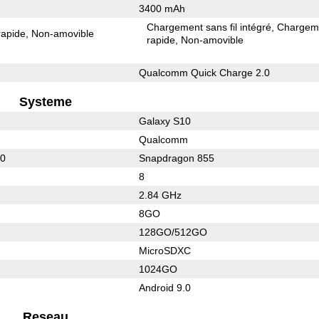
3400 mAh
Chargement sans fil intégré
Chargem
rapide
Non-amovible
rapide
Non-amovible
Qualcomm Quick Charge 2.0
Systeme
Galaxy S10
Qualcomm
10
Snapdragon 855
8
2.84 GHz
8GO
128GO/512GO
MicroSDXC
1024GO
Android 9.0
Reseau