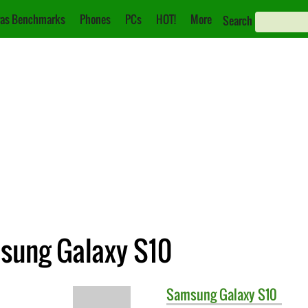
as Benchmarks
Phones
PCs
HOT!
More
Search
sung Galaxy S10
Samsung
Galaxy S10