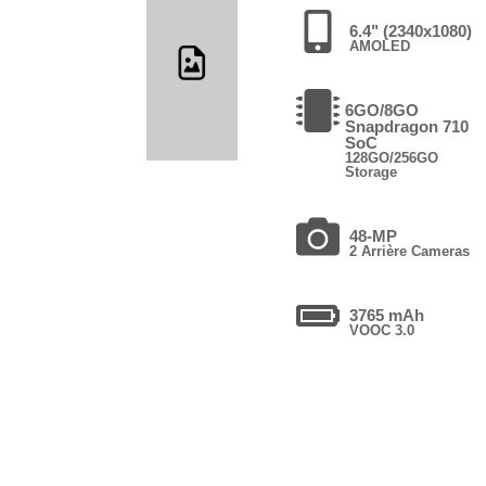
6.4" (2340x1080)
AMOLED
6GO/8GO
Snapdragon 710
SoC
128GO/256GO
Storage
48-MP
2 Arrière Cameras
3765 mAh
VOOC 3.0