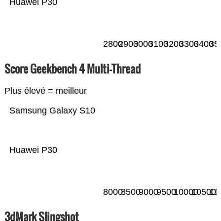
Huawei P30
2800
2900
3000
3100
3200
3300
3400
35
Score Geekbench 4 Multi-Thread
Plus élevé = meilleur
Samsung Galaxy S10
Huawei P30
8000
8500
9000
9500
10000
10500
11
3dMark Slingshot