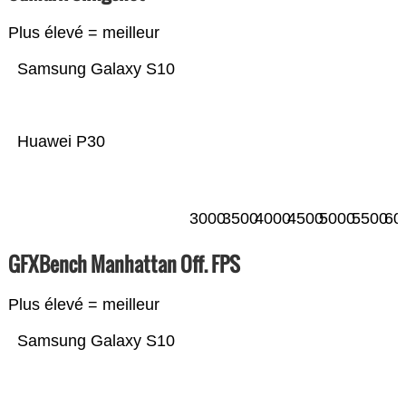
Plus élevé = meilleur
Samsung Galaxy S10
Huawei P30
3000
3500
4000
4500
5000
5500
60
GFXBench Manhattan Off. FPS
Plus élevé = meilleur
Samsung Galaxy S10