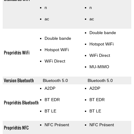
n
n
ac
ac
Double bande
Double bande
Hotspot WiFi
Hotspot WiFi
Propriétés WiFi
WiFi Direct
WiFi Direct
MU-MIMO
Version Bluetooth
Bluetooth 5.0
Bluetooth 5.0
A2DP
A2DP
BT EDR
BT EDR
Propriétés Bluetooth
BT LE
BT LE
NFC Présent
NFC Présent
Propriétés NFC