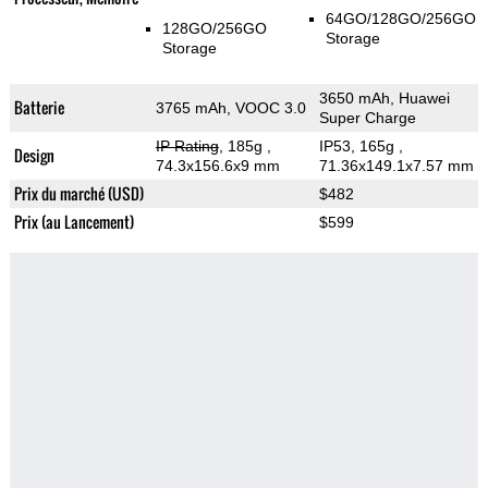
64GO/128GO/256GO
128GO/256GO
Storage
Storage
3650 mAh, Huawei
Batterie
3765 mAh, VOOC 3.0
Super Charge
IP Rating
, 185g
,
IP53, 165g
,
Design
74.3x156.6x9 mm
71.36x149.1x7.57 mm
Prix du marché (USD)
$482
Prix (au Lancement)
$599