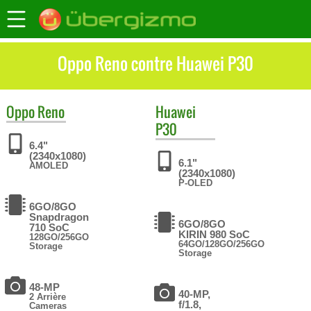
Oppo Reno contre Huawei P30
Oppo
Reno
Huawei
P30
6.4"
(2340x1080)
6.1"
AMOLED
(2340x1080)
P-OLED
6GO/8GO
Snapdragon
6GO/8GO
710 SoC
KIRIN 980 SoC
128GO/256GO
64GO/128GO/256GO
Storage
Storage
48-MP
40-MP,
2 Arrière
f/1.8,
Cameras