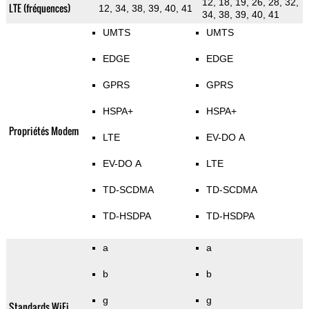
12, 18, 19, 26, 28, 32,
LTE (fréquences)
12, 34, 38, 39, 40, 41
34, 38, 39, 40, 41
UMTS
UMTS
EDGE
EDGE
GPRS
GPRS
HSPA+
HSPA+
Propriétés Modem
LTE
EV-DO A
EV-DO A
LTE
TD-SCDMA
TD-SCDMA
TD-HSDPA
TD-HSDPA
a
a
b
b
g
g
Standards WiFi