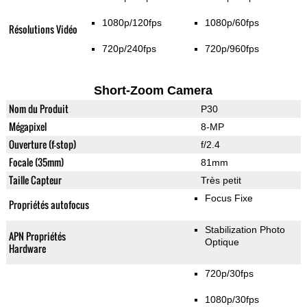
1080p/120fps
1080p/60fps
Résolutions Vidéo
720p/240fps
720p/960fps
Short-Zoom Camera
Nom du Produit
P30
Mégapixel
8-MP
Ouverture (f-stop)
f/2.4
Focale (35mm)
81mm
Taille Capteur
Très petit
Focus Fixe
Propriétés autofocus
Stabilization Photo
APN Propriétés
Optique
Hardware
720p/30fps
1080p/30fps