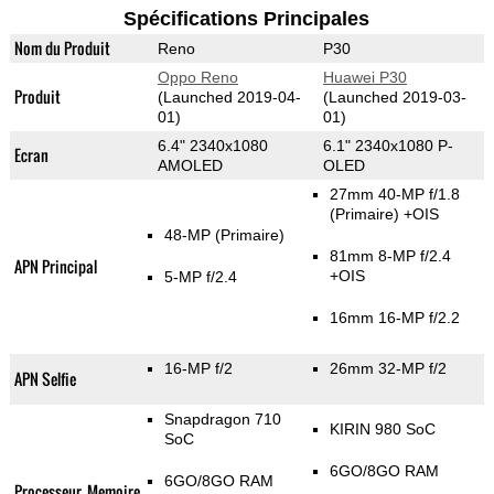
Spécifications Principales
Nom du Produit
Reno
P30
Oppo Reno
Huawei P30
Produit
(Launched 2019-04-
(Launched 2019-03-
01)
01)
6.4" 2340x1080
6.1" 2340x1080 P-
Ecran
AMOLED
OLED
27mm 40-MP f/1.8
(Primaire)
+OIS
48-MP
(Primaire)
81mm 8-MP f/2.4
APN Principal
+OIS
5-MP f/2.4
16mm 16-MP f/2.2
16-MP f/2
26mm 32-MP f/2
APN Selfie
Snapdragon 710
KIRIN 980 SoC
SoC
6GO/8GO RAM
6GO/8GO RAM
Processeur, Memoire