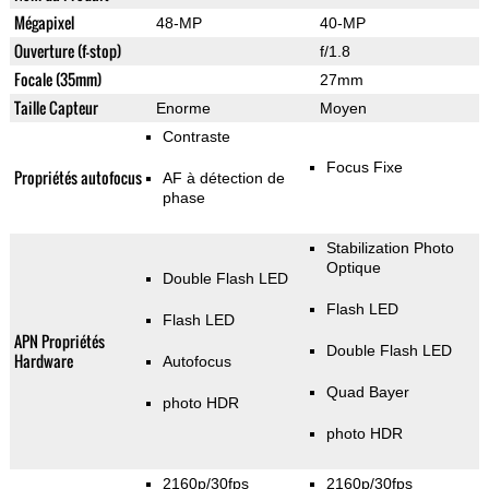
Mégapixel
48-MP
40-MP
Ouverture (f-stop)
f/1.8
Focale (35mm)
27mm
Taille Capteur
Enorme
Moyen
Contraste
Focus Fixe
Propriétés autofocus
AF à détection de
phase
Stabilization Photo
Optique
Double Flash LED
Flash LED
Flash LED
APN Propriétés
Double Flash LED
Hardware
Autofocus
Quad Bayer
photo HDR
photo HDR
2160p/30fps
2160p/30fps