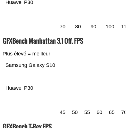
Huawei P30
70
80
90
100
11
GFXBench Manhattan 3.1 Off. FPS
Plus élevé = meilleur
Samsung Galaxy S10
Huawei P30
45
50
55
60
65
70
GFXBench T-Rex FPS