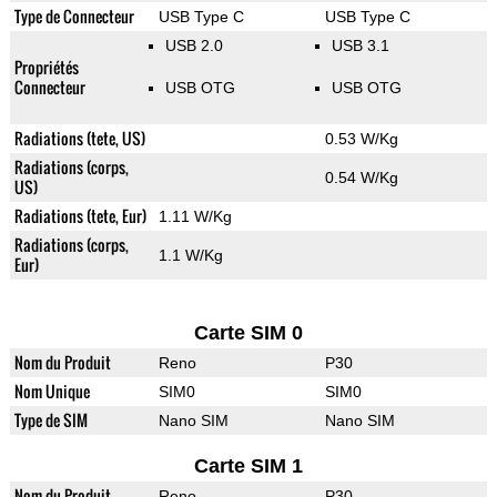
Type de Connecteur
USB Type C
USB Type C
USB 2.0
USB 3.1
Propriétés
Connecteur
USB OTG
USB OTG
Radiations (tete, US)
0.53 W/Kg
Radiations (corps,
0.54 W/Kg
US)
Radiations (tete, Eur)
1.11 W/Kg
Radiations (corps,
1.1 W/Kg
Eur)
Carte SIM 0
Nom du Produit
Reno
P30
Nom Unique
SIM0
SIM0
Type de SIM
Nano SIM
Nano SIM
Carte SIM 1
Nom du Produit
Reno
P30