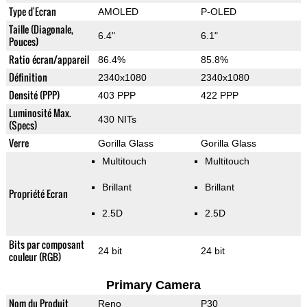
Type d'Ecran
AMOLED
P-OLED
Taille (Diagonale,
6.4"
6.1"
Pouces)
Ratio écran/appareil
86.4%
85.8%
Définition
2340x1080
2340x1080
Densité (PPP)
403 PPP
422 PPP
Luminosité Max.
430 NITs
(Specs)
Verre
Gorilla Glass
Gorilla Glass
Multitouch
Multitouch
Brillant
Brillant
Propriété Ecran
2.5D
2.5D
Bits par composant
24 bit
24 bit
couleur (RGB)
Primary Camera
Nom du Produit
Reno
P30