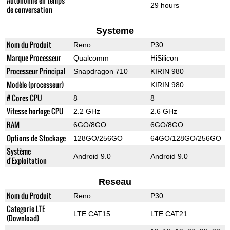
Autonomie en temps
29 hours
de conversation
Systeme
Nom du Produit
Reno
P30
Marque Processeur
Qualcomm
HiSilicon
Processeur Principal
Snapdragon 710
KIRIN 980
Modèle (processeur)
KIRIN 980
# Cores CPU
8
8
Vitesse horloge CPU
2.2 GHz
2.6 GHz
RAM
6GO/8GO
6GO/8GO
Options de Stockage
128GO/256GO
64GO/128GO/256GO
Système
Android 9.0
Android 9.0
d'Exploitation
Reseau
Nom du Produit
Reno
P30
Categorie LTE
LTE CAT15
LTE CAT21
(Download)