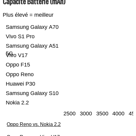
Capacité Batterie (mAh)
Plus élevé = meilleur
Samsung Galaxy A70
Vivo S1 Pro
Samsung Galaxy A51
5G
Vivo V17
Oppo F15
Oppo Reno
Huawei P30
Samsung Galaxy S10
Nokia 2.2
2500
3000
3500
4000
45
Oppo Reno vs. Nokia 2.2