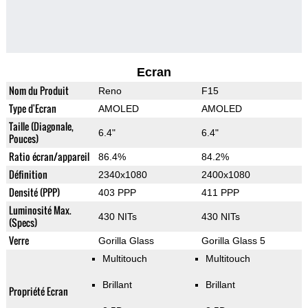
Ecran
Nom du Produit
Reno
F15
Type d'Ecran
AMOLED
AMOLED
Taille (Diagonale,
6.4"
6.4"
Pouces)
Ratio écran/appareil
86.4%
84.2%
Définition
2340x1080
2400x1080
Densité (PPP)
403 PPP
411 PPP
Luminosité Max.
430 NITs
430 NITs
(Specs)
Verre
Gorilla Glass
Gorilla Glass 5
Multitouch
Multitouch
Brillant
Brillant
Propriété Ecran