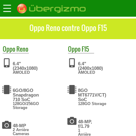
Oppo Reno contre Oppo F15
Oppo
Reno
Oppo
F15
6.4"
6.4"
(2340x1080)
(2400x1080)
AMOLED
AMOLED
6GO/8GO
8GO
Snapdragon
MT6771V/CT)
710 SoC
SoC
128GO/256GO
128GO Storage
Storage
48-MP,
48-MP
f/1.79
2 Arrière
1
Cameras
Arrière