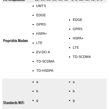
UMTS
EDGE
EDGE
GPRS
GPRS
HSPA+
HSPA+
Propriétés Modem
LTE
LTE
EV-DO A
TD-SCDMA
TD-SCDMA
TD-HSDPA
a
a
b
b
g
g
Standards WiFi