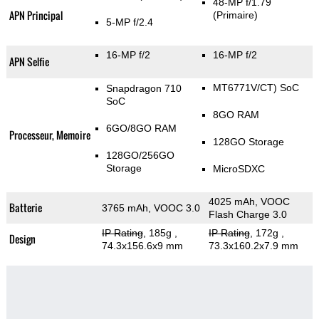
48-MP f/1.79
APN Principal
(Primaire)
5-MP f/2.4
16-MP f/2
16-MP f/2
APN Selfie
MT6771V/CT) SoC
Snapdragon 710
SoC
8GO RAM
6GO/8GO RAM
Processeur, Memoire
128GO Storage
128GO/256GO
Storage
MicroSDXC
4025 mAh, VOOC
Batterie
3765 mAh, VOOC 3.0
Flash Charge 3.0
IP Rating
, 185g
,
IP Rating
, 172g
,
Design
74.3x156.6x9 mm
73.3x160.2x7.9 mm