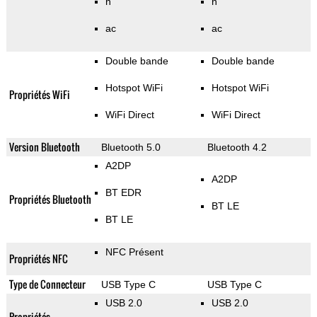
n
n
ac
ac
Double bande
Double bande
Hotspot WiFi
Hotspot WiFi
Propriétés WiFi
WiFi Direct
WiFi Direct
Version Bluetooth
Bluetooth 5.0
Bluetooth 4.2
A2DP
A2DP
BT EDR
Propriétés Bluetooth
BT LE
BT LE
NFC Présent
Propriétés NFC
Type de Connecteur
USB Type C
USB Type C
USB 2.0
USB 2.0
Propriétés