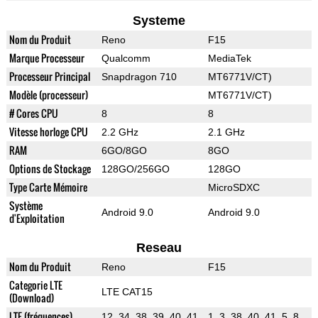
Systeme
Nom du Produit
Reno
F15
Marque Processeur
Qualcomm
MediaTek
Processeur Principal
Snapdragon 710
MT6771V/CT)
Modèle (processeur)
MT6771V/CT)
# Cores CPU
8
8
Vitesse horloge CPU
2.2 GHz
2.1 GHz
RAM
6GO/8GO
8GO
Options de Stockage
128GO/256GO
128GO
Type Carte Mémoire
MicroSDXC
Système
Android 9.0
Android 9.0
d'Exploitation
Reseau
Nom du Produit
Reno
F15
Categorie LTE
LTE CAT15
(Download)
LTE (fréquences)
12, 34, 38, 39, 40, 41
1, 3, 38, 40, 41, 5, 8