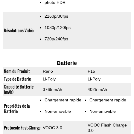
photo HDR
2160p/30fps
1080p/120fps
Résolutions Vidéo
720p/240fps
Batterie
Nom du Produit
Reno
F15
Type de Batterie
Li-Poly
Li-Poly
Capacité Batterie
3765 mAh
4025 mAh
(mAh)
Chargement rapide
Chargement rapide
Propriétés de la
Batterie
Non-amovible
Non-amovible
VOOC Flash Charge
Protocole Fast-Charge
VOOC 3.0
3.0