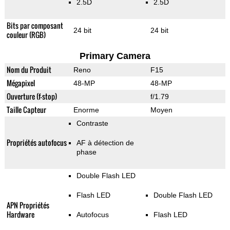
2.5D
2.5D
Bits par composant
24 bit
24 bit
couleur (RGB)
Primary Camera
Nom du Produit
Reno
F15
Mégapixel
48-MP
48-MP
Ouverture (f-stop)
f/1.79
Taille Capteur
Enorme
Moyen
Contraste
Propriétés autofocus
AF à détection de
phase
Double Flash LED
Flash LED
Double Flash LED
APN Propriétés
Hardware
Autofocus
Flash LED