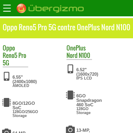
Oppo Reno5 Pro 5G contre OnePlus Nord N100
Oppo
OnePlus
Reno5 Pro
Nord N100
5G
6.52"
(1600x720)
6.55"
IPS LCD
(2400x1080)
AMOLED
6GO
Snapdragon
8GO/12GO
460 SoC
SoC
128GO
128GO/256GO
Storage
Storage
13-MP,