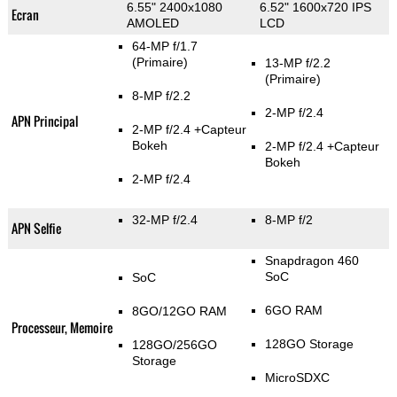
6.55" 2400x1080
6.52" 1600x720 IPS
Ecran
AMOLED
LCD
64-MP f/1.7
(Primaire)
13-MP f/2.2
(Primaire)
8-MP f/2.2
2-MP f/2.4
APN Principal
2-MP f/2.4
+Capteur
Bokeh
2-MP f/2.4
+Capteur
Bokeh
2-MP f/2.4
32-MP f/2.4
8-MP f/2
APN Selfie
Snapdragon 460
SoC
SoC
6GO RAM
8GO/12GO RAM
Processeur, Memoire
128GO Storage
128GO/256GO
Storage
MicroSDXC