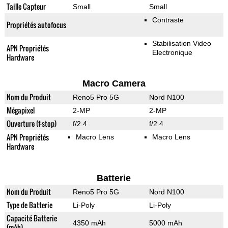
Taille Capteur
Small
Small
Contraste
Propriétés autofocus
Stabilisation Video
APN Propriétés
Electronique
Hardware
Macro Camera
Nom du Produit
Reno5 Pro 5G
Nord N100
Mégapixel
2-MP
2-MP
Ouverture (f-stop)
f/2.4
f/2.4
APN Propriétés
Macro Lens
Macro Lens
Hardware
Batterie
Nom du Produit
Reno5 Pro 5G
Nord N100
Type de Batterie
Li-Poly
Li-Poly
Capacité Batterie
4350 mAh
5000 mAh
(mAh)