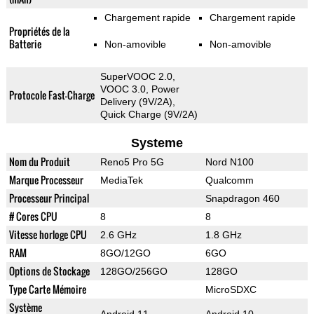
Chargement rapide
Chargement rapide
Propriétés de la
Batterie
Non-amovible
Non-amovible
SuperVOOC 2.0,
VOOC 3.0, Power
Protocole Fast-Charge
Delivery (9V/2A),
Quick Charge (9V/2A)
Systeme
Nom du Produit
Reno5 Pro 5G
Nord N100
Marque Processeur
MediaTek
Qualcomm
Processeur Principal
Snapdragon 460
# Cores CPU
8
8
Vitesse horloge CPU
2.6 GHz
1.8 GHz
RAM
8GO/12GO
6GO
Options de Stockage
128GO/256GO
128GO
Type Carte Mémoire
MicroSDXC
Système