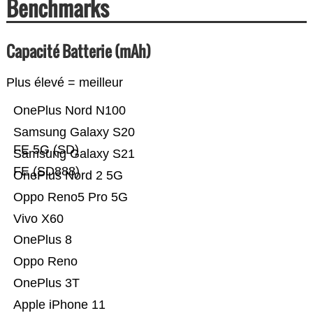
Benchmarks
Capacité Batterie (mAh)
Plus élevé = meilleur
OnePlus Nord N100
Samsung Galaxy S20
FE 5G (SD)
Samsung Galaxy S21
FE (SD888)
OnePlus Nord 2 5G
Oppo Reno5 Pro 5G
Vivo X60
OnePlus 8
Oppo Reno
OnePlus 3T
Apple iPhone 11