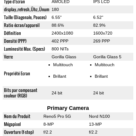
Type d'Ecran
AMOLED
IPS LCD
display_refresh_Ühz_Ünum
180
Taille (Diagonale, Pouces)
6.55"
6.52"
Ratio écran/appareil
88.6%
82.9%
Définition
2400x1080
1600x720
Densité (PPP)
402 PPP
269 PPP
Luminosité Max. (Specs)
800 NITs
Verre
Gorilla Glass
Gorilla Glass 5
Multitouch
Multitouch
Propriété Ecran
Brillant
Brillant
Bits par composant
24 bit
24 bit
couleur (RGB)
Primary Camera
Nom du Produit
Reno5 Pro 5G
Nord N100
Mégapixel
8-MP
13-MP
Ouverture (f-stop)
f/2.2
f/2.2