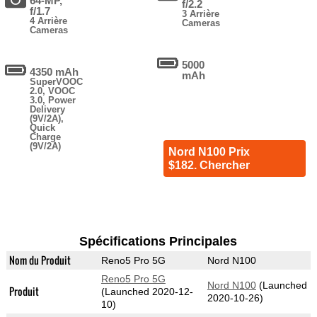
64-MP,
f/2.2
f/1.7
3 Arrière
4 Arrière
Cameras
Cameras
5000
4350 mAh
mAh
SuperVOOC
2.0, VOOC
3.0, Power
Delivery
(9V/2A),
Quick
Charge
(9V/2A)
Nord N100 Prix
$182. Chercher
Spécifications Principales
Nom du Produit
Reno5 Pro 5G
Nord N100
Reno5 Pro 5G
Nord N100
(Launched
Produit
(Launched 2020-12-
2020-10-26)
10)