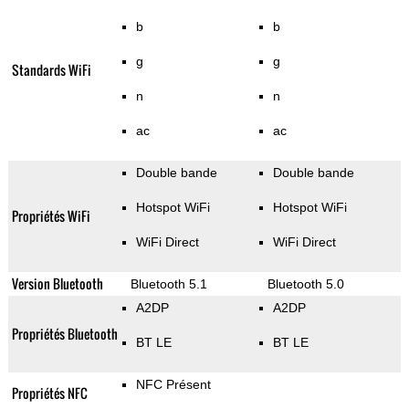
b
b
g
g
Standards WiFi
n
n
ac
ac
Double bande
Double bande
Hotspot WiFi
Hotspot WiFi
Propriétés WiFi
WiFi Direct
WiFi Direct
Version Bluetooth
Bluetooth 5.1
Bluetooth 5.0
A2DP
A2DP
Propriétés Bluetooth
BT LE
BT LE
NFC Présent
Propriétés NFC