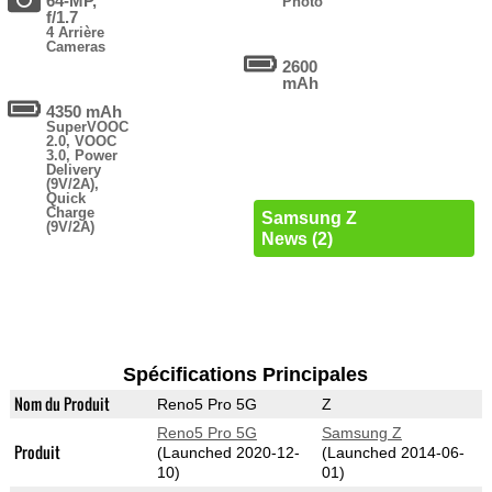
64-MP,
Photo
f/1.7
4 Arrière
Cameras
2600
mAh
4350 mAh
SuperVOOC
2.0, VOOC
3.0, Power
Delivery
(9V/2A),
Quick
Charge
Samsung Z
(9V/2A)
News (2)
Spécifications Principales
Nom du Produit
Reno5 Pro 5G
Z
Reno5 Pro 5G
Samsung Z
Produit
(Launched 2020-12-
(Launched 2014-06-
10)
01)