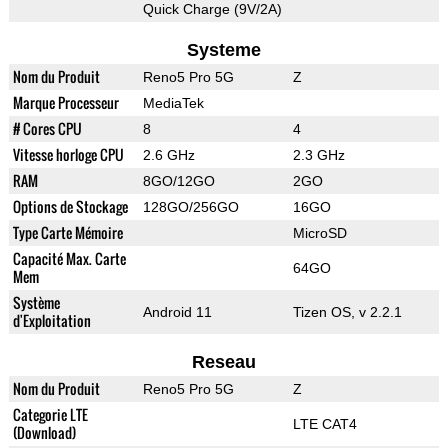
Quick Charge (9V/2A)
Systeme
Nom du Produit
Reno5 Pro 5G
Z
Marque Processeur
MediaTek
# Cores CPU
8
4
Vitesse horloge CPU
2.6 GHz
2.3 GHz
RAM
8GO/12GO
2GO
Options de Stockage
128GO/256GO
16GO
Type Carte Mémoire
MicroSD
Capacité Max. Carte
64GO
Mem
Système
Android 11
Tizen OS, v 2.2.1
d'Exploitation
Reseau
Nom du Produit
Reno5 Pro 5G
Z
Categorie LTE
LTE CAT4
(Download)