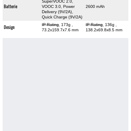
SuperVOOC 2.0,
Batterie
VOOC 3.0, Power
2600 mAh
Delivery (9V/2A),
Quick Charge (9V/2A)
IP Rating
, 173g
,
IP Rating
, 136g
,
Design
73.2x159.7x7.6 mm
138.2x69.8x8.5 mm