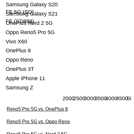
Samsung Galaxy S20
FE 5G (SD)
Samsung Galaxy S21
FE (SD888)
OnePlus Nord 2 5G
Oppo Reno5 Pro 5G
Vivo X60
OnePlus 8
Oppo Reno
OnePlus 3T
Apple iPhone 11
Samsung Z
2000
2500
3000
3500
4000
4500
50
Reno5 Pro 5G vs. OnePlus 8
Reno5 Pro 5G vs. Oppo Reno