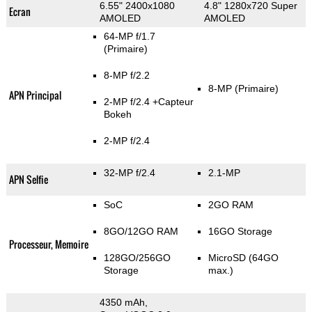
6.55" 2400x1080
4.8" 1280x720 Super
Ecran
AMOLED
AMOLED
64-MP f/1.7
(Primaire)
8-MP f/2.2
8-MP
(Primaire)
APN Principal
2-MP f/2.4
+Capteur
Bokeh
2-MP f/2.4
32-MP f/2.4
2.1-MP
APN Selfie
SoC
2GO RAM
8GO/12GO RAM
16GO Storage
Processeur, Memoire
128GO/256GO
MicroSD (64GO
Storage
max.)
4350 mAh,