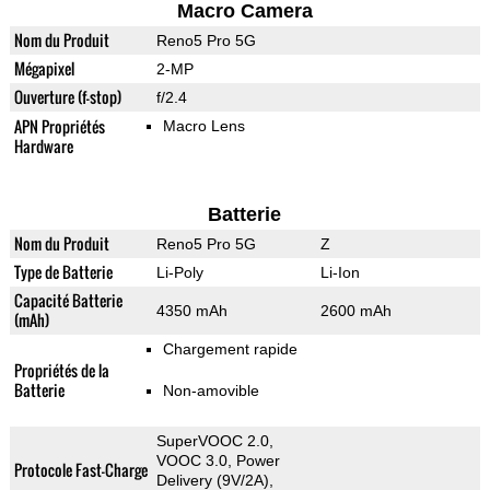
Macro Camera
Nom du Produit
Reno5 Pro 5G
Mégapixel
2-MP
Ouverture (f-stop)
f/2.4
APN Propriétés
Macro Lens
Hardware
Batterie
Nom du Produit
Reno5 Pro 5G
Z
Type de Batterie
Li-Poly
Li-Ion
Capacité Batterie
4350 mAh
2600 mAh
(mAh)
Chargement rapide
Propriétés de la
Batterie
Non-amovible
SuperVOOC 2.0,
VOOC 3.0, Power
Protocole Fast-Charge
Delivery (9V/2A),