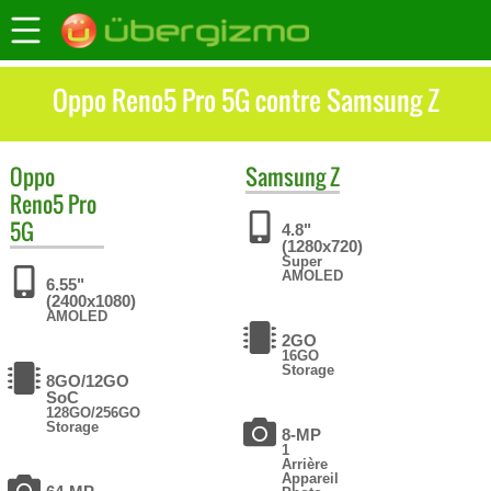
Oppo Reno5 Pro 5G contre Samsung Z
Oppo
Samsung
Z
Reno5 Pro
5G
4.8"
(1280x720)
Super
AMOLED
6.55"
(2400x1080)
AMOLED
2GO
16GO
Storage
8GO/12GO
SoC
128GO/256GO
Storage
8-MP
1
Arrière
Appareil