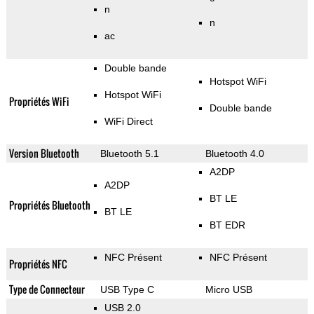
n
n
ac
Double bande
Hotspot WiFi
Hotspot WiFi
Propriétés WiFi
Double bande
WiFi Direct
Version Bluetooth
Bluetooth 5.1
Bluetooth 4.0
A2DP
A2DP
BT LE
Propriétés Bluetooth
BT LE
BT EDR
NFC Présent
NFC Présent
Propriétés NFC
Type de Connecteur
USB Type C
Micro USB
USB 2.0