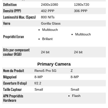
Définition
2400x1080
1280x720
Densité (PPP)
402 PPP
306 PPP
Luminosité Max. (Specs)
800 NITs
Verre
Gorilla Glass
Multitouch
Multitouch
Propriété Ecran
Brillant
Bits par composant
24 bit
24 bit
couleur (RGB)
Primary Camera
Nom du Produit
Reno5 Pro 5G
Z
Mégapixel
8-MP
8-MP
Ouverture (f-stop)
f/2.2
Taille Capteur
Small
Small
APN Propriétés
Flash
Hardware