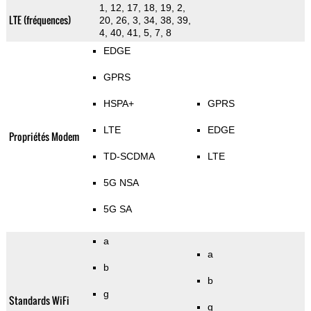
1, 12, 17, 18, 19, 2,
LTE (fréquences)
20, 26, 3, 34, 38, 39,
4, 40, 41, 5, 7, 8
EDGE
GPRS
HSPA+
GPRS
LTE
EDGE
Propriétés Modem
TD-SCDMA
LTE
5G NSA
5G SA
a
a
b
b
g
Standards WiFi
g