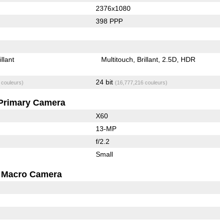
2376x1080
398 PPP
illant
Multitouch
Brillant
2.5D
HDR
24 bit
 couleurs)
(16,777,216 couleurs)
Primary Camera
X60
13-MP
f/2.2
Small
Macro Camera