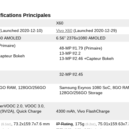
fications Principales
X60
(Launched 2020-12-10)
Vivo X60
(Launched 2020-12-29)
080 AMOLED
6.56" 2376x1080 AMOLED
Primaire)
48-MP f/1.79
(Primaire)
13-MP f/2.2
apteur Bokeh
13-MP f/2.46
+Capteur Bokeh
32-MP f/2.45
2GO RAM
128GO/256GO
Samsung Exynos 1080 SoC
8GO RA
128GO/256GO Storage
erVOOC 2.0, VOOC 3.0,
 (9V/2A), Quick Charge
4300 mAh, Vivo FlashCharge
g
, 73.2x159.7x7.6 mm
IP Rating
, 175g
, 75.01x159.63x7
(6.1oz)
(6.2oz)