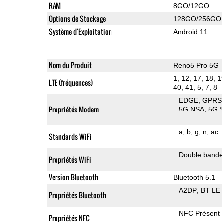
RAM
8GO/12GO
Options de Stockage
128GO/256GO
Système d'Exploitation
Android 11
Nom du Produit
Reno5 Pro 5G
1, 12, 17, 18, 1
LTE (fréquences)
40, 41, 5, 7, 8
EDGE
GPRS
Propriétés Modem
5G NSA
5G 
a
b
g
n
ac
Standards WiFi
Double band
Propriétés WiFi
Version Bluetooth
Bluetooth 5.1
A2DP
BT LE
Propriétés Bluetooth
NFC Présent
Propriétés NFC