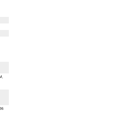
M
.36