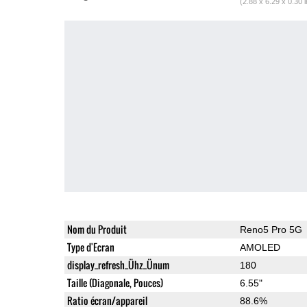
(2.88 x 6.29 x 0.30 
Nom du Produit
Reno5 Pro 5G
Type d'Ecran
AMOLED
display_refresh_Ühz_Ünum
180
Taille (Diagonale, Pouces)
6.55"
Ratio écran/appareil
88.6%