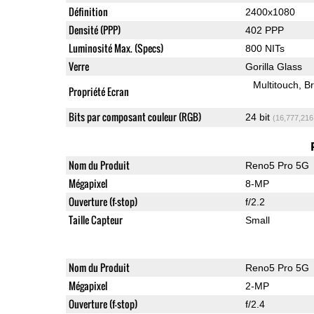
Définition
2400x1080
Densité (PPP)
402 PPP
Luminosité Max. (Specs)
800 NITs
Verre
Gorilla Glass
Multitouch
Br
Propriété Ecran
Bits par composant couleur (RGB)
24 bit
(16,777,216
Nom du Produit
Reno5 Pro 5G
Mégapixel
8-MP
Ouverture (f-stop)
f/2.2
Taille Capteur
Small
Nom du Produit
Reno5 Pro 5G
Mégapixel
2-MP
Ouverture (f-stop)
f/2.4