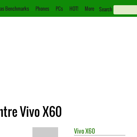
as Benchmarks
Phones
PCs
HOT!
More
Search
tre Vivo X60
Vivo
X60