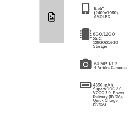
6.55"
(2400x1080)
AMOLED
8GO/12GO
SoC
128GO/256GO
Storage
64-MP, f/1.7
4 Arrière Cameras
4350 mAh
SuperVOOC 2.0,
VOOC 3.0, Power
Delivery (9V/2A),
Quick Charge
(9V/2A)