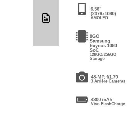
6.56"
(2376x1080)
AMOLED
8GO
Samsung
Exynos 1080
SoC
128GO/256GO
Storage
48-MP, f/1.79
3 Arrière Cameras
4300 mAh
Vivo FlashCharge