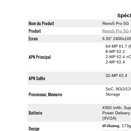
Spéci
Nom du Produit
Reno5 Pro 5G
Produit
Reno5 Pro 5G
Ecran
6.55" 2400x1
64-MP f/1.7
(
8-MP f/2.2
APN Principal
2-MP f/2.4
+C
2-MP f/2.4
32-MP f/2.4
APN Selfie
SoC
8GO/1
Processeur, Memoire
Storage
4350 mAh, Sup
Batterie
Power Delivery
(9V/2A)
IP Rating
, 173
Design