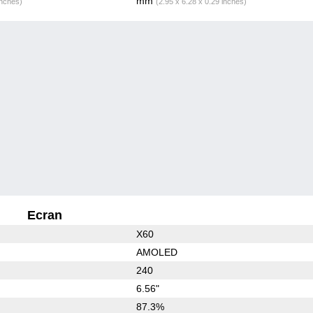
mm
inches)
(2.95 x 6.28 x 0.29 inches)
Ecran
X60
AMOLED
240
6.56"
87.3%