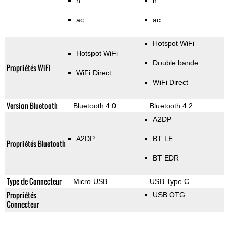
n
n
ac
ac
Hotspot WiFi
Hotspot WiFi
Double bande
Propriétés WiFi
WiFi Direct
WiFi Direct
Version Bluetooth
Bluetooth 4.0
Bluetooth 4.2
A2DP
A2DP
BT LE
Propriétés Bluetooth
BT EDR
Type de Connecteur
Micro USB
USB Type C
Propriétés
USB OTG
Connecteur