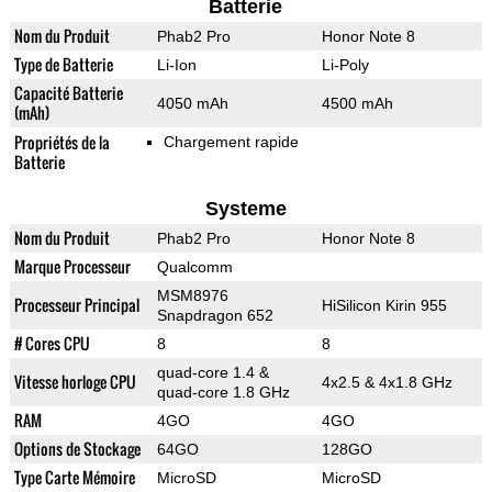
Batterie
Nom du Produit
Phab2 Pro
Honor Note 8
Type de Batterie
Li-Ion
Li-Poly
Capacité Batterie
4050 mAh
4500 mAh
(mAh)
Propriétés de la
Chargement rapide
Batterie
Systeme
Nom du Produit
Phab2 Pro
Honor Note 8
Marque Processeur
Qualcomm
MSM8976
Processeur Principal
HiSilicon Kirin 955
Snapdragon 652
# Cores CPU
8
8
quad-core 1.4 &
Vitesse horloge CPU
4x2.5 & 4x1.8 GHz
quad-core 1.8 GHz
RAM
4GO
4GO
Options de Stockage
64GO
128GO
Type Carte Mémoire
MicroSD
MicroSD