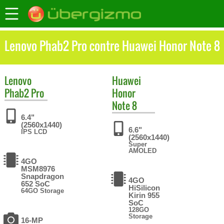
Lenovo Phab2 Pro contre Huawei Honor Note 8
Lenovo
Huawei
Phab2 Pro
Honor
Note 8
6.4"
(2560x1440)
6.6"
IPS LCD
(2560x1440)
Super
AMOLED
4GO
MSM8976
Snapdragon
4GO
652 SoC
HiSilicon
64GO Storage
Kirin 955
SoC
128GO
Storage
16-MP