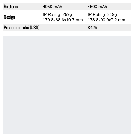
Batterie
4050 mAh
4500 mAh
IP Rating
, 259g
,
IP Rating
, 219g
,
Design
179.8x88.6x10.7 mm
178.8x90.9x7.2 mm
Prix du marché (USD)
$425