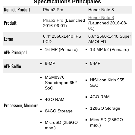
Spécifications Principales
Nom du Produit
Phab2 Pro
Honor Note 8
Honor Note 8
Phab2 Pro
(Launched
Produit
(Launched 2016-08-
2016-06-01)
01)
6.4" 2560x1440 IPS
6.6" 2560x1440 Super
Ecran
LCD
AMOLED
16-MP
(Primaire)
13-MP f/2
(Primaire)
APN Principal
8-MP
5-MP
APN Selfie
MSM8976
HiSilicon Kirin 955
Snapdragon 652
SoC
SoC
4GO RAM
4GO RAM
Processeur, Memoire
128GO Storage
64GO Storage
MicroSD (256GO
MicroSD (256GO
max.)
max.)