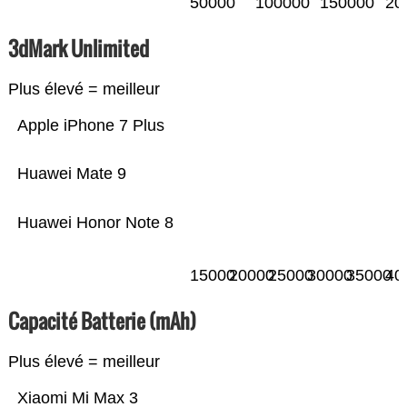
50000
100000
150000
20
3dMark Unlimited
Plus élevé = meilleur
Apple iPhone 7 Plus
Huawei Mate 9
Huawei Honor Note 8
15000
20000
25000
30000
35000
40
Capacité Batterie (mAh)
Plus élevé = meilleur
Xiaomi Mi Max 3