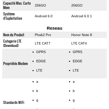
Capacité Max. Carte
256GO
256GO
Mem
Système
Android 6.0
Android 6.0.1
d'Exploitation
Reseau
Nom du Produit
Phab2 Pro
Honor Note 8
Categorie LTE
LTE CAT7
LTE CAT4
(Download)
GPRS
GPRS
EDGE
EDGE
Propriétés Modem
LTE
LTE
a
a
b
b
g
g
Standards WiFi