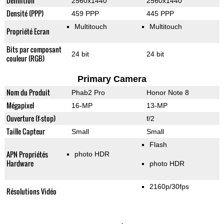
Définition
2560x1440
2560x1440
Densité (PPP)
459 PPP
445 PPP
Multitouch
Multitouch
Propriété Ecran
Bits par composant
24 bit
24 bit
couleur (RGB)
Primary Camera
Nom du Produit
Phab2 Pro
Honor Note 8
Mégapixel
16-MP
13-MP
Ouverture (f-stop)
f/2
Taille Capteur
Small
Small
Flash
APN Propriétés
photo HDR
Hardware
photo HDR
2160p/30fps
Résolutions Vidéo