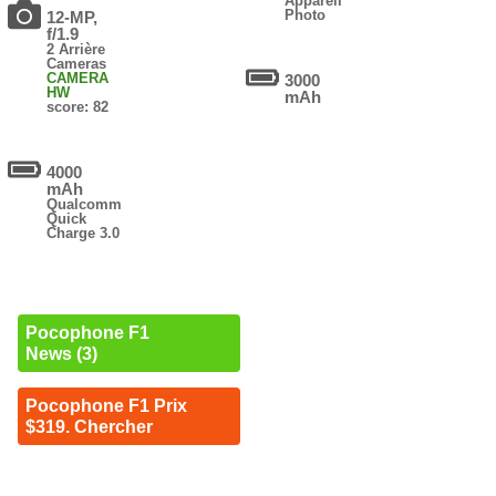
Appareil
Photo
12-MP,
f/1.9
2 Arrière
Cameras
CAMERA
3000
HW
mAh
score: 82
4000
mAh
Qualcomm
Quick
Charge 3.0
Pocophone F1
News (3)
Pocophone F1 Prix
$319. Chercher