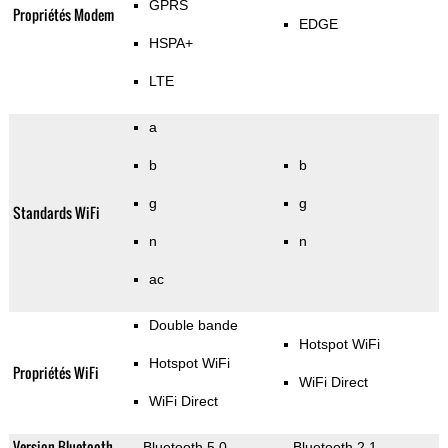
GPRS
Propriétés Modem
EDGE
HSPA+
LTE
a
b
b
g
g
Standards WiFi
n
n
ac
Double bande
Hotspot WiFi
Hotspot WiFi
Propriétés WiFi
WiFi Direct
WiFi Direct
Version Bluetooth
Bluetooth 5.0
Bluetooth 2.1