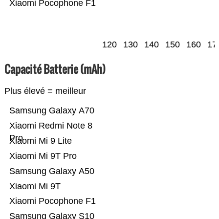
Xiaomi Pocophone F1
120
130
140
150
160
17
Capacité Batterie (mAh)
Plus élevé = meilleur
Samsung Galaxy A70
Xiaomi Redmi Note 8
Pro
Xiaomi Mi 9 Lite
Xiaomi Mi 9T Pro
Samsung Galaxy A50
Xiaomi Mi 9T
Xiaomi Pocophone F1
Samsung Galaxy S10