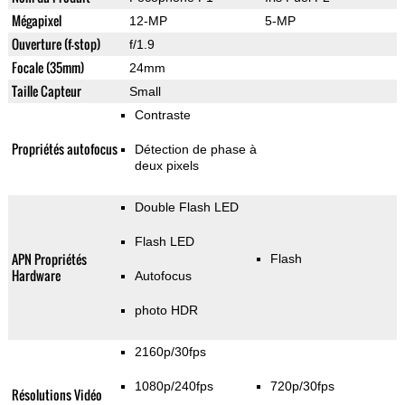
Mégapixel
12-MP
5-MP
Ouverture (f-stop)
f/1.9
Focale (35mm)
24mm
Taille Capteur
Small
Contraste
Propriétés autofocus
Détection de phase à
deux pixels
Double Flash LED
Flash LED
APN Propriétés
Flash
Hardware
Autofocus
photo HDR
2160p/30fps
1080p/240fps
720p/30fps
Résolutions Vidéo