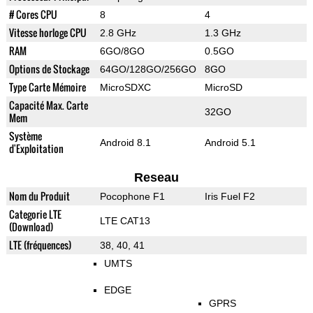
# Cores CPU
8
4
Vitesse horloge CPU
2.8 GHz
1.3 GHz
RAM
6GO/8GO
0.5GO
Options de Stockage
64GO/128GO/256GO
8GO
Type Carte Mémoire
MicroSDXC
MicroSD
Capacité Max. Carte
32GO
Mem
Système
Android 8.1
Android 5.1
d'Exploitation
Reseau
Nom du Produit
Pocophone F1
Iris Fuel F2
Categorie LTE
LTE CAT13
(Download)
LTE (fréquences)
38, 40, 41
UMTS
EDGE
GPRS