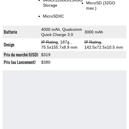
64GO/128GO/256GO
MicroSD (32GO
Storage
max.)
MicroSDXC
4000 mAh, Qualcomm
Batterie
3000 mAh
Quick Charge 3.0
IP Rating
, 187g
,
IP Rating
,
Design
75.5x155.7x8.9 mm
142.5x72.5x10.5 mm
Prix du marché (USD)
$319
Prix (au Lancement)
$380