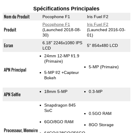
Spécifications Principales
Nom du Produit
Pocophone F1
Iris Fuel F2
Pocophone F1
Iris Fuel F2
Produit
(Launched 2018-08-
(Launched 2016-03-
30)
01)
6.18" 2246x1080 IPS
Ecran
5" 854x480 LCD
LCD
24mm 12-MP f/1.9
(Primaire)
5-MP
(Primaire)
APN Principal
5-MP f/2
+Capteur
Bokeh
18mm 5-MP
0.3-MP
APN Selfie
Snapdragon 845
SoC
0.5GO RAM
6GO/8GO RAM
8GO Storage
Processeur, Memoire