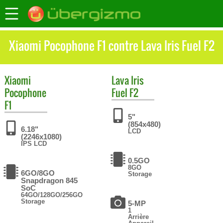
Xiaomi Pocophone F1 contre Lava Iris Fuel F2
Xiaomi
Lava
Iris
Pocophone
Fuel F2
F1
5"
(854x480)
6.18"
LCD
(2246x1080)
IPS LCD
0.5GO
8GO
6GO/8GO
Storage
Snapdragon 845
SoC
64GO/128GO/256GO
Storage
5-MP
1
Arrière