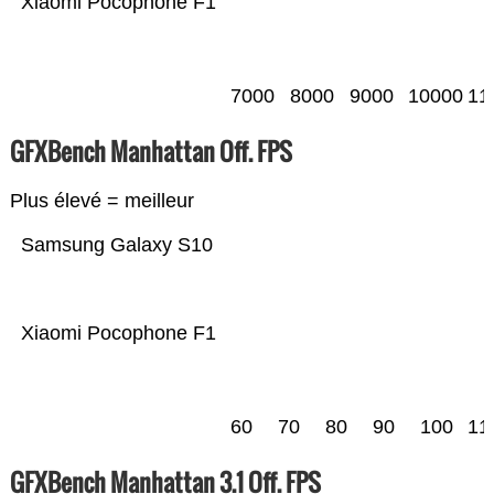
Xiaomi Pocophone F1
7000
8000
9000
10000
11
GFXBench Manhattan Off. FPS
Plus élevé = meilleur
Samsung Galaxy S10
Xiaomi Pocophone F1
60
70
80
90
100
11
GFXBench Manhattan 3.1 Off. FPS