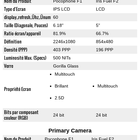
Nom du Produit
Pocophone F1
Iris Fuel F2
Type d'Ecran
IPS LCD
LCD
display_refresh_Ühz_Ünum
60
Taille (Diagonale, Pouces)
6.18"
5"
Ratio écran/appareil
81.9%
66.7%
Définition
2246x1080
854x480
Densité (PPP)
403 PPP
196 PPP
Luminosité Max. (Specs)
500 NITs
Verre
Gorilla Glass
Multitouch
Brillant
Multitouch
Propriété Ecran
2.5D
Bits par composant
24 bit
24 bit
couleur (RGB)
Primary Camera
Nom du Produit
Pocophone F1
Iris Fuel F2