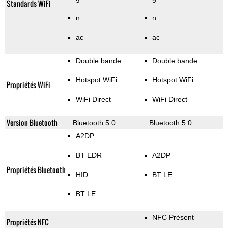
Standards WiFi
n
n
ac
ac
Double bande
Double bande
Hotspot WiFi
Hotspot WiFi
Propriétés WiFi
WiFi Direct
WiFi Direct
Version Bluetooth
Bluetooth 5.0
Bluetooth 5.0
A2DP
BT EDR
A2DP
Propriétés Bluetooth
HID
BT LE
BT LE
NFC Présent
Propriétés NFC