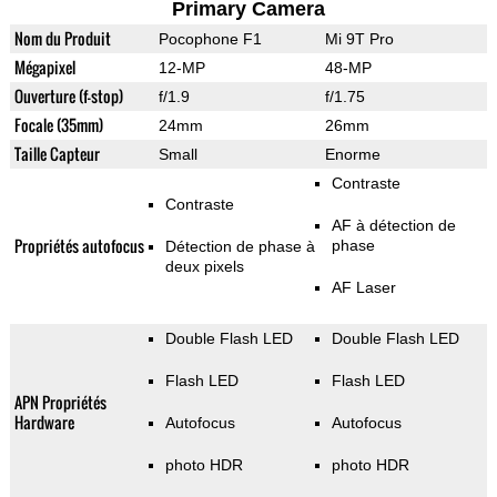
Primary Camera
Nom du Produit
Pocophone F1
Mi 9T Pro
Mégapixel
12-MP
48-MP
Ouverture (f-stop)
f/1.9
f/1.75
Focale (35mm)
24mm
26mm
Taille Capteur
Small
Enorme
Contraste
Contraste
AF à détection de
Propriétés autofocus
phase
Détection de phase à
deux pixels
AF Laser
Double Flash LED
Double Flash LED
Flash LED
Flash LED
APN Propriétés
Hardware
Autofocus
Autofocus
photo HDR
photo HDR