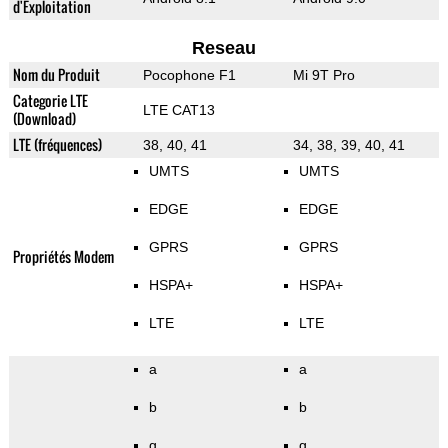
d'Exploitation
Reseau
Nom du Produit
Pocophone F1
Mi 9T Pro
Categorie LTE
LTE CAT13
(Download)
LTE (fréquences)
38, 40, 41
34, 38, 39, 40, 41
UMTS
UMTS
EDGE
EDGE
GPRS
GPRS
Propriétés Modem
HSPA+
HSPA+
LTE
LTE
a
a
b
b
g
g