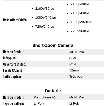
2160p/30fps
2160p/30fps
2160p/60fps
1080p/240fps
Résolutions Vidéo
1080p/960fps
720p/240fps
720p/960fps
Short-Zoom Camera
Nom du Produit
Mi 9T Pro
Mégapixel
8-MP
Ouverture (f-stop)
f/2.4
Focale (35mm)
52mm
Taille Capteur
Très petit
Batterie
Nom du Produit
Pocophone F1
Mi 9T Pro
Type de Batterie
Li-Poly
Li-Poly