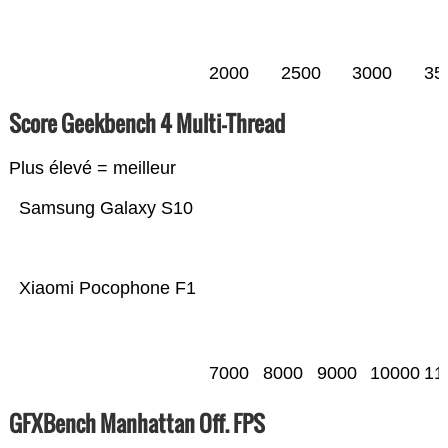
2000
2500
3000
35
Score Geekbench 4 Multi-Thread
Plus élevé = meilleur
Samsung Galaxy S10
Xiaomi Pocophone F1
7000
8000
9000
10000
11
GFXBench Manhattan Off. FPS