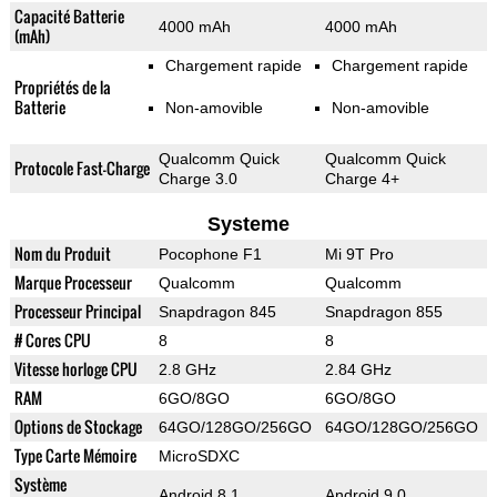
Capacité Batterie
4000 mAh
4000 mAh
(mAh)
Chargement rapide
Chargement rapide
Propriétés de la
Batterie
Non-amovible
Non-amovible
Qualcomm Quick
Qualcomm Quick
Protocole Fast-Charge
Charge 3.0
Charge 4+
Systeme
Nom du Produit
Pocophone F1
Mi 9T Pro
Marque Processeur
Qualcomm
Qualcomm
Processeur Principal
Snapdragon 845
Snapdragon 855
# Cores CPU
8
8
Vitesse horloge CPU
2.8 GHz
2.84 GHz
RAM
6GO/8GO
6GO/8GO
Options de Stockage
64GO/128GO/256GO
64GO/128GO/256GO
Type Carte Mémoire
MicroSDXC
Système
Android 8.1
Android 9.0