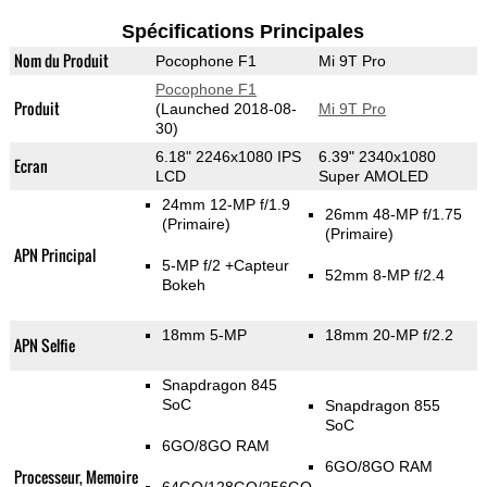
Spécifications Principales
Nom du Produit
Pocophone F1
Mi 9T Pro
Pocophone F1
Produit
(Launched 2018-08-
Mi 9T Pro
30)
6.18" 2246x1080 IPS
6.39" 2340x1080
Ecran
LCD
Super AMOLED
24mm 12-MP f/1.9
26mm 48-MP f/1.75
(Primaire)
(Primaire)
APN Principal
5-MP f/2
+Capteur
52mm 8-MP f/2.4
Bokeh
18mm 5-MP
18mm 20-MP f/2.2
APN Selfie
Snapdragon 845
SoC
Snapdragon 855
SoC
6GO/8GO RAM
6GO/8GO RAM
Processeur, Memoire