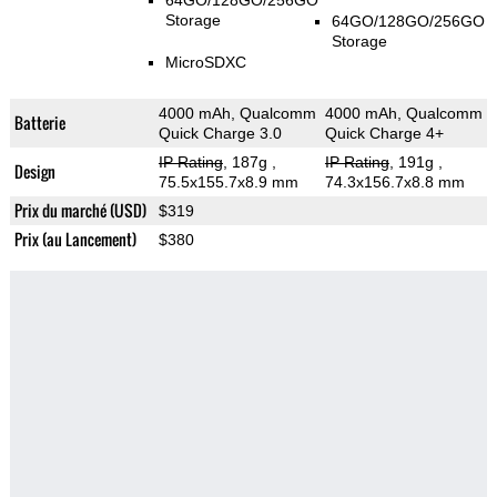
64GO/128GO/256GO
Storage
64GO/128GO/256GO
Storage
MicroSDXC
4000 mAh, Qualcomm
4000 mAh, Qualcomm
Batterie
Quick Charge 3.0
Quick Charge 4+
IP Rating
, 187g
,
IP Rating
, 191g
,
Design
75.5x155.7x8.9 mm
74.3x156.7x8.8 mm
Prix du marché (USD)
$319
Prix (au Lancement)
$380