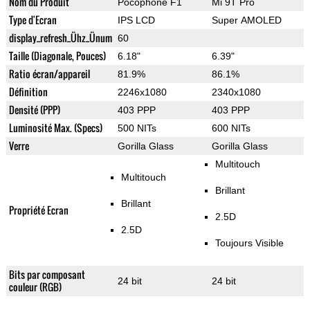
Nom du Produit
Pocophone F1
Mi 9T Pro
Type d'Ecran
IPS LCD
Super AMOLED
display_refresh_Ühz_Ünum
60
Taille (Diagonale, Pouces)
6.18"
6.39"
Ratio écran/appareil
81.9%
86.1%
Définition
2246x1080
2340x1080
Densité (PPP)
403 PPP
403 PPP
Luminosité Max. (Specs)
500 NITs
600 NITs
Verre
Gorilla Glass
Gorilla Glass
Multitouch
Multitouch
Brillant
Brillant
Propriété Ecran
2.5D
2.5D
Toujours Visible
Bits par composant
24 bit
24 bit
couleur (RGB)