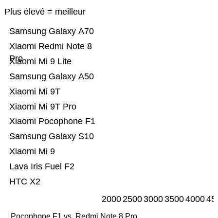
Plus élevé = meilleur
Samsung Galaxy A70
Xiaomi Redmi Note 8
Pro
Xiaomi Mi 9 Lite
Samsung Galaxy A50
Xiaomi Mi 9T
Xiaomi Mi 9T Pro
Xiaomi Pocophone F1
Samsung Galaxy S10
Xiaomi Mi 9
Lava Iris Fuel F2
HTC X2
2000
2500
3000
3500
4000
45
Pocophone F1 vs. Redmi Note 8 Pro