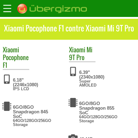
Xiaomi Pocophone F1 contre Xiaomi Mi 9T Pro
Xiaomi
Xiaomi
Mi
Pocophone
9T Pro
F1
6.39"
(2340x1080)
6.18"
Super
(2246x1080)
AMOLED
IPS LCD
6GO/8GO
6GO/8GO
Snapdragon 855
Snapdragon 845
SoC
SoC
64GO/128GO/256GO
64GO/128GO/256GO
Storage
Storage