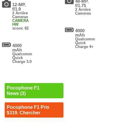
48-MP,
12-MP,
f/1.75
f/1.9
2 Arrière
2 Arrière
Cameras
Cameras
CAMERA
HW
score: 82
4000
mAh
Qualcomm
Quick
4000
Charge 4+
mAh
Qualcomm
Quick
Charge 3.0
Pocophone F1
News (3)
Pocophone F1 Prix
$319. Chercher