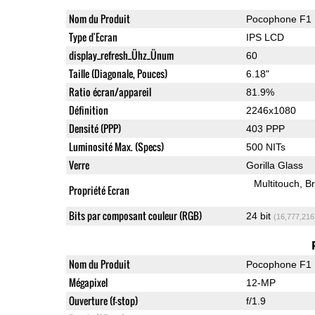
Nom du Produit
Pocophone F1
Type d'Ecran
IPS LCD
display_refresh_Ühz_Ünum
60
Taille (Diagonale, Pouces)
6.18"
Ratio écran/appareil
81.9%
Définition
2246x1080
Densité (PPP)
403 PPP
Luminosité Max. (Specs)
500 NITs
Verre
Gorilla Glass
Multitouch
Br
Propriété Ecran
Bits par composant couleur (RGB)
24 bit
(16,777,216
Nom du Produit
Pocophone F1
Mégapixel
12-MP
Ouverture (f-stop)
f/1.9