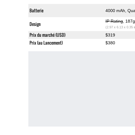
Batterie
4000 mAh, Qua
IP Rating
, 187
Design
(2.97 x 6.13 x 0.35 
Prix du marché (USD)
$319
Prix (au Lancement)
$380