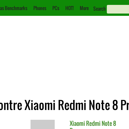
as Benchmarks
Phones
PCs
HOT!
More
Search
ontre Xiaomi Redmi Note 8 P
Xiaomi
Redmi Note 8