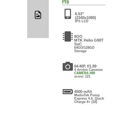
Pro
6.53"
(2340x1080)
IPS LCD
6GO
MTK Helio G90T
SoC
64GO/128GO
Storage
64-MP, f/1.89
4 Arrière Cameras
CAMERA HW
score: 121
4500 mAh
MediaTek Pump
Express 4.0, Quick
Charge 4+ (18)