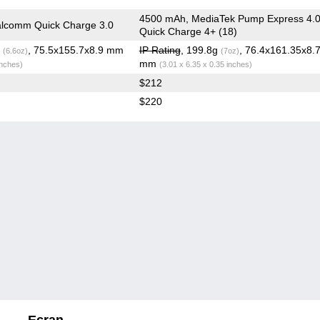
4500 mAh, MediaTek Pump Express 4.0
lcomm Quick Charge 3.0
Quick Charge 4+ (18)
g
, 75.5x155.7x8.9 mm
IP Rating
, 199.8g
, 76.4x161.35x8.
(6.6oz)
(7oz)
mm
inches)
(3.01 x 6.35 x 0.35 inches)
$212
$220
Ecran