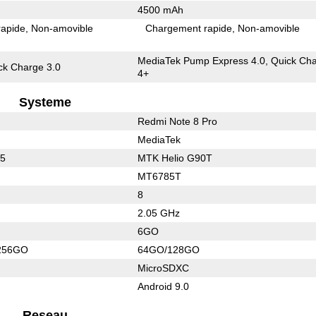
4500 mAh
rapide
Non-amovible
Chargement rapide
Non-amovible
MediaTek Pump Express 4.0, Quick Ch
k Charge 3.0
4+
Systeme
Redmi Note 8 Pro
MediaTek
45
MTK Helio G90T
MT6785T
8
2.05 GHz
6GO
256GO
64GO/128GO
MicroSDXC
Android 9.0
Reseau