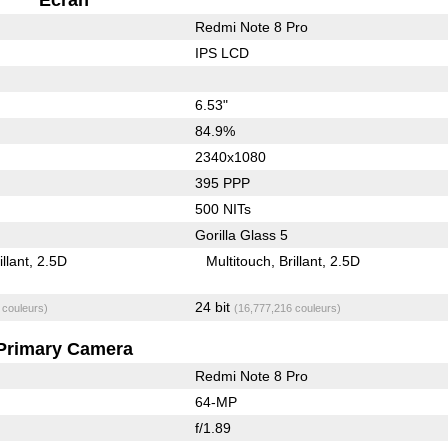
Redmi Note 8 Pro
IPS LCD
6.53"
84.9%
2340x1080
395 PPP
500 NITs
Gorilla Glass 5
illant
2.5D
Multitouch
Brillant
2.5D
24 bit
 couleurs)
(16,777,216 couleurs)
Primary Camera
Redmi Note 8 Pro
64-MP
f/1.89