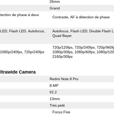
26mm
Grand
tection de phase à deux
Contraste
AF à détection de phase
 LED
Flash LED
Autofocus
Autofocus
Flash LED
Double Flash 
Quad Bayer
720p/120fps
720p/240fps
720p/960f
1080p/240fps
720p/240fps
1080p/30fps
1080p/60fps
1080p/120
2160p/30fps
ltrawide Camera
Redmi Note 8 Pro
8-MP
f/2.2
13mm
Très petit
Focus Fixe