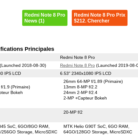
Redmi Note 8 Pro
Redmi Note 8 Pro Prix
News (1)
$212. Chercher
fications Principales
Redmi Note 8 Pro
(Launched 2018-08-30)
Redmi Note 8 Pro
(Launched 2019-08-
80 IPS LCD
6.53" 2340x1080 IPS LCD
26mm 64-MP f/1.89
(Primaire)
f/1.9
(Primaire)
13mm 8-MP f/2.2
pteur Bokeh
24mm 2-MP f/2.4
2-MP
+Capteur Bokeh
20-MP f/2
845 SoC
6GO/8GO RAM
MTK Helio G90T SoC
6GO RAM
/256GO Storage
MicroSDXC
64GO/128GO Storage
MicroSDXC