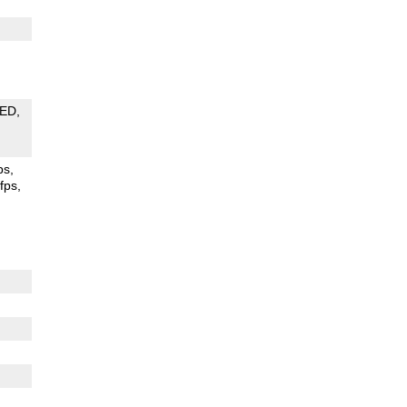
LED
ps
fps