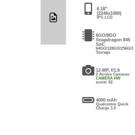
6.18"
(2246x1080)
IPS LCD
6GO/8GO
Snapdragon 845
SoC
64GO/128GO/256GO
Storage
12-MP, f/1.9
2 Arrière Cameras
CAMERA HW
score: 82
4000 mAh
Qualcomm Quick
Charge 3.0