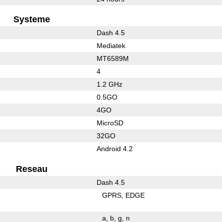
Systeme
Dash 4.5
Mediatek
MT6589M
4
1.2 GHz
0.5GO
4GO
MicroSD
32GO
Android 4.2
Reseau
Dash 4.5
GPRS
EDGE
a
b
g
n