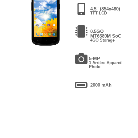
4.5" (854x480)
TFT LCD
0.5GO
MT6589M SoC
4GO Storage
5-MP
1 Arrière Appareil
Photo
2000 mAh