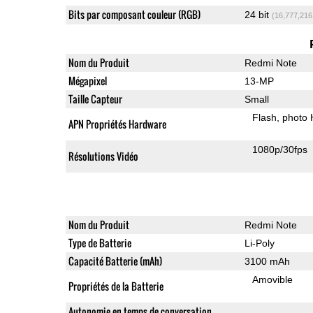
Bits par composant couleur (RGB)
24 bit
(16,777,216
Nom du Produit
Redmi Note
Mégapixel
13-MP
Taille Capteur
Small
Flash
photo
APN Propriétés Hardware
1080p/30fps
Résolutions Vidéo
Nom du Produit
Redmi Note
Type de Batterie
Li-Poly
Capacité Batterie (mAh)
3100 mAh
Amovible
Propriétés de la Batterie
Autonomie en temps de conversation