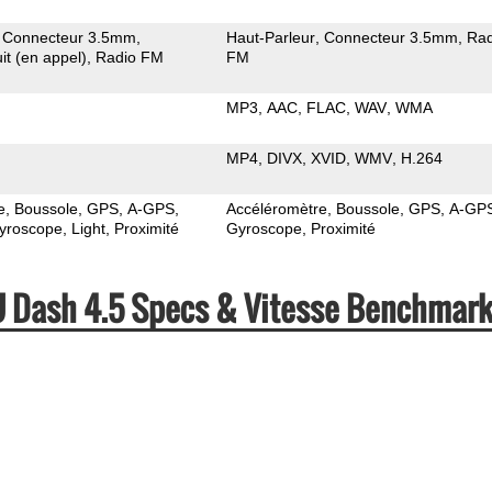
Connecteur 3.5mm
Haut-Parleur
Connecteur 3.5mm
Rad
it (en appel)
Radio FM
FM
MP3
AAC
FLAC
WAV
WMA
MP4
DIVX
XVID
WMV
H.264
e
Boussole
GPS
A-GPS
Accéléromètre
Boussole
GPS
A-GP
yroscope
Light
Proximité
Gyroscope
Proximité
U Dash 4.5 Specs & Vitesse Benchmar