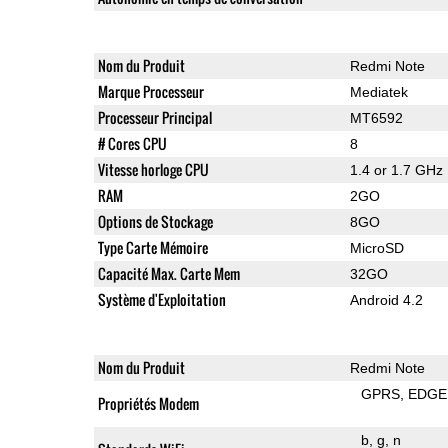
Nom du Produit
Redmi Note
Marque Processeur
Mediatek
Processeur Principal
MT6592
# Cores CPU
8
Vitesse horloge CPU
1.4 or 1.7 GHz
RAM
2GO
Options de Stockage
8GO
Type Carte Mémoire
MicroSD
Capacité Max. Carte Mem
32GO
Système d'Exploitation
Android 4.2
Nom du Produit
Redmi Note
GPRS
EDGE
Propriétés Modem
b
g
n