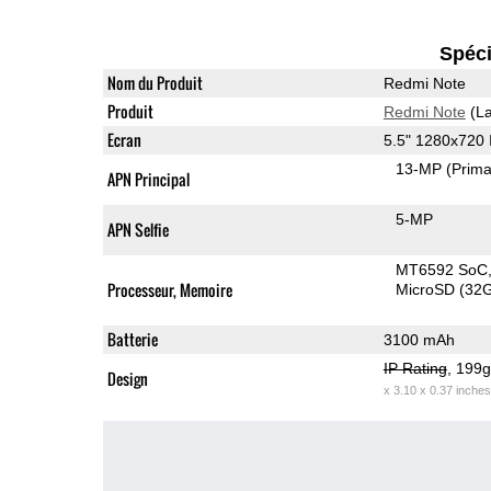
Spéci
Nom du Produit
Redmi Note
Produit
Redmi Note
(La
Ecran
5.5" 1280x720
13-MP
(Prima
APN Principal
5-MP
APN Selfie
MT6592 SoC
Processeur, Memoire
MicroSD (32
Batterie
3100 mAh
IP Rating
, 199
Design
x 3.10 x 0.37 inches