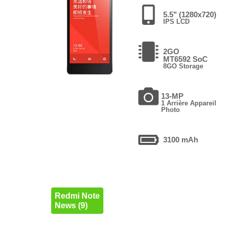
5.5" (1280x720)
IPS LCD
2GO
MT6592 SoC
8GO Storage
13-MP
1 Arrière Appareil
Photo
3100 mAh
Redmi Note
News (9)