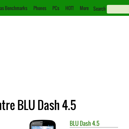
as Benchmarks
Phones
PCs
HOT!
More
Search
tre BLU Dash 4.5
BLU
Dash 4.5