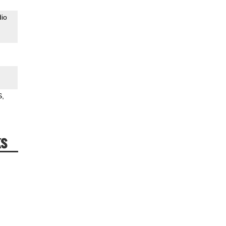
io
S
ks