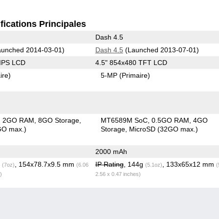
fications Principales
Dash 4.5
unched 2014-03-01)
Dash 4.5
(Launched 2013-07-01)
 IPS LCD
4.5" 854x480 TFT LCD
ire)
5-MP
(Primaire)
2GO RAM
8GO Storage
MT6589M SoC
0.5GO RAM
4GO
GO max.)
Storage
MicroSD (32GO max.)
2000 mAh
g
, 154x78.7x9.5 mm
IP Rating
, 144g
, 133x65x12 mm
(7oz)
(6.06
(5.1oz)
(
)
2.56 x 0.47 inches)