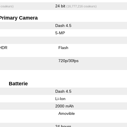
24 bit
 couleurs)
(16,777,216 couleurs)
Primary Camera
Dash 4.5
5-MP
 HDR
Flash
720p/30fps
Batterie
Dash 4.5
Li-Ion
2000 mAh
Amovible
24 hours