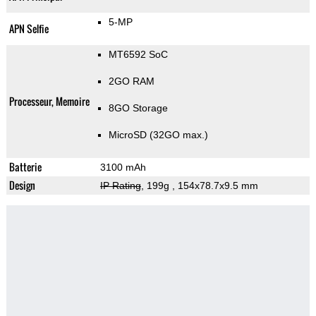
5-MP
APN Selfie
MT6592 SoC
2GO RAM
Processeur, Memoire
8GO Storage
MicroSD (32GO max.)
Batterie
3100 mAh
Design
IP Rating
, 199g
, 154x78.7x9.5 mm