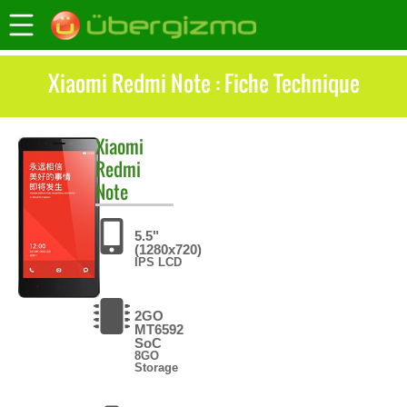
Xiaomi Redmi Note : Fiche Technique
Xiaomi
Redmi
Note
5.5"
(1280x720)
IPS LCD
2GO
MT6592
SoC
8GO
Storage