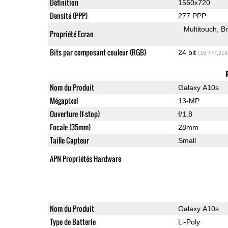
Définition
1560x720
Densité (PPP)
277 PPP
Multitouch
Br
Propriété Ecran
Bits par composant couleur (RGB)
24 bit
(16,777,216
Nom du Produit
Galaxy A10s
Mégapixel
13-MP
Ouverture (f-stop)
f/1.8
Focale (35mm)
28mm
Taille Capteur
Small
APN Propriétés Hardware
Nom du Produit
Galaxy A10s
Type de Batterie
Li-Poly