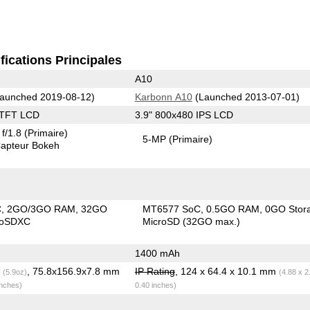
fications Principales
A10
aunched 2019-08-12)
Karbonn A10
(Launched 2013-07-01)
 TFT LCD
3.9" 800x480 IPS LCD
f/1.8
(Primaire)
5-MP
(Primaire)
apteur Bokeh
C
2GO/3GO RAM
32GO
MT6577 SoC
0.5GO RAM
0GO Stor
roSDXC
MicroSD (32GO max.)
1400 mAh
g
, 75.8x156.9x7.8 mm
IP Rating
, 124 x 64.4 x 10.1 mm
(5.9oz)
(4.88 x 2
inches)
0.40 inches)