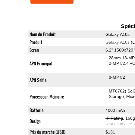
Spéci
Nom du Produit
Galaxy A10s
Produit
Galaxy A10s
(L
Ecran
6.2" 1560x720
28mm 13-MP 
APN Principal
2-MP f/2.4
+C
8-MP f/2
APN Selfie
MT6762) So
Processeur, Memoire
Storage
Mic
Batterie
4000 mAh
IP Rating
, 168
Design
(2.98 x 6.18 x 0.31 
Prix du marché (USD)
$131