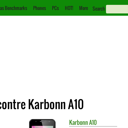
as Benchmarks
Phones
PCs
HOT!
More
Search
contre Karbonn A10
Karbonn
A10