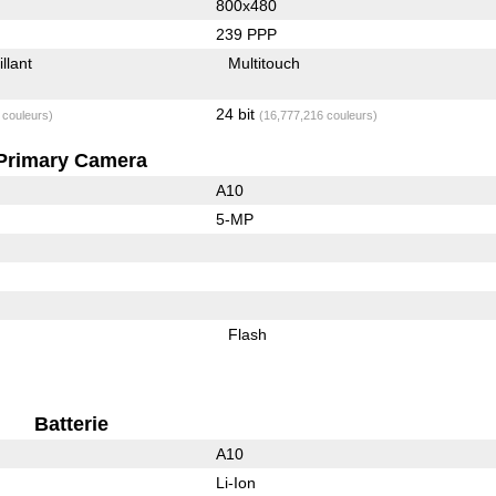
800x480
239 PPP
illant
Multitouch
24 bit
 couleurs)
(16,777,216 couleurs)
Primary Camera
A10
5-MP
Flash
Batterie
A10
Li-Ion