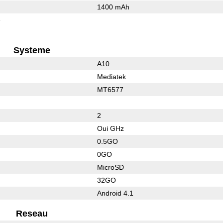
1400 mAh
e
Systeme
A10
Mediatek
MT6577
2
Oui GHz
0.5GO
0GO
MicroSD
32GO
Android 4.1
Reseau