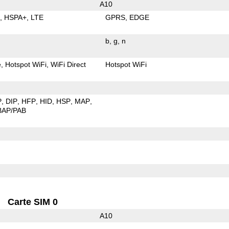
A10
E
HSPA+
LTE
GPRS
EDGE
b
g
n
e
Hotspot WiFi
WiFi Direct
Hotspot WiFi
P
DIP
HFP
HID
HSP
MAP
BAP/PAB
Carte SIM 0
A10