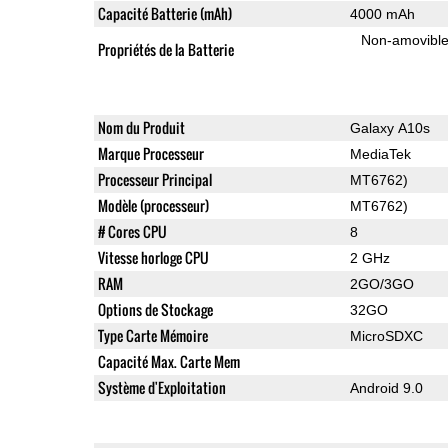
Capacité Batterie (mAh)
4000 mAh
Non-amovibl
Propriétés de la Batterie
Nom du Produit
Galaxy A10s
Marque Processeur
MediaTek
Processeur Principal
MT6762)
Modèle (processeur)
MT6762)
# Cores CPU
8
Vitesse horloge CPU
2 GHz
RAM
2GO/3GO
Options de Stockage
32GO
Type Carte Mémoire
MicroSDXC
Capacité Max. Carte Mem
Système d'Exploitation
Android 9.0