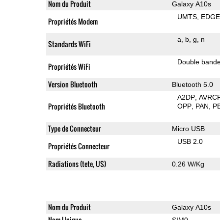
Nom du Produit
Galaxy A10s
UMTS
EDG
Propriétés Modem
a
b
g
n
Standards WiFi
Double band
Propriétés WiFi
Version Bluetooth
Bluetooth 5.0
A2DP
AVRC
Propriétés Bluetooth
OPP
PAN
P
Type de Connecteur
Micro USB
USB 2.0
Propriétés Connecteur
Radiations (tete, US)
0.26 W/Kg
Nom du Produit
Galaxy A10s
Nom Unique
SIM0