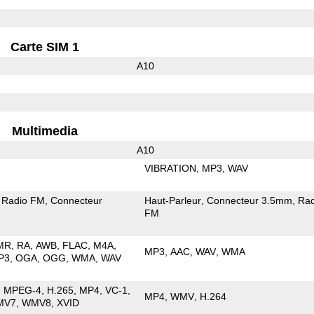
Carte SIM 1
A10
Multimedia
A10
VIBRATION
MP3
WAV
Radio FM
Connecteur
Haut-Parleur
Connecteur 3.5mm
Rad
FM
MR
RA
AWB
FLAC
M4A
MP3
AAC
WAV
WMA
P3
OGA
OGG
WMA
WAV
MPEG-4
H.265
MP4
VC-1
MP4
WMV
H.264
MV7
WMV8
XVID