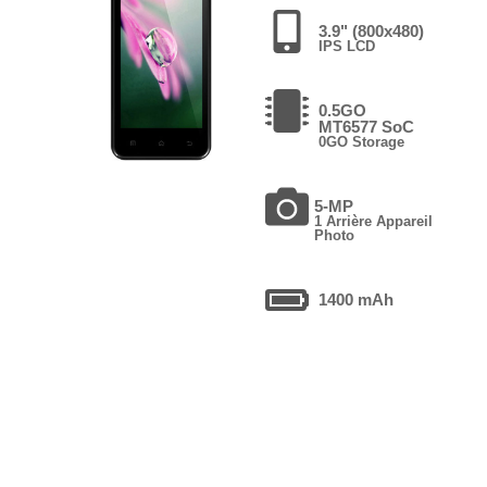
3.9" (800x480)
IPS LCD
0.5GO
MT6577 SoC
0GO Storage
5-MP
1 Arrière Appareil
Photo
1400 mAh