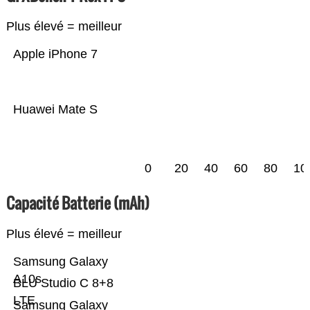
Plus élevé = meilleur
Apple iPhone 7
Huawei Mate S
0
20
40
60
80
10
Capacité Batterie (mAh)
Plus élevé = meilleur
Samsung Galaxy
A10s
BLU Studio C 8+8
LTE
Samsung Galaxy