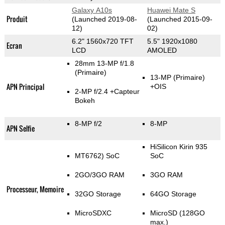
Galaxy A10s
Huawei Mate S
Produit
(Launched 2019-08-
(Launched 2015-09-
12)
02)
6.2" 1560x720 TFT
5.5" 1920x1080
Ecran
LCD
AMOLED
28mm 13-MP f/1.8
(Primaire)
13-MP
(Primaire)
APN Principal
+OIS
2-MP f/2.4
+Capteur
Bokeh
8-MP f/2
8-MP
APN Selfie
HiSilicon Kirin 935
MT6762) SoC
SoC
2GO/3GO RAM
3GO RAM
Processeur, Memoire
32GO Storage
64GO Storage
MicroSDXC
MicroSD (128GO
max.)