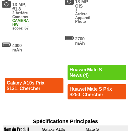
13-MP,
13-MP,
OIS
f/1.8
1
2 Arrière
Arrière
Cameras
Appareil
CAMERA
Photo
HW
score: 67
2700
mAh
4000
mAh
Huawei Mate S
News (4)
Galaxy A10s Prix
$131. Chercher
Huawei Mate S Prix
$250. Chercher
Spécifications Principales
Nom du Produit
Galaxy A10s
Mate S