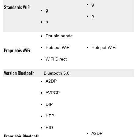
g
Standards WiFi
g
n
n
Double bande
Hotspot WiFi
Hotspot WiFi
Propriétés WiFi
WiFi Direct
Version Bluetooth
Bluetooth 5.0
A2DP
AVRCP
DIP
HFP
HID
A2DP
Propriétés Bluetooth