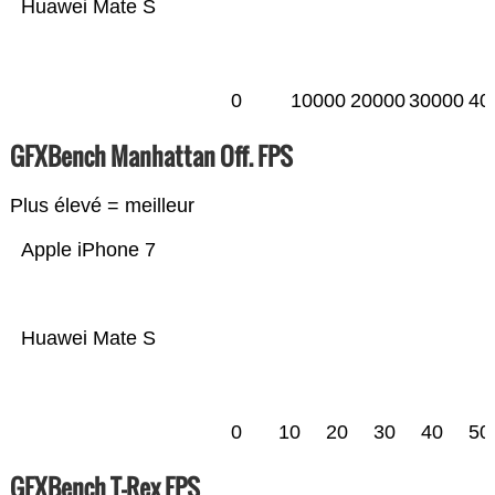
Huawei Mate S
0
10000
20000
30000
40
GFXBench Manhattan Off. FPS
Plus élevé = meilleur
Apple iPhone 7
Huawei Mate S
0
10
20
30
40
50
GFXBench T-Rex FPS