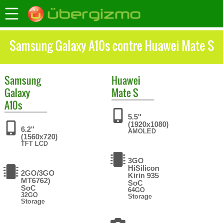
Samsung Galaxy A10s contre Huawei Mate S
Samsung
Huawei
Galaxy
Mate S
A10s
5.5"
(1920x1080)
6.2"
AMOLED
(1560x720)
TFT LCD
3GO
HiSilicon
2GO/3GO
Kirin 935
MT6762)
SoC
SoC
64GO
32GO
Storage
Storage