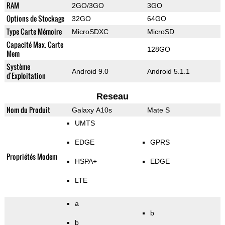
RAM
2GO/3GO
3GO
Options de Stockage
32GO
64GO
Type Carte Mémoire
MicroSDXC
MicroSD
Capacité Max. Carte
128GO
Mem
Système
Android 9.0
Android 5.1.1
d'Exploitation
Reseau
Nom du Produit
Galaxy A10s
Mate S
UMTS
EDGE
GPRS
Propriétés Modem
HSPA+
EDGE
LTE
a
b
b