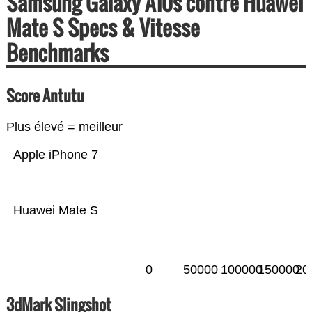
Samsung Galaxy A10s contre Huawei
Mate S Specs & Vitesse
Benchmarks
Score Antutu
Plus élevé = meilleur
Apple iPhone 7
Huawei Mate S
0
50000
100000
150000
20
3dMark Slingshot