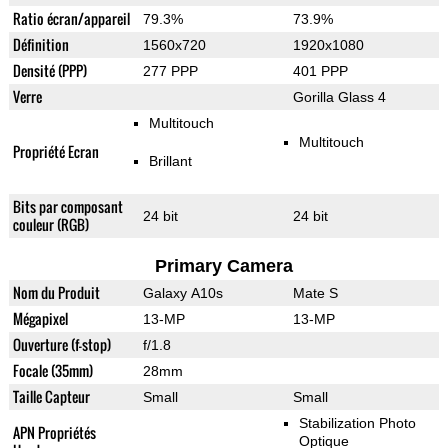
Ratio écran/appareil
79.3%
73.9%
Définition
1560x720
1920x1080
Densité (PPP)
277 PPP
401 PPP
Verre
Gorilla Glass 4
Multitouch
Multitouch
Propriété Ecran
Brillant
Bits par composant
24 bit
24 bit
couleur (RGB)
Primary Camera
Nom du Produit
Galaxy A10s
Mate S
Mégapixel
13-MP
13-MP
Ouverture (f-stop)
f/1.8
Focale (35mm)
28mm
Taille Capteur
Small
Small
Stabilization Photo
APN Propriétés
Optique