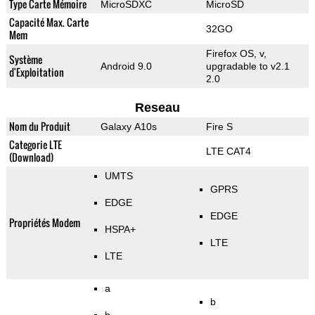
Type Carte Mémoire
MicroSDXC
MicroSD
Capacité Max. Carte
32GO
Mem
Firefox OS, v,
Système
Android 9.0
upgradable to v2.1
d'Exploitation
2.0
Reseau
Nom du Produit
Galaxy A10s
Fire S
Categorie LTE
LTE CAT4
(Download)
UMTS
GPRS
EDGE
EDGE
Propriétés Modem
HSPA+
LTE
LTE
a
b