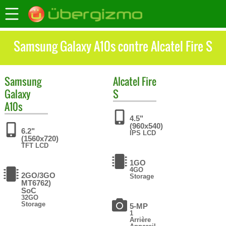
Samsung Galaxy A10s contre Alcatel Fire S
Samsung
Alcatel
Fire
Galaxy
S
A10s
4.5"
(960x540)
6.2"
IPS LCD
(1560x720)
TFT LCD
1GO
4GO
2GO/3GO
Storage
MT6762)
SoC
32GO
Storage
5-MP
1
Arrière