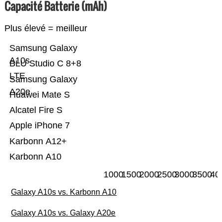
Capacité Batterie (mAh)
Plus élevé = meilleur
Samsung Galaxy
A10s
BLU Studio C 8+8
LTE
Samsung Galaxy
A20e
Huawei Mate S
Alcatel Fire S
Apple iPhone 7
Karbonn A12+
Karbonn A10
1000
1500
2000
2500
3000
3500
40
Galaxy A10s vs. Karbonn A10
Galaxy A10s vs. Galaxy A20e