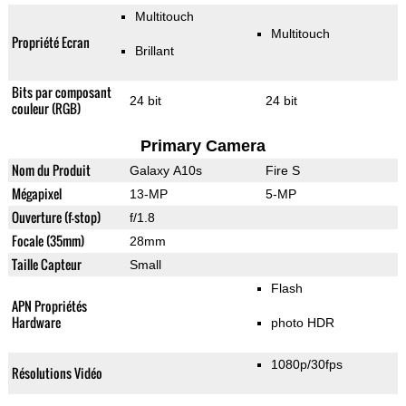
Multitouch
Multitouch
Propriété Ecran
Brillant
Bits par composant
24 bit
24 bit
couleur (RGB)
Primary Camera
Nom du Produit
Galaxy A10s
Fire S
Mégapixel
13-MP
5-MP
Ouverture (f-stop)
f/1.8
Focale (35mm)
28mm
Taille Capteur
Small
Flash
APN Propriétés
Hardware
photo HDR
1080p/30fps
Résolutions Vidéo