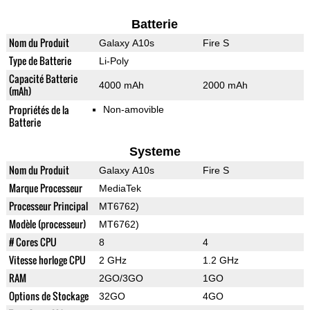
Batterie
Nom du Produit
Galaxy A10s
Fire S
Type de Batterie
Li-Poly
Capacité Batterie
4000 mAh
2000 mAh
(mAh)
Propriétés de la
Non-amovible
Batterie
Systeme
Nom du Produit
Galaxy A10s
Fire S
Marque Processeur
MediaTek
Processeur Principal
MT6762)
Modèle (processeur)
MT6762)
# Cores CPU
8
4
Vitesse horloge CPU
2 GHz
1.2 GHz
RAM
2GO/3GO
1GO
Options de Stockage
32GO
4GO