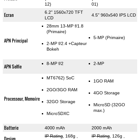
12)
01)
6.2" 1560x720 TFT
Ecran
4.5" 960x540 IPS LCD
LCD
28mm 13-MP f/1.8
(Primaire)
5-MP
(Primaire)
APN Principal
2-MP f/2.4
+Capteur
Bokeh
8-MP f/2
2-MP
APN Selfie
MT6762) SoC
1GO RAM
2GO/3GO RAM
4GO Storage
Processeur, Memoire
32GO Storage
MicroSD (32GO
max.)
MicroSDXC
Batterie
4000 mAh
2000 mAh
IP Rating
, 168g
,
IP Rating
, 126g
,
Design