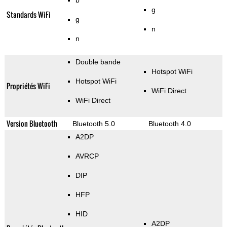
b
g
Standards WiFi
g
n
n
Double bande
Hotspot WiFi
Hotspot WiFi
Propriétés WiFi
WiFi Direct
WiFi Direct
Version Bluetooth
Bluetooth 5.0
Bluetooth 4.0
A2DP
AVRCP
DIP
HFP
HID
A2DP