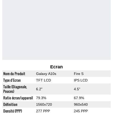
Ecran
Nom du Produit
Galaxy A10s
Fire S
Type d'Ecran
TFT LCD
IPS LCD
Taille (Diagonale,
6.2"
4.5"
Pouces)
Ratio écran/appareil
79.3%
67.9%
Définition
1560x720
960x540
Densité (PPP)
277 PPP
245 PPP