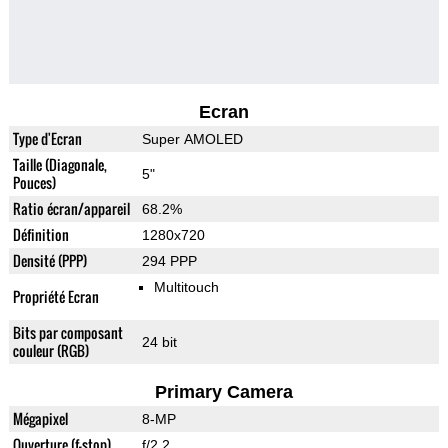
Ecran
Type d'Ecran
Super AMOLED
Taille (Diagonale,
5"
Pouces)
Ratio écran/appareil
68.2%
Définition
1280x720
Densité (PPP)
294 PPP
Multitouch
Propriété Ecran
Bits par composant
24 bit
couleur (RGB)
Primary Camera
Mégapixel
8-MP
Ouverture (f-stop)
f/2.2