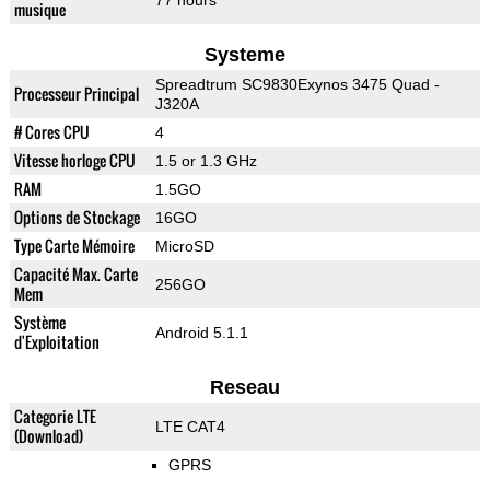
77 hours
musique
Systeme
Spreadtrum SC9830Exynos 3475 Quad -
Processeur Principal
J320A
# Cores CPU
4
Vitesse horloge CPU
1.5 or 1.3 GHz
RAM
1.5GO
Options de Stockage
16GO
Type Carte Mémoire
MicroSD
Capacité Max. Carte
256GO
Mem
Système
Android 5.1.1
d'Exploitation
Reseau
Categorie LTE
LTE CAT4
(Download)
GPRS