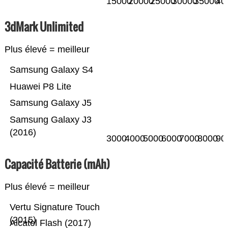
15000
20000
25000
30000
35000
40
3dMark Unlimited
Plus élevé = meilleur
Samsung Galaxy S4
Huawei P8 Lite
Samsung Galaxy J5
Samsung Galaxy J3
(2016)
3000
4000
5000
6000
7000
8000
90
Capacité Batterie (mAh)
Plus élevé = meilleur
Vertu Signature Touch
(2015)
Alcatel Flash (2017)