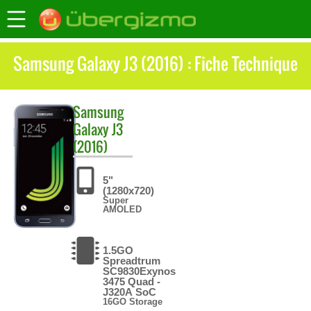
Samsung Galaxy J3 (2016) : Fiche Technique
Samsung
Galaxy J3
(2016)
5"
(1280x720)
Super
AMOLED
1.5GO
Spreadtrum
SC9830Exynos
3475 Quad -
J320A SoC
16GO Storage