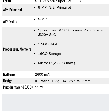
Ecran
5" 1280x720 Super AMOLED
8-MP f/2.2
(Primaire)
APN Principal
5-MP
APN Selfie
Spreadtrum SC9830Exynos 3475 Quad -
J320A SoC
1.5GO RAM
Processeur, Memoire
16GO Storage
MicroSD (256GO max.)
Batterie
2600 mAh
Design
IP Rating
, 138g
, 142.3x71x7.9 mm
Prix du marché (USD)
$179