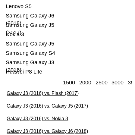
Lenovo S5
Samsung Galaxy J6
(2018)
Samsung Galaxy J5
(2017)
Nokia 3
Samsung Galaxy J5
Samsung Galaxy S4
Samsung Galaxy J3
(2016)
Huawei P8 Lite
1500
2000
2500
3000
35
Galaxy J3 (2016) vs. Flash (2017)
Galaxy J3 (2016) vs. Galaxy J5 (2017)
Galaxy J3 (2016) vs. Nokia 3
Galaxy J3 (2016) vs. Galaxy J6 (2018)