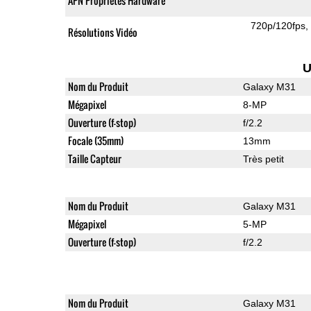
APN Propriétés Hardware
720p/120fps
Résolutions Vidéo
U
Nom du Produit
Galaxy M31
Mégapixel
8-MP
Ouverture (f-stop)
f/2.2
Focale (35mm)
13mm
Taille Capteur
Très petit
Nom du Produit
Galaxy M31
Mégapixel
5-MP
Ouverture (f-stop)
f/2.2
Nom du Produit
Galaxy M31