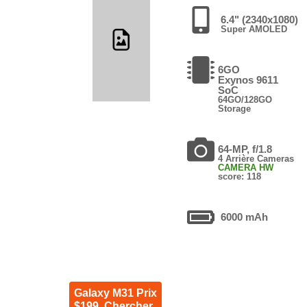
6.4" (2340x1080)
Super AMOLED
6GO
Exynos 9611
SoC
64GO/128GO
Storage
64-MP, f/1.8
4 Arrière Cameras
CAMERA HW
score: 118
6000 mAh
Galaxy M31 Prix
$199. Chercher