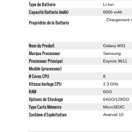
Type de Batterie
Li-Ion
Capacité Batterie (mAh)
6000 mAh
Chargement 
Propriétés de la Batterie
Nom du Produit
Galaxy M31
Marque Processeur
Samsung
Processeur Principal
Exynos 9611
Modèle (processeur)
# Cores CPU
8
Vitesse horloge CPU
2.3 GHz
RAM
6GO
Options de Stockage
64GO/128GO
Type Carte Mémoire
MicroSDXC
Système d'Exploitation
Android 10