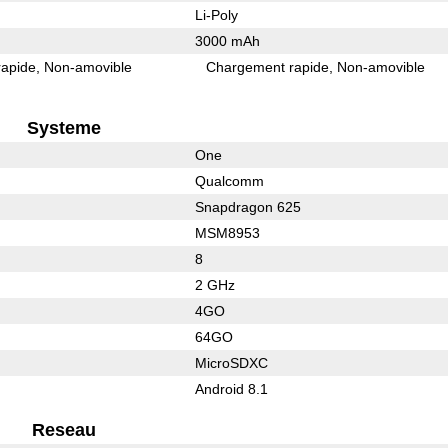
Li-Poly
3000 mAh
rapide
Non-amovible
Chargement rapide
Non-amovible
Systeme
One
Qualcomm
Snapdragon 625
MSM8953
8
2 GHz
4GO
64GO
MicroSDXC
Android 8.1
Reseau