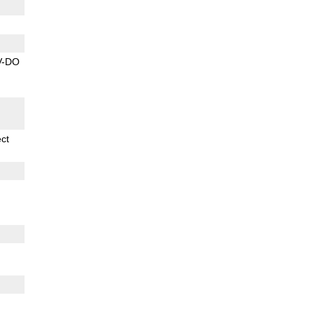
V-DO
ect