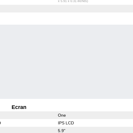
x 5.91 x 0.31 inches)
Ecran
One
D
IPS LCD
5.9"