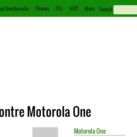
as Benchmarks
Phones
PCs
HOT!
More
Search
ontre Motorola One
Motorola
One