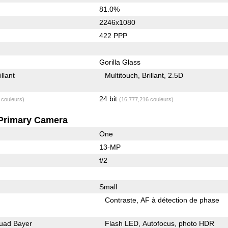
81.0%
2246x1080
422 PPP
Gorilla Glass
illant
Multitouch
Brillant
2.5D
24 bit
 couleurs)
(16,777,216 couleurs)
Primary Camera
One
13-MP
f/2
Small
Contraste
AF à détection de phase
uad Bayer
Flash LED
Autofocus
photo HDR