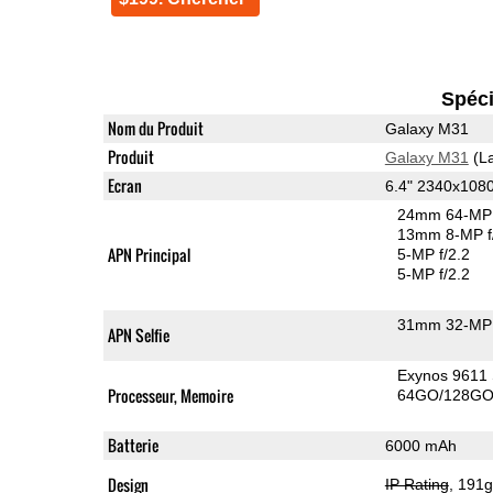
Spéci
Nom du Produit
Galaxy M31
Produit
Galaxy M31
(La
Ecran
6.4" 2340x10
24mm 64-MP 
13mm 8-MP f
APN Principal
5-MP f/2.2
5-MP f/2.2
31mm 32-MP 
APN Selfie
Exynos 9611
Processeur, Memoire
64GO/128GO 
Batterie
6000 mAh
Design
IP Rating
, 191