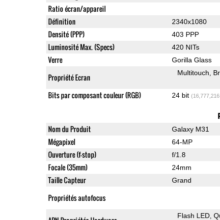
Ratio écran/appareil
Définition
2340x1080
Densité (PPP)
403 PPP
Luminosité Max. (Specs)
420 NITs
Verre
Gorilla Glass
Multitouch
Br
Propriété Ecran
Bits par composant couleur (RGB)
24 bit
(16,777,216
Nom du Produit
Galaxy M31
Mégapixel
64-MP
Ouverture (f-stop)
f/1.8
Focale (35mm)
24mm
Taille Capteur
Grand
Propriétés autofocus
Flash LED
Q