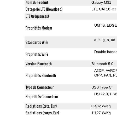
Nom du Produit
Galaxy M31
Categorie LTE (Download)
LTE CAT10
452
LTE (fréquences)
UMTS
EDG
Propriétés Modem
a
b
g
n
ac
Standards WiFi
Double band
Propriétés WiFi
Version Bluetooth
Bluetooth 5.0
A2DP
AVRC
Propriétés Bluetooth
OPP
PAN
P
Type de Connecteur
USB Type C
USB 2.0
US
Propriétés Connecteur
Radiations (tete, Eur)
0.482 W/Kg
Radiations (corps, Eur)
1.127 W/Kg