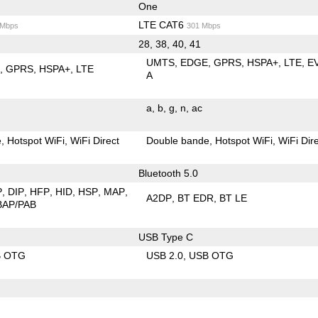
One
LTE CAT6
 Mbps
301 Mbps
28, 38, 40, 41
UMTS
EDGE
GPRS
HSPA+
LTE
E
E
GPRS
HSPA+
LTE
A
a
b
g
n
ac
e
Hotspot WiFi
WiFi Direct
Double bande
Hotspot WiFi
WiFi Dir
Bluetooth 5.0
P
DIP
HFP
HID
HSP
MAP
A2DP
BT EDR
BT LE
BAP/PAB
USB Type C
B OTG
USB 2.0
USB OTG