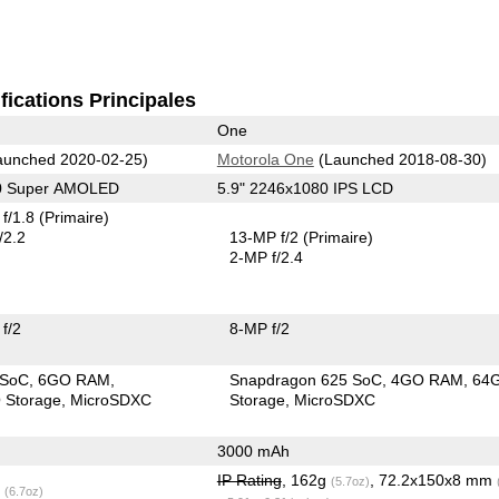
fications Principales
One
unched 2020-02-25)
Motorola One
(Launched 2018-08-30)
80 Super AMOLED
5.9" 2246x1080 IPS LCD
f/1.8
(Primaire)
/2.2
13-MP f/2
(Primaire)
2-MP f/2.4
f/2
8-MP f/2
 SoC
6GO RAM
Snapdragon 625 SoC
4GO RAM
64
Storage
MicroSDXC
Storage
MicroSDXC
3000 mAh
IP Rating
, 162g
, 72.2x150x8 mm
(5.7oz)
g
(6.7oz)