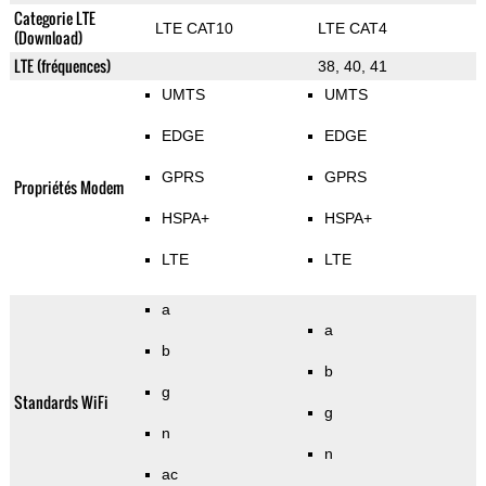
Categorie LTE
LTE CAT10
LTE CAT4
(Download)
LTE (fréquences)
38, 40, 41
UMTS
UMTS
EDGE
EDGE
GPRS
GPRS
Propriétés Modem
HSPA+
HSPA+
LTE
LTE
a
a
b
b
g
Standards WiFi
g
n
n
ac