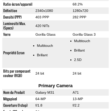
Ratio écran/appareil
68.2%
Définition
2340x1080
1280x720
Densité (PPP)
403 PPP
282 PPP
Luminosité Max.
420 NITs
(Specs)
Verre
Gorilla Glass
Gorilla Glass 3
Multitouch
Multitouch
Brillant
Propriété Ecran
Brillant
2.5D
Bits par composant
24 bit
24 bit
couleur (RGB)
Primary Camera
Nom du Produit
Galaxy M31
A71
Mégapixel
64-MP
13-MP
Ouverture (f-stop)
f/1.8
f/2.2