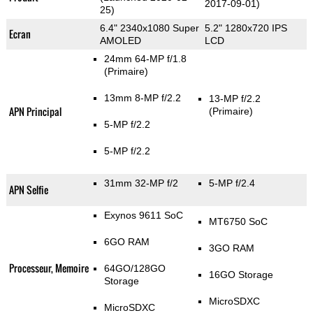
2017-09-01)
25)
6.4" 2340x1080 Super
5.2" 1280x720 IPS
Ecran
AMOLED
LCD
24mm 64-MP f/1.8
(Primaire)
13mm 8-MP f/2.2
13-MP f/2.2
APN Principal
(Primaire)
5-MP f/2.2
5-MP f/2.2
31mm 32-MP f/2
5-MP f/2.4
APN Selfie
Exynos 9611 SoC
MT6750 SoC
6GO RAM
3GO RAM
Processeur, Memoire
64GO/128GO
16GO Storage
Storage
MicroSDXC
MicroSDXC