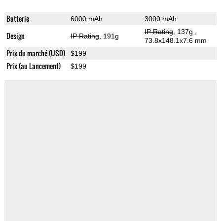
Batterie
6000 mAh
3000 mAh
IP Rating
, 137g
,
Design
IP Rating
, 191g
73.8x148.1x7.6 mm
Prix du marché (USD)
$199
Prix (au Lancement)
$199