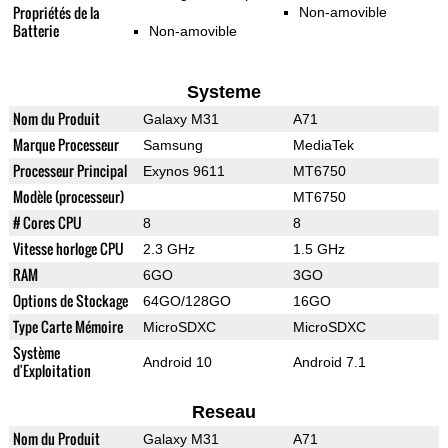
Propriétés de la
Non-amovible
Batterie
Non-amovible
Systeme
Nom du Produit
Galaxy M31
A71
Marque Processeur
Samsung
MediaTek
Processeur Principal
Exynos 9611
MT6750
Modèle (processeur)
MT6750
# Cores CPU
8
8
Vitesse horloge CPU
2.3 GHz
1.5 GHz
RAM
6GO
3GO
Options de Stockage
64GO/128GO
16GO
Type Carte Mémoire
MicroSDXC
MicroSDXC
Système
Android 10
Android 7.1
d'Exploitation
Reseau
Nom du Produit
Galaxy M31
A71