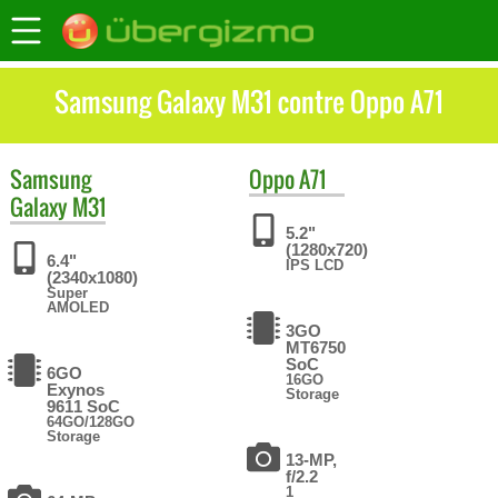
Samsung Galaxy M31 contre Oppo A71
Samsung
Oppo
A71
Galaxy M31
5.2"
(1280x720)
6.4"
IPS LCD
(2340x1080)
Super
AMOLED
3GO
MT6750
SoC
6GO
16GO
Exynos
Storage
9611 SoC
64GO/128GO
Storage
13-MP,
f/2.2
1