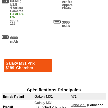
64-MP,
Arrière
f/1.8
Appareil
4 Arrière
Photo
Cameras
CAMERA
HW
score:
3000
118
mAh
6000
mAh
Galaxy M31 Prix
$199. Chercher
Spécifications Principales
Nom du Produit
Galaxy M31
A71
Galaxy M31
Oppo A71
(Launched
Produit
(Launched 2020-02-