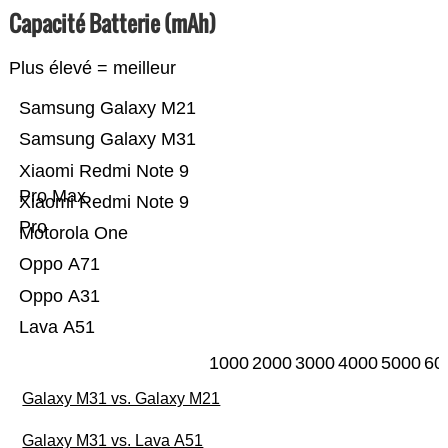
Capacité Batterie (mAh)
Plus élevé = meilleur
Samsung Galaxy M21
Samsung Galaxy M31
Xiaomi Redmi Note 9
Pro Max
Xiaomi Redmi Note 9
Pro
Motorola One
Oppo A71
Oppo A31
Lava A51
1000
2000
3000
4000
5000
60
Galaxy M31 vs. Galaxy M21
Galaxy M31 vs. Lava A51