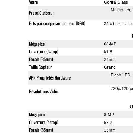
Verre
Gorilla Glass
Multitouch
Propriété Ecran
Bits par composant couleur (RGB)
24 bit
(16,777,216
Mégapixel
64-MP
Ouverture (f-stop)
f/1.8
Focale (35mm)
24mm
Taille Capteur
Grand
Flash LED
APN Propriétés Hardware
720p/120fp
Résolutions Vidéo
U
Mégapixel
8-MP
Ouverture (f-stop)
f/2.2
Focale (35mm)
13mm