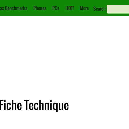
as Benchmarks
Phones
PCs
HOT!
More
Search
Fiche Technique