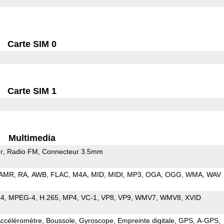
Carte SIM 0
Carte SIM 1
Multimedia
r
Radio FM
Connecteur 3.5mm
AMR
RA
AWB
FLAC
M4A
MID
MIDI
MP3
OGA
OGG
WMA
WAV
64
MPEG-4
H.265
MP4
VC-1
VP8
VP9
WMV7
WMV8
XVID
ccéléromètre
Boussole
Gyroscope
Empreinte digitale
GPS
A-GPS