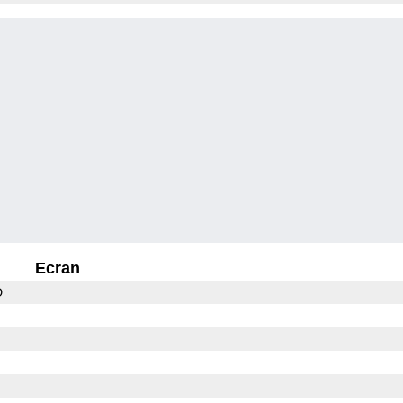
Ecran
D