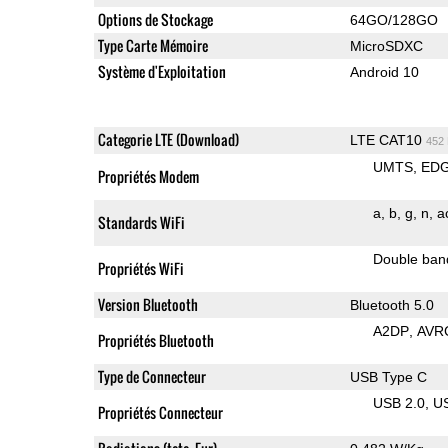
Options de Stockage
64GO/128GO
Type Carte Mémoire
MicroSDXC
Système d'Exploitation
Android 10
Categorie LTE (Download)
LTE CAT10
452
UMTS
ED
Propriétés Modem
a
b
g
n
a
Standards WiFi
Double ban
Propriétés WiFi
Version Bluetooth
Bluetooth 5.0
A2DP
AVR
Propriétés Bluetooth
Type de Connecteur
USB Type C
USB 2.0
U
Propriétés Connecteur