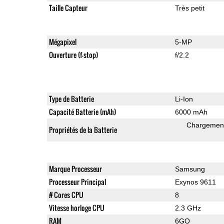
Taille Capteur
Très petit
Mégapixel
5-MP
Ouverture (f-stop)
f/2.2
Type de Batterie
Li-Ion
Capacité Batterie (mAh)
6000 mAh
Chargement
Propriétés de la Batterie
Marque Processeur
Samsung
Processeur Principal
Exynos 9611
# Cores CPU
8
Vitesse horloge CPU
2.3 GHz
RAM
6GO