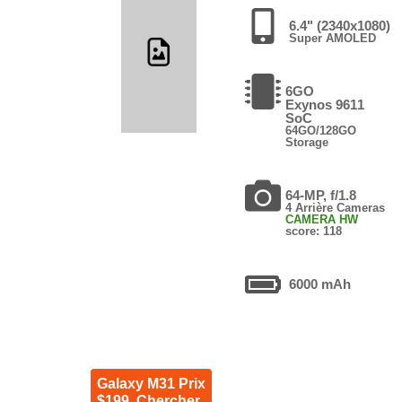
6.4" (2340x1080)
Super AMOLED
6GO
Exynos 9611
SoC
64GO/128GO
Storage
64-MP, f/1.8
4 Arrière Cameras
CAMERA HW
score: 118
6000 mAh
Galaxy M31 Prix
$199. Chercher