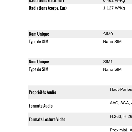
Radiations (tete, Eur)
0.482 W/Kg
Radiations (corps, Eur)
1.127 W/Kg
Nom Unique
SIM0
Type de SIM
Nano SIM
Nom Unique
SIM1
Type de SIM
Nano SIM
Haut-Parleu
Propriétés Audio
AAC
3GA
Formats Audio
H.263
H.2
Formats Lecture Vidéo
Proximité
A