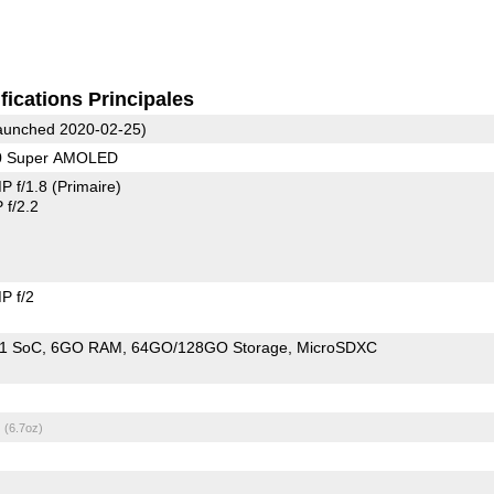
fications Principales
unched 2020-02-25)
80 Super AMOLED
P f/1.8
(Primaire)
f/2.2
P f/2
11 SoC
6GO RAM
64GO/128GO Storage
MicroSDXC
g
(6.7oz)