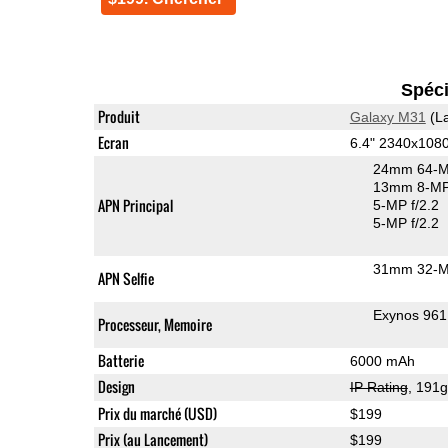
Spéci
Produit
Galaxy M31
(La
Ecran
6.4" 2340x10
24mm 64-M
13mm 8-MP 
APN Principal
5-MP f/2.2
5-MP f/2.2
31mm 32-M
APN Selfie
Exynos 96
Processeur, Memoire
Batterie
6000 mAh
Design
IP Rating
, 191
Prix du marché (USD)
$199
Prix (au Lancement)
$199