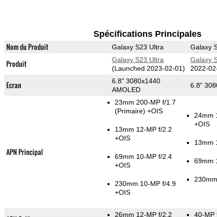
Spécifications Principales
Nom du Produit
Galaxy S23 Ultra
Galaxy S
Galaxy S23 Ultra
Galaxy S
Produit
(Launched 2023-02-01)
2022-02
6.8" 3080x1440
Ecran
6.8" 30
AMOLED
23mm 200-MP f/1.7
(Primaire)
+OIS
24mm 1
+OIS
13mm 12-MP f/2.2
+OIS
13mm 1
APN Principal
69mm 10-MP f/2.4
69mm 1
+OIS
230mm 
230mm 10-MP f/4.9
+OIS
26mm 12-MP f/2.2
40-MP 