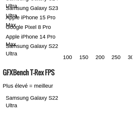
Ultra
Samsung Galaxy S23
Ultra
Apple iPhone 15 Pro
Max
Google Pixel 8 Pro
Apple iPhone 14 Pro
Max
Samsung Galaxy S22
Ultra
100
150
200
250
30
GFXBench T-Rex FPS
Plus élevé = meilleur
Samsung Galaxy S22
Ultra