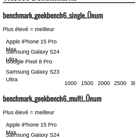
benchmark_geekbench6_single_Ünum
Plus élevé = meilleur
Apple iPhone 15 Pro
Max
Samsung Galaxy S24
Ultra
Google Pixel 8 Pro
Samsung Galaxy S23
Ultra
1000
1500
2000
2500
30
benchmark_geekbench6_multi_Ünum
Plus élevé = meilleur
Apple iPhone 15 Pro
Max
Samsung Galaxy S24