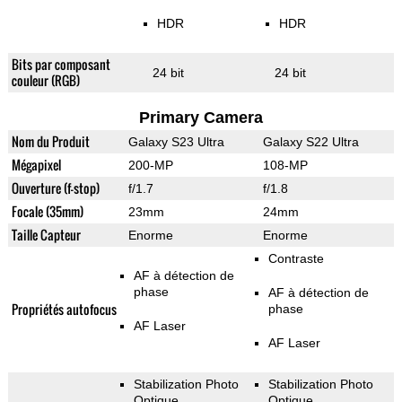
HDR
HDR
Bits par composant
24 bit
24 bit
couleur (RGB)
Primary Camera
Nom du Produit
Galaxy S23 Ultra
Galaxy S22 Ultra
Mégapixel
200-MP
108-MP
Ouverture (f-stop)
f/1.7
f/1.8
Focale (35mm)
23mm
24mm
Taille Capteur
Enorme
Enorme
Contraste
AF à détection de
phase
AF à détection de
Propriétés autofocus
phase
AF Laser
AF Laser
Stabilization Photo
Stabilization Photo
Optique
Optique