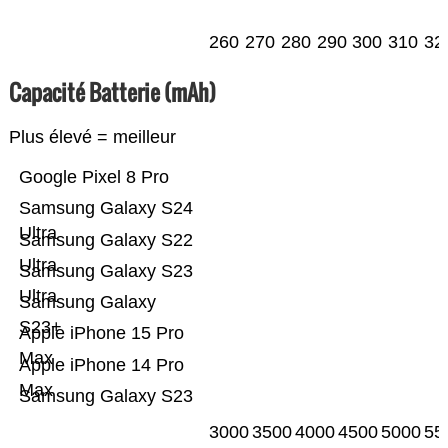
260
270
280
290
300
310
32
Capacité Batterie (mAh)
Plus élevé = meilleur
Google Pixel 8 Pro
Samsung Galaxy S24
Ultra
Samsung Galaxy S22
Ultra
Samsung Galaxy S23
Ultra
Samsung Galaxy
S23+
Apple iPhone 15 Pro
Max
Apple iPhone 14 Pro
Max
Samsung Galaxy S23
3000
3500
4000
4500
5000
55