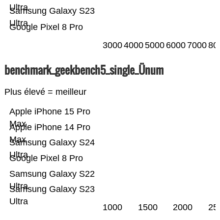
Ultra
Samsung Galaxy S23
Ultra
Google Pixel 8 Pro
3000
4000
5000
6000
7000
80
benchmark_geekbench5_single_Ünum
Plus élevé = meilleur
Apple iPhone 15 Pro
Max
Apple iPhone 14 Pro
Max
Samsung Galaxy S24
Ultra
Google Pixel 8 Pro
Samsung Galaxy S22
Ultra
Samsung Galaxy S23
Ultra
1000
1500
2000
25