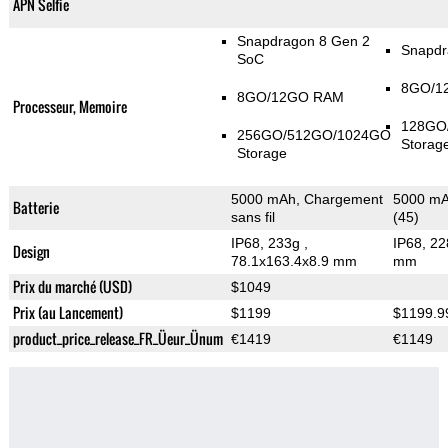
APN Selfie
Snapdragon 8 Gen 2
Snapdr
SoC
8GO/1
8GO/12GO RAM
Processeur, Memoire
128GO
256GO/512GO/1024GO
Storag
Storage
5000 mAh, Chargement
5000 mAh
Batterie
sans fil
(45)
IP68, 233g
,
IP68, 2
Design
78.1x163.4x8.9 mm
mm
Prix du marché (USD)
$1049
Prix (au Lancement)
$1199
$1199.9
product_price_release_FR_Üeur_Ünum
€1419
€1149