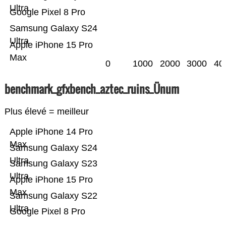
Ultra
Google Pixel 8 Pro
Samsung Galaxy S24
Ultra
Apple iPhone 15 Pro
Max
0
1000
2000
3000
40
benchmark_gfxbench_aztec_ruins_Ünum
Plus élevé = meilleur
Apple iPhone 14 Pro
Max
Samsung Galaxy S24
Ultra
Samsung Galaxy S23
Ultra
Apple iPhone 15 Pro
Max
Samsung Galaxy S22
Ultra
Google Pixel 8 Pro