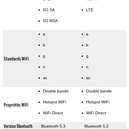
5G SA
LTE
5G NSA
a
a
b
b
g
g
Standards WiFi
n
n
ac
ac
Double bande
Double bande
Hotspot WiFi
Hotspot WiFi
Propriétés WiFi
WiFi Direct
WiFi Direct
Version Bluetooth
Bluetooth 5.3
Bluetooth 5.2