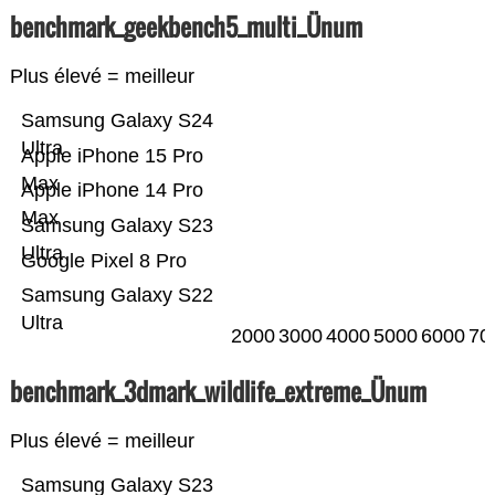
benchmark_geekbench5_multi_Ünum
Plus élevé = meilleur
Samsung Galaxy S24
Ultra
Apple iPhone 15 Pro
Max
Apple iPhone 14 Pro
Max
Samsung Galaxy S23
Ultra
Google Pixel 8 Pro
Samsung Galaxy S22
Ultra
2000
3000
4000
5000
6000
70
benchmark_3dmark_wildlife_extreme_Ünum
Plus élevé = meilleur
Samsung Galaxy S23