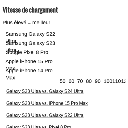
Vitesse de chargement
Plus élevé = meilleur
Samsung Galaxy S22
Ultra
Samsung Galaxy S23
Ultra
Google Pixel 8 Pro
Apple iPhone 15 Pro
Max
Apple iPhone 14 Pro
Max
50
60
70
80
90
100
110
12
Galaxy S23 Ultra vs. Galaxy S24 Ultra
Galaxy S23 Ultra vs. iPhone 15 Pro Max
Galaxy S23 Ultra vs. Galaxy S22 Ultra
Galaxy S23 Ultra vs. Pixel 8 Pro