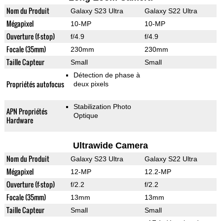
Nom du Produit
Galaxy S23 Ultra
Galaxy S22 Ultra
Mégapixel
10-MP
10-MP
Ouverture (f-stop)
f/4.9
f/4.9
Focale (35mm)
230mm
230mm
Taille Capteur
Small
Small
Détection de phase à
Propriétés autofocus
deux pixels
Stabilization Photo
APN Propriétés
Optique
Hardware
Ultrawide Camera
Nom du Produit
Galaxy S23 Ultra
Galaxy S22 Ultra
Mégapixel
12-MP
12.2-MP
Ouverture (f-stop)
f/2.2
f/2.2
Focale (35mm)
13mm
13mm
Taille Capteur
Small
Small