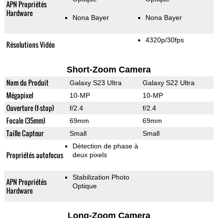
APN Propriétés
Hardware
Nona Bayer
Nona Bayer
4320p/30fps
Résolutions Vidéo
Short-Zoom Camera
Nom du Produit
Galaxy S23 Ultra
Galaxy S22 Ultra
Mégapixel
10-MP
10-MP
Ouverture (f-stop)
f/2.4
f/2.4
Focale (35mm)
69mm
69mm
Taille Capteur
Small
Small
Détection de phase à
Propriétés autofocus
deux pixels
Stabilization Photo
APN Propriétés
Optique
Hardware
Long-Zoom Camera