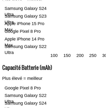
Samsung Galaxy S24
Ultra
Samsung Galaxy S23
Ultra
Apple iPhone 15 Pro
Max
Google Pixel 8 Pro
Apple iPhone 14 Pro
Max
Samsung Galaxy S22
Ultra
100
150
200
250
30
Capacité Batterie (mAh)
Plus élevé = meilleur
Google Pixel 8 Pro
Samsung Galaxy S22
Ultra
Samsung Galaxy S24