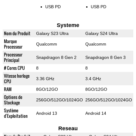
USB PD
USB PD
Systeme
Nom du Produit
Galaxy S23 Ultra
Galaxy S24 Ultra
Marque
Qualcomm
Qualcomm
Processeur
Processeur
Snapdragon 8 Gen 2
Snapdragon 8 Gen 3
Principal
# Cores CPU
8
8
Vitesse horloge
3.36 GHz
3.4 GHz
CPU
RAM
8GO/12GO
8GO/12GO
Options de
256GO/512GO/1024GO
256GO/512GO/1024GO
Stockage
Système
Android 13
Android 14
d'Exploitation
Reseau