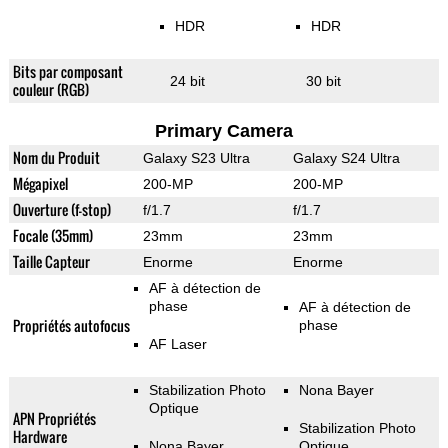
HDR
HDR
Bits par composant
24 bit
30 bit
couleur (RGB)
Primary Camera
Nom du Produit
Galaxy S23 Ultra
Galaxy S24 Ultra
Mégapixel
200-MP
200-MP
Ouverture (f-stop)
f/1.7
f/1.7
Focale (35mm)
23mm
23mm
Taille Capteur
Enorme
Enorme
AF à détection de
phase
AF à détection de
Propriétés autofocus
phase
AF Laser
Stabilization Photo
Nona Bayer
Optique
APN Propriétés
Stabilization Photo
Hardware
Nona Bayer
Optique