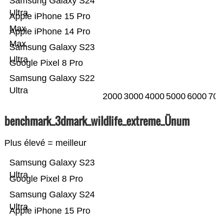
Samsung Galaxy S24
Ultra
Apple iPhone 15 Pro
Max
Apple iPhone 14 Pro
Max
Samsung Galaxy S23
Ultra
Google Pixel 8 Pro
Samsung Galaxy S22
Ultra
2000
3000
4000
5000
6000
70
benchmark_3dmark_wildlife_extreme_Ünum
Plus élevé = meilleur
Samsung Galaxy S23
Ultra
Google Pixel 8 Pro
Samsung Galaxy S24
Ultra
Apple iPhone 15 Pro