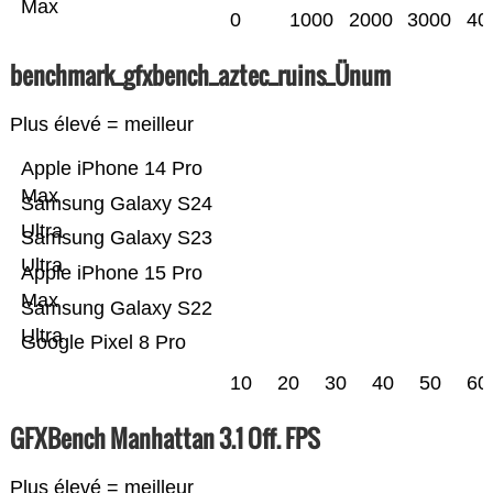
Max
0
1000
2000
3000
40
benchmark_gfxbench_aztec_ruins_Ünum
Plus élevé = meilleur
Apple iPhone 14 Pro
Max
Samsung Galaxy S24
Ultra
Samsung Galaxy S23
Ultra
Apple iPhone 15 Pro
Max
Samsung Galaxy S22
Ultra
Google Pixel 8 Pro
10
20
30
40
50
60
GFXBench Manhattan 3.1 Off. FPS
Plus élevé = meilleur