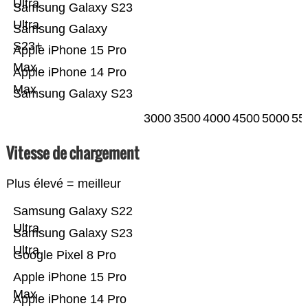
Ultra
Samsung Galaxy S23
Ultra
Samsung Galaxy
S23+
Apple iPhone 15 Pro
Max
Apple iPhone 14 Pro
Max
Samsung Galaxy S23
3000
3500
4000
4500
5000
55
Vitesse de chargement
Plus élevé = meilleur
Samsung Galaxy S22
Ultra
Samsung Galaxy S23
Ultra
Google Pixel 8 Pro
Apple iPhone 15 Pro
Max
Apple iPhone 14 Pro