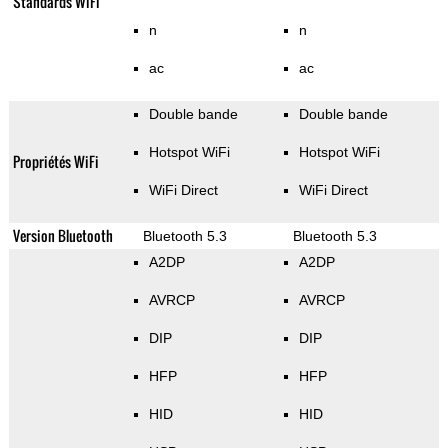
Standards WiFi
n
n
ac
ac
Double bande
Double bande
Hotspot WiFi
Hotspot WiFi
Propriétés WiFi
WiFi Direct
WiFi Direct
Version Bluetooth
Bluetooth 5.3
Bluetooth 5.3
A2DP
A2DP
AVRCP
AVRCP
DIP
DIP
HFP
HFP
HID
HID