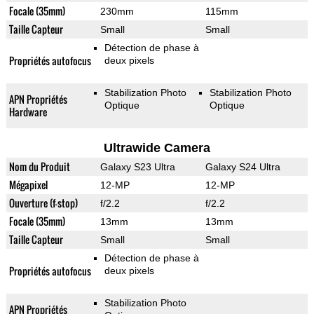
Focale (35mm)
230mm
115mm
Taille Capteur
Small
Small
Détection de phase à
Propriétés autofocus
deux pixels
Stabilization Photo
Stabilization Photo
APN Propriétés
Optique
Optique
Hardware
Ultrawide Camera
Nom du Produit
Galaxy S23 Ultra
Galaxy S24 Ultra
Mégapixel
12-MP
12-MP
Ouverture (f-stop)
f/2.2
f/2.2
Focale (35mm)
13mm
13mm
Taille Capteur
Small
Small
Détection de phase à
Propriétés autofocus
deux pixels
Stabilization Photo
APN Propriétés