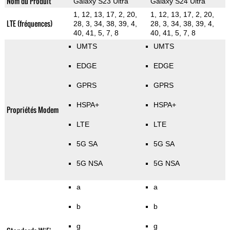
Nom du Produit
Galaxy S23 Ultra
Galaxy S24 Ultra
1, 12, 13, 17, 2, 20,
1, 12, 13, 17, 2, 20,
LTE (fréquences)
28, 3, 34, 38, 39, 4,
28, 3, 34, 38, 39, 4,
40, 41, 5, 7, 8
40, 41, 5, 7, 8
UMTS
UMTS
EDGE
EDGE
GPRS
GPRS
HSPA+
HSPA+
Propriétés Modem
LTE
LTE
5G SA
5G SA
5G NSA
5G NSA
a
a
b
b
g
g