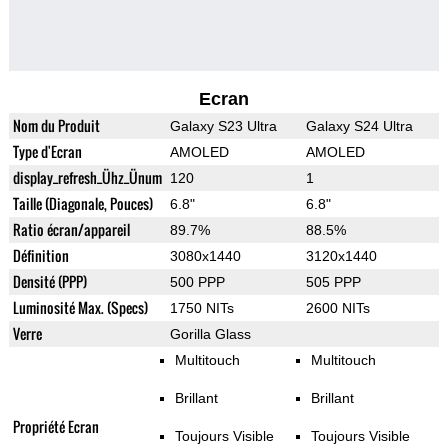
Ecran
Nom du Produit
Galaxy S23 Ultra
Galaxy S24 Ultra
Type d'Ecran
AMOLED
AMOLED
display_refresh_Ühz_Ünum
120
1
Taille (Diagonale, Pouces)
6.8"
6.8"
Ratio écran/appareil
89.7%
88.5%
Définition
3080x1440
3120x1440
Densité (PPP)
500 PPP
505 PPP
Luminosité Max. (Specs)
1750 NITs
2600 NITs
Verre
Gorilla Glass
Multitouch
Multitouch
Brillant
Brillant
Propriété Ecran
Toujours Visible
Toujours Visible