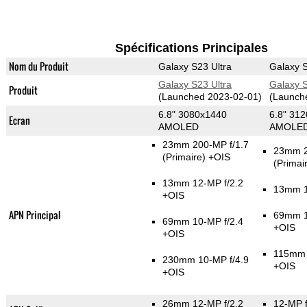
Spécifications Principales
Nom du Produit
Galaxy S23 Ultra
Galaxy S
Galaxy S23 Ultra
Galaxy S
Produit
(Launched 2023-02-01)
(Launch
6.8" 3080x1440
6.8" 31
Ecran
AMOLED
AMOLE
23mm 200-MP f/1.7
23mm 2
(Primaire)
+OIS
(Primai
13mm 12-MP f/2.2
13mm 1
+OIS
APN Principal
69mm 1
69mm 10-MP f/2.4
+OIS
+OIS
115mm 
230mm 10-MP f/4.9
+OIS
+OIS
26mm 12-MP f/2.2
12-MP f