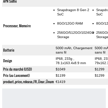
APN Selfie
Snapdragon 8 Gen 2
Snapdr
SoC
SoC
8GO/12GO RAM
8GO/1
Processeur, Memoire
256GO/512GO/1024GO
256GO
Storage
Storag
5000 mAh, Chargement
5000 mA
Batterie
sans fil
sans fil
IP68, 233g
,
IP68, 2
Design
78.1x163.4x8.9 mm
79x162.
Prix du marché (USD)
$1049
$1299
Prix (au Lancement)
$1199
$1299
product_price_release_FR_Üeur_Ünum
€1419