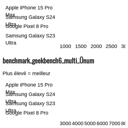
Apple iPhone 15 Pro
Max
Samsung Galaxy S24
Ultra
Google Pixel 8 Pro
Samsung Galaxy S23
Ultra
1000
1500
2000
2500
30
benchmark_geekbench6_multi_Ünum
Plus élevé = meilleur
Apple iPhone 15 Pro
Max
Samsung Galaxy S24
Ultra
Samsung Galaxy S23
Ultra
Google Pixel 8 Pro
3000
4000
5000
6000
7000
80