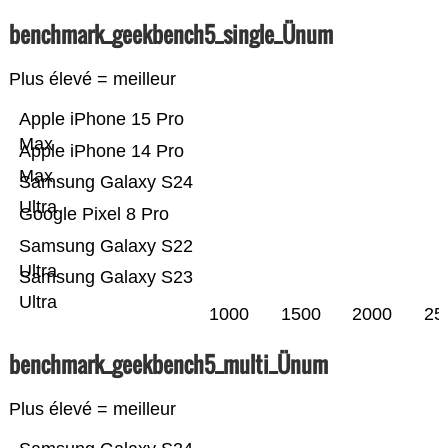
benchmark_geekbench5_single_Ünum
Plus élevé = meilleur
Apple iPhone 15 Pro
Max
Apple iPhone 14 Pro
Max
Samsung Galaxy S24
Ultra
Google Pixel 8 Pro
Samsung Galaxy S22
Ultra
Samsung Galaxy S23
Ultra
1000
1500
2000
25
benchmark_geekbench5_multi_Ünum
Plus élevé = meilleur