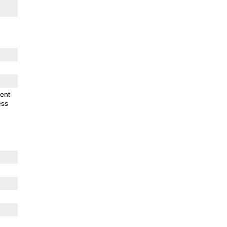
ent
ess