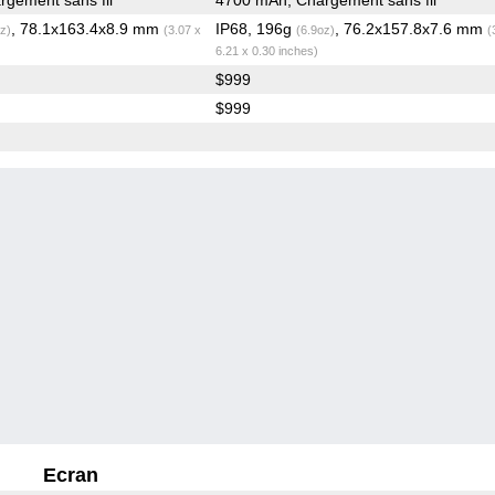
, 78.1x163.4x8.9 mm
IP68, 196g
, 76.2x157.8x7.6 mm
z)
(3.07 x
(6.9oz)
(
6.21 x 0.30 inches)
$999
$999
Ecran