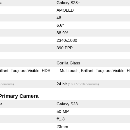
ra
Galaxy S23+
AMOLED
48
6.6"
88.9%
2340x1080
390 PPP
Gorilla Glass
illant
Toujours Visible
HDR
Multitouch
Brillant
Toujours Visible
H
24 bit
 couleurs)
(16,777,216 couleurs)
Primary Camera
ra
Galaxy S23+
50-MP
f/1.8
23mm