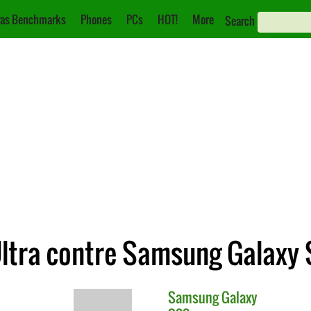
as Benchmarks
Phones
PCs
HOT!
More
Search
ltra contre Samsung Galaxy 
Samsung
Galaxy