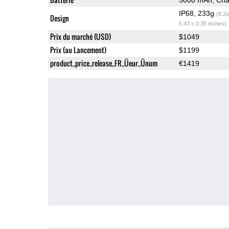
IP68, 233g
(8.2o
Design
6.43 x 0.35 inches)
Prix du marché (USD)
$1049
Prix (au Lancement)
$1199
product_price_release_FR_Üeur_Ünum
€1419