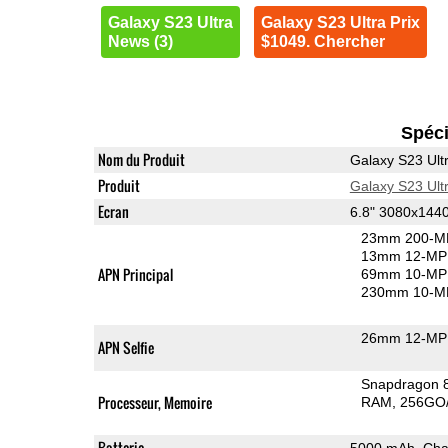
Galaxy S23 Ultra
Galaxy S23 Ultra Prix
News (3)
$1049. Chercher
Spéci
Nom du Produit
Galaxy S23 Ult
Produit
Galaxy S23 Ult
Ecran
6.8" 3080x14
23mm 200-MP
13mm 12-MP 
APN Principal
69mm 10-MP 
230mm 10-MP
26mm 12-MP 
APN Selfie
Snapdragon 
Processeur, Memoire
RAM
256GO
Batterie
5000 mAh, Char