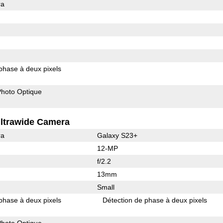
ra
phase à deux pixels
 Photo Optique
ltrawide Camera
ra
Galaxy S23+
12-MP
f/2.2
13mm
Small
phase à deux pixels
Détection de phase à deux pixels
 Photo Optique