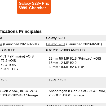
Galaxy S23+ Prix
$999. Chercher
fications Principales
ra
Galaxy S23+
ra
(Launched 2023-02-01)
Galaxy S23+
(Launched 2023-02-01)
40 AMOLED
6.6" 2340x1080 AMOLED
 f/1.7
(Primaire)
+OIS
23mm 50-MP f/1.8
(Primaire)
+OIS
f/2.2 +OIS
13mm 12-MP f/2.2
f/2.4 +OIS
69mm 10-MP f/2.4 +OIS
 f/4.9 +OIS
f/2.2
12-MP f/2.2
8 Gen 2 SoC
8GO/12GO
Snapdragon 8 Gen 2 SoC
8GO RAM
/512GO/1024GO Storage
256GO/512GO Storage
gement sans fil
4700 mAh, Chargement sans fil