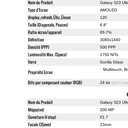
Nom du Produit
Galaxy S23 Ult
Type d'Ecran
AMOLED
display_refresh_Ühz_Ünum
120
Taille (Diagonale, Pouces)
6.8"
Ratio écran/appareil
89.7%
Définition
3080x1440
Densité (PPP)
500 PPP
Luminosité Max. (Specs)
1750 NITs
Verre
Gorilla Glass
Multitouch
Br
Propriété Ecran
Bits par composant couleur (RGB)
24 bit
(16,777,216
Nom du Produit
Galaxy S23 Ult
Mégapixel
200-MP
Ouverture (f-stop)
f/1.7
Focale (35mm)
23mm