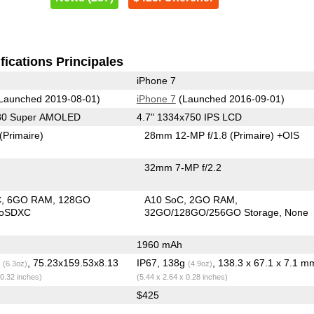
fications Principales
iPhone 7
Launched 2019-08-01)
iPhone 7
(Launched 2016-09-01)
080 Super AMOLED
4.7" 1334x750 IPS LCD
(Primaire)
28mm 12-MP f/1.8
(Primaire)
+OIS
32mm 7-MP f/2.2
C
6GO RAM
128GO
A10 SoC
2GO RAM
roSDXC
32GO/128GO/256GO Storage
None
1960 mAh
g
, 75.23x159.53x8.13
IP67, 138g
, 138.3 x 67.1 x 7.1 m
(6.3oz)
(4.9oz)
 0.32 inches)
(5.44 x 2.64 x 0.28 inches)
$425