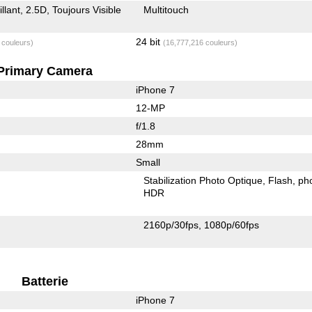
illant
2.5D
Toujours Visible
Multitouch
24 bit
 couleurs)
(16,777,216 couleurs)
Primary Camera
iPhone 7
12-MP
f/1.8
28mm
Small
Stabilization Photo Optique
Flash
ph
HDR
2160p/30fps
1080p/60fps
Batterie
iPhone 7