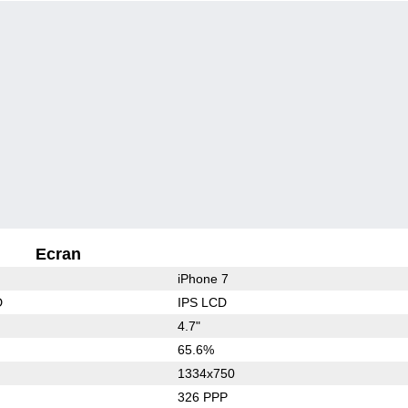
Ecran
iPhone 7
D
IPS LCD
4.7"
65.6%
1334x750
326 PPP