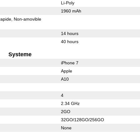
Li-Poly
1960 mAh
rapide
Non-amovible
14 hours
40 hours
Systeme
iPhone 7
Apple
A10
4
2.34 GHz
2GO
32GO/128GO/256GO
None