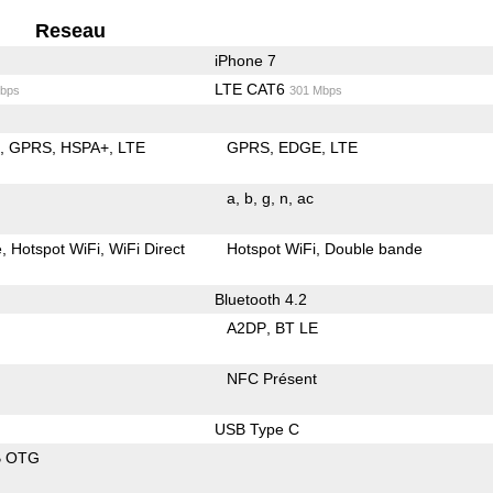
Reseau
iPhone 7
LTE CAT6
bps
301 Mbps
E
GPRS
HSPA+
LTE
GPRS
EDGE
LTE
a
b
g
n
ac
e
Hotspot WiFi
WiFi Direct
Hotspot WiFi
Double bande
Bluetooth 4.2
A2DP
BT LE
NFC Présent
USB Type C
B OTG