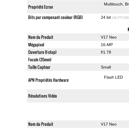
Multitouch
Br
Propriété Ecran
Bits par composant couleur (RGB)
24 bit
(16,777,216
Nom du Produit
V17 Neo
Mégapixel
16-MP
Ouverture (f-stop)
f/1.78
Focale (35mm)
Taille Capteur
Small
Flash LED
APN Propriétés Hardware
Résolutions Vidéo
Nom du Produit
V17 Neo