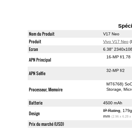
Spéci
Nom du Produit
V17 Neo
Produit
Vivo V17 Neo
(
Ecran
6.38" 2340x1
16-MP f/1.78
APN Principal
32-MP f/2
APN Selfie
MT6768) So
Processeur, Memoire
Storage
Mic
Batterie
4500 mAh
IP Rating
, 179
Design
mm
(2.96 x 6.28 x
Prix du marché (USD)