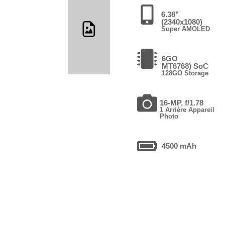
6.38"
(2340x1080)
Super AMOLED
6GO
MT6768) SoC
128GO Storage
16-MP, f/1.78
1 Arrière Appareil
Photo
4500 mAh