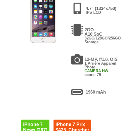
4.7" (1334x750)
IPS LCD
2GO
A10 SoC
32GO/128GO/256GO
Storage
12-MP, f/1.8, OIS
1 Arrière Appareil
Photo
CAMERA HW
score: 79
1960 mAh
iPhone 7
iPhone 7 Prix
News (287)
$425. Chercher