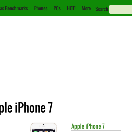
as Benchmarks
Phones
PCs
HOT!
More
Search
ple iPhone 7
Apple
iPhone 7