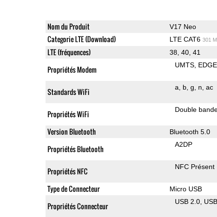
Nom du Produit
V17 Neo
Categorie LTE (Download)
LTE CAT6
301 M
LTE (fréquences)
38, 40, 41
UMTS
EDG
Propriétés Modem
a
b
g
n
ac
Standards WiFi
Double band
Propriétés WiFi
Version Bluetooth
Bluetooth 5.0
A2DP
Propriétés Bluetooth
NFC Présent
Propriétés NFC
Type de Connecteur
Micro USB
USB 2.0
US
Propriétés Connecteur